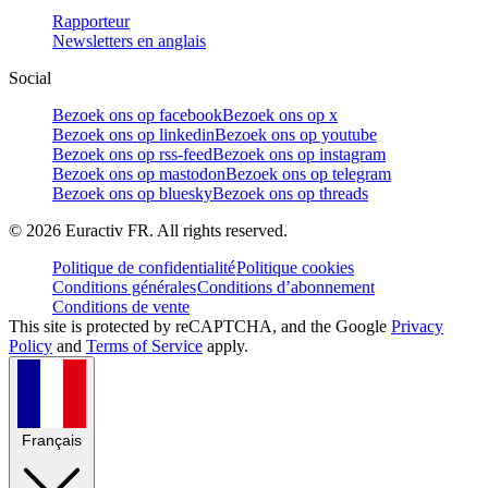
Rapporteur
Newsletters en anglais
Social
Bezoek ons op facebook
Bezoek ons op x
Bezoek ons op linkedin
Bezoek ons op youtube
Bezoek ons op rss-feed
Bezoek ons op instagram
Bezoek ons op mastodon
Bezoek ons op telegram
Bezoek ons op bluesky
Bezoek ons op threads
©
2026
Euractiv FR. All rights reserved.
Politique de confidentialité
Politique cookies
Conditions générales
Conditions d’abonnement
Conditions de vente
This site is protected by reCAPTCHA, and the Google
Privacy
Policy
and
Terms of Service
apply.
Français