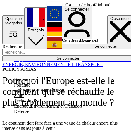
Ga naar de hoofdinhoud
Se connecter
Open sub
Close menu
English
navigation
Français
Deutsch
Vous êtes déconnecté.
Recherche
Se connecter
Español
Lumières éteintes
Se connecter
Rapporteur
Politique
Économie
Newsletters
Evénements
Em
ENERGIE, ENVIRONNEMENT ET TRANSPORT
POLICY AREAS
Pourquoi l'Europe est-elle le
Economie
Politique
continent qui se réchauffe le
Agriculture et Alimentation
Santé
plus rapidement au monde ?
Technologies
Energie, Environnement et Transport
Défense
Le continent doit faire face à une vague de chaleur encore plus
intense dans les jours à venir