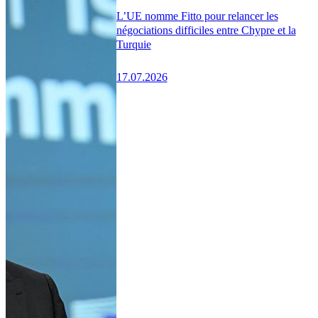
L’UE nomme Fitto pour relancer les
négociations difficiles entre Chypre et la
Turquie
17.07.2026