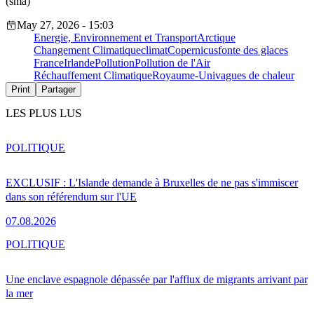
(sma)
May 27, 2026 - 15:03
Energie, Environnement et Transport
Arctique
Changement Climatique
climat
Copernicus
fonte des glaces
France
Irlande
Pollution
Pollution de l'Air
Réchauffement Climatique
Royaume-Uni
vagues de chaleur
Print
Partager
LES PLUS LUS
POLITIQUE
EXCLUSIF : L'Islande demande à Bruxelles de ne pas s'immiscer
dans son référendum sur l'UE
07.08.2026
POLITIQUE
Une enclave espagnole dépassée par l'afflux de migrants arrivant par
la mer