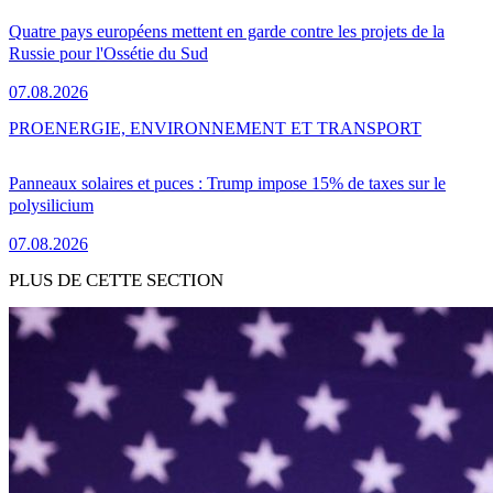
Quatre pays européens mettent en garde contre les projets de la
Russie pour l'Ossétie du Sud
07.08.2026
PRO
ENERGIE, ENVIRONNEMENT ET TRANSPORT
Panneaux solaires et puces : Trump impose 15% de taxes sur le
polysilicium
07.08.2026
PLUS DE CETTE SECTION