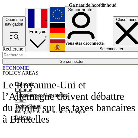
Ga naar de hoofdinhoud
Se connecter
Open sub
Close menu
English
navigation
Français
Deutsch
Vous êtes déconnecté.
Recherche
Se connecter
Español
Lumières éteintes
Se connecter
Rapporteur
Politique
Économie
Newsletters
Evénements
Em
ÉCONOMIE
POLICY AREAS
Le Royaume-Uni et
Economie
Politique
l’Allemagne doivent débattre
Agriculture et Alimentation
Santé
du projet sur les taxes bancaires
Technologies
Energie, Environnement et Transport
à Bruxelles
Défense