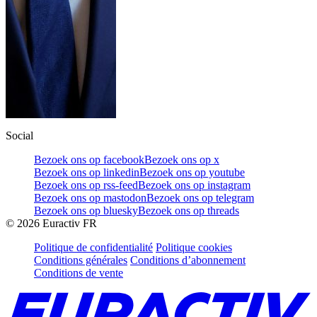
Social
Bezoek ons op facebook
Bezoek ons op x
Bezoek ons op linkedin
Bezoek ons op youtube
Bezoek ons op rss-feed
Bezoek ons op instagram
Bezoek ons op mastodon
Bezoek ons op telegram
Bezoek ons op bluesky
Bezoek ons op threads
©
2026
Euractiv FR
Politique de confidentialité
Politique cookies
Conditions générales
Conditions d’abonnement
Conditions de vente