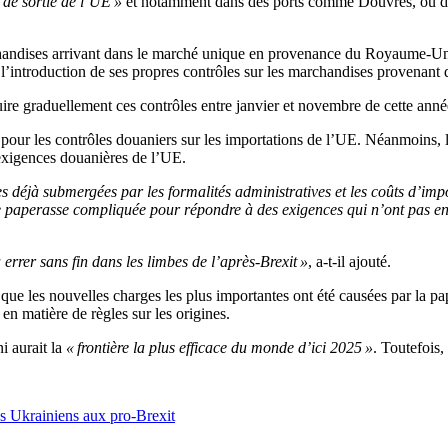
 de sortie de l’UE »
et notamment dans des ports comme Douvres, où des 
andises arrivant dans le marché unique en provenance du Royaume-Uni à 
 l’introduction de ses propres contrôles sur les marchandises provenant 
uire graduellement ces contrôles entre janvier et novembre de cette anné
 pour les contrôles douaniers sur les importations de l’UE. Néanmoins, 
 exigences douanières de l’UE.
 déjà submergées par les formalités administratives et les coûts d’impor
de paperasse compliquée pour répondre à des exigences qui n’ont pas en
errer sans fin dans les limbes de l’après-Brexit »
, a-t-il ajouté.
ue les nouvelles charges les plus importantes ont été causées par la pa
en matière de règles sur les origines.
 aurait la
« frontière la plus efficace du monde d’ici 2025 »
. Toutefois,
es Ukrainiens aux pro-Brexit