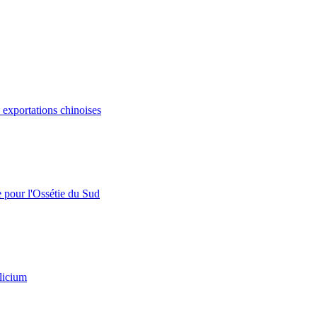
s exportations chinoises
e pour l'Ossétie du Sud
licium