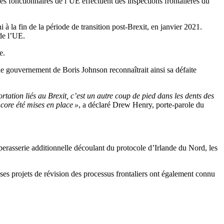
fonctionnaires de l’UE effectuent des inspections frontalières du
la fin de la période de transition post-Brexit, en janvier 2021.
de l’UE.
e.
le gouvernement de Boris Johnson reconnaîtrait ainsi sa défaite
tation liés au Brexit, c’est un autre coup de pied dans les dents des
core été mises en place »
, a déclaré Drew Henry, porte-parole du
perasserie additionnelle découlant du protocole d’Irlande du Nord, les
 ses projets de révision des processus frontaliers ont également connu