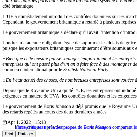
contrôles dans les ports dans le cadre du nouveau système d’entrée et
côté britannique.
L’UE a immédiatement introduit des contrôles douaniers sur les march
Cependant, le gouvernement britannique a retardé à plusieurs reprises
Le gouvernement britannique a déclaré qu’il avait l’intention d’introd
Londres n’a aucune obligation légale de supprimer les délais de grâce
puisque les exportateurs britanniques continueront d’être soumis aux
« Bien que cette mesure puisse soulager temporairement les entreprises
entreprises qui ont passé plus d’un an à faire face à des montagnes 
commerce international pour le
Scottish National Party
.
« En l’état actuel des choses, de nombreuses entreprises sont vouées à 
Depuis que le Royaume-Uni a quitté l’UE, les entreprises ont indiqué q
exigences en matière de TVA, les contrôles douaniers et les exigences 
Le gouvernement de Boris Johnson a déjà promis que le Royaume-Uni
des retards répétés au cours des deux dernières années.
Apr 1, 2022 - 15:13
Vives critiques après des propos de Boris Johnson comparant l
Politique
Brexit
frontière
Royaume-Uni en Europe
Print
Partager