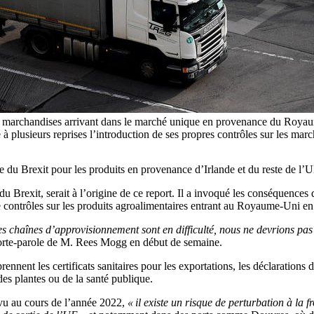
 marchandises arrivant dans le marché unique en provenance du Royaume-
é à plusieurs reprises l’introduction de ses propres contrôles sur l
e du Brexit pour les produits en provenance d’Irlande et du reste de l’
exit, serait à l’origine de ce report. Il a invoqué les conséquences d
contrôles sur les produits agroalimentaires entrant au Royaume-Uni e
les chaînes d’approvisionnement sont en difficulté, nous ne devrions pa
porte-parole de M. Rees Mogg en début de semaine.
nent les certificats sanitaires pour les exportations, les déclarations de 
es plantes ou de la santé publique.
évu au cours de l’année 2022,
« il existe un risque de perturbation à la fr