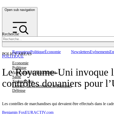
Open sub navigation
Recherche
Rapporteur
Politique
Économie
Newsletters
Evénements
Em
POLICY AREAS
POLITIQUE
Economie
Politique
Le Royaume-Uni invoque la 
Agriculture et Alimentation
Santé
contrôles douaniers pour l
Technologies
Energie, Environnement et Transport
Défense
Les contrôles de marchandises qui devaient être effectués dans le cadr
Benjamin Fox
EURACTIV.com