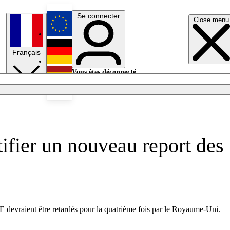
Se connecter
Close menu
English
Français
Deutsch
Vous êtes déconnecté.
Se connecter
Español
Lumières éteintes
ifier un nouveau report des
UE devraient être retardés pour la quatrième fois par le Royaume-Uni.