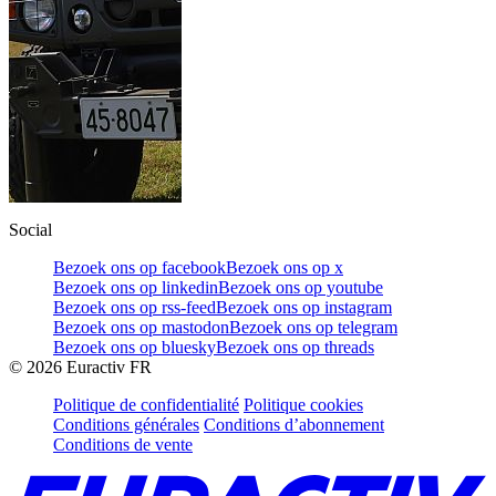
Social
Bezoek ons op facebook
Bezoek ons op x
Bezoek ons op linkedin
Bezoek ons op youtube
Bezoek ons op rss-feed
Bezoek ons op instagram
Bezoek ons op mastodon
Bezoek ons op telegram
Bezoek ons op bluesky
Bezoek ons op threads
©
2026
Euractiv FR
Politique de confidentialité
Politique cookies
Conditions générales
Conditions d’abonnement
Conditions de vente