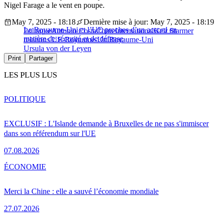
Nigel Farage a le vent en poupe.
May 7, 2025 - 18:18
Dernière mise à jour: May 7, 2025 - 18:19
Le Royaume-Uni et l’UE proches d’un accord en
Politique
Antonio Costa
Chine
International
Keir Starmer
matière de sécurité et de défense
relations UE-Royaume-Uni
Royaume-Uni
Ursula von der Leyen
Print
Partager
LES PLUS LUS
POLITIQUE
EXCLUSIF : L'Islande demande à Bruxelles de ne pas s'immiscer
dans son référendum sur l'UE
07.08.2026
ÉCONOMIE
Merci la Chine : elle a sauvé l’économie mondiale
27.07.2026