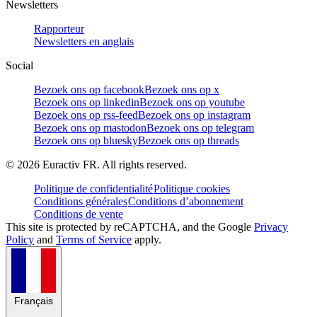
Newsletters
Rapporteur
Newsletters en anglais
Social
Bezoek ons op facebook
Bezoek ons op x
Bezoek ons op linkedin
Bezoek ons op youtube
Bezoek ons op rss-feed
Bezoek ons op instagram
Bezoek ons op mastodon
Bezoek ons op telegram
Bezoek ons op bluesky
Bezoek ons op threads
©
2026
Euractiv FR. All rights reserved.
Politique de confidentialité
Politique cookies
Conditions générales
Conditions d’abonnement
Conditions de vente
This site is protected by reCAPTCHA, and the Google
Privacy
Policy
and
Terms of Service
apply.
Français