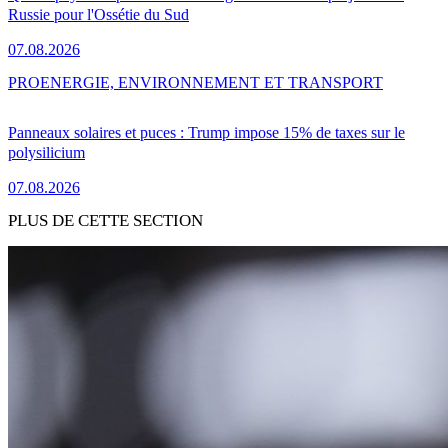
Russie pour l'Ossétie du Sud
07.08.2026
PRO
ENERGIE, ENVIRONNEMENT ET TRANSPORT
Panneaux solaires et puces : Trump impose 15% de taxes sur le
polysilicium
07.08.2026
PLUS DE CETTE SECTION