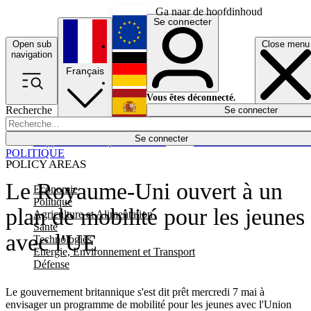
Ga naar de hoofdinhoud
Se connecter
Open sub
Close menu
English
navigation
Français
Deutsch
Vous êtes déconnecté.
Recherche
Se connecter
Español
Lumières éteintes
Se connecter
Rapporteur
Politique
Économie
Newsletters
Evénements
Em
POLITIQUE
POLICY AREAS
Le Royaume-Uni ouvert à un
Economie
Politique
plan de mobilité pour les jeunes
Agriculture et Alimentation
Santé
avec l'UE
Technologies
Energie, Environnement et Transport
Défense
Le gouvernement britannique s'est dit prêt mercredi 7 mai à
envisager un programme de mobilité pour les jeunes avec l'Union