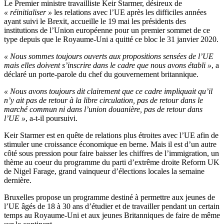
Le Premier ministre travailliste Keir Starmer, désireux de
« réinitialiser »
les relations avec l’UE après les difficiles années
ayant suivi le Brexit, accueille le 19 mai les présidents des
institutions de l’Union européenne pour un premier sommet de ce
type depuis que le Royaume-Uni a quitté ce bloc le 31 janvier 2020.
« Nous sommes toujours ouverts aux propositions sensées de l’UE
mais elles doivent s’inscrire dans le cadre que nous avons établi »
, a
déclaré un porte-parole du chef du gouvernement britannique.
« Nous avons toujours dit clairement que ce cadre impliquait qu’il
n’y ait pas de retour à la libre circulation, pas de retour dans le
marché commun ni dans l’union douanière, pas de retour dans
l’UE »
, a-t-il poursuivi.
Keir Starmer est en quête de relations plus étroites avec l’UE afin de
stimuler une croissance économique en berne. Mais il est d’un autre
côté sous pression pour faire baisser les chiffres de l’immigration, un
thème au coeur du programme du parti d’extrême droite Reform UK
de Nigel Farage, grand vainqueur d’élections locales la semaine
dernière.
Bruxelles propose un programme destiné à permettre aux jeunes de
l’UE âgés de 18 à 30 ans d’étudier et de travailler pendant un certain
temps au Royaume-Uni et aux jeunes Britanniques de faire de même