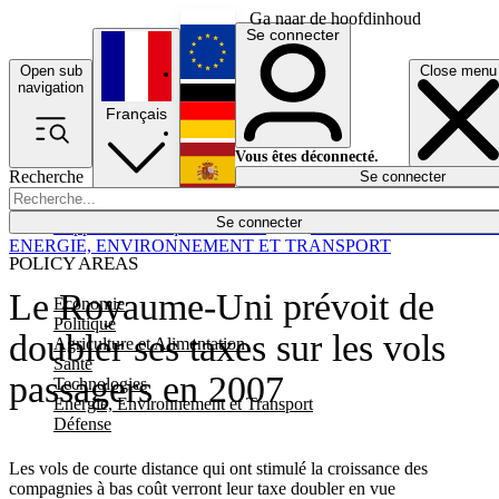
Ga naar de hoofdinhoud
Se connecter
Open sub
Close menu
English
navigation
Français
Deutsch
Vous êtes déconnecté.
Recherche
Se connecter
Español
Lumières éteintes
Se connecter
Rapporteur
Politique
Économie
Newsletters
Evénements
Em
ENERGIE, ENVIRONNEMENT ET TRANSPORT
POLICY AREAS
Le Royaume-Uni prévoit de
Economie
Politique
doubler ses taxes sur les vols
Agriculture et Alimentation
Santé
passagers en 2007
Technologies
Energie, Environnement et Transport
Défense
Les vols de courte distance qui ont stimulé la croissance des
compagnies à bas coût verront leur taxe doubler en vue