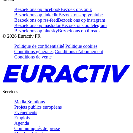
Bezoek ons op facebook
Bezoek ons op x
Bezoek ons op linkedin
Bezoek ons op youtube
Bezoek ons op rss-feed
Bezoek ons op instagram
Bezoek ons op mastodon
Bezoek ons op telegram
Bezoek ons op bluesky
Bezoek ons op threads
©
2026
Euractiv FR
Politique de confidentialité
Politique cookies
Conditions générales
Conditions d’abonnement
Conditions de vente
Services
Media Solutions
Projets publics européens
Evénements
Emplois
Agenda
Communiqués de presse