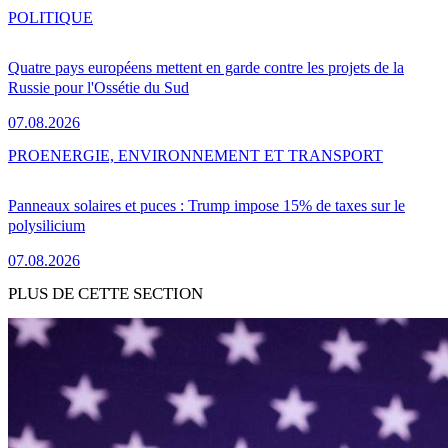
POLITIQUE
Quatre pays européens mettent en garde contre les projets de la
Russie pour l'Ossétie du Sud
07.08.2026
PRO
ENERGIE, ENVIRONNEMENT ET TRANSPORT
Panneaux solaires et puces : Trump impose 15% de taxes sur le
polysilicium
07.08.2026
PLUS DE CETTE SECTION