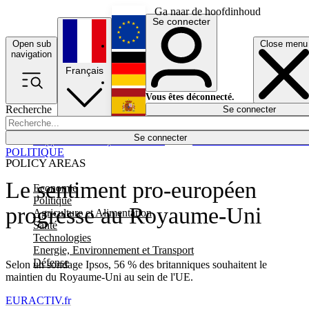
Ga naar de hoofdinhoud
Se connecter
Open sub
Close menu
English
navigation
Français
Deutsch
Vous êtes déconnecté.
Recherche
Se connecter
Español
Lumières éteintes
Se connecter
Rapporteur
Politique
Économie
Newsletters
Evénements
Em
POLITIQUE
POLICY AREAS
Le sentiment pro-européen
Economie
Politique
progresse au Royaume-Uni
Agriculture et Alimentation
Santé
Technologies
Energie, Environnement et Transport
Défense
Selon un sondage Ipsos, 56 % des britanniques souhaitent le
maintien du Royaume-Uni au sein de l'UE.
EURACTIV.fr