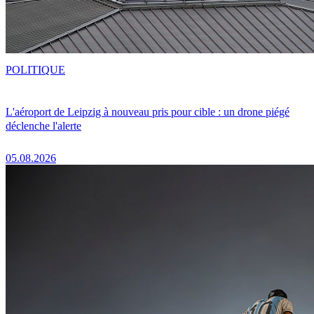
POLITIQUE
L'aéroport de Leipzig à nouveau pris pour cible : un drone piégé
déclenche l'alerte
05.08.2026