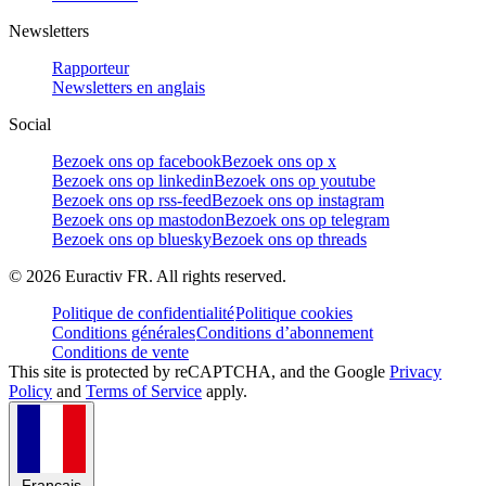
Newsletters
Rapporteur
Newsletters en anglais
Social
Bezoek ons op facebook
Bezoek ons op x
Bezoek ons op linkedin
Bezoek ons op youtube
Bezoek ons op rss-feed
Bezoek ons op instagram
Bezoek ons op mastodon
Bezoek ons op telegram
Bezoek ons op bluesky
Bezoek ons op threads
©
2026
Euractiv FR. All rights reserved.
Politique de confidentialité
Politique cookies
Conditions générales
Conditions d’abonnement
Conditions de vente
This site is protected by reCAPTCHA, and the Google
Privacy
Policy
and
Terms of Service
apply.
Français