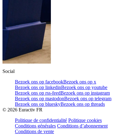
Social
Bezoek ons op facebook
Bezoek ons op x
Bezoek ons op linkedin
Bezoek ons op youtube
Bezoek ons op rss-feed
Bezoek ons op instagram
Bezoek ons op mastodon
Bezoek ons op telegram
Bezoek ons op bluesky
Bezoek ons op threads
©
2026
Euractiv FR
Politique de confidentialité
Politique cookies
Conditions générales
Conditions d’abonnement
Conditions de vente