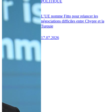
POLITIQUE
L’UE nomme Fitto pour relancer les
négociations difficiles entre Chypre et la
Turquie
17.07.2026