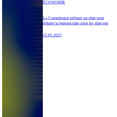
ÉCONOMIE
La Commission prépare un plan pour
réduire la bureaucratie pour les start-ups
15.05.2025