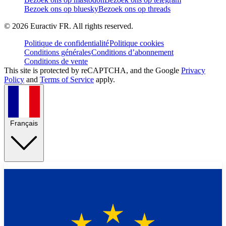
Bezoek ons op bluesky
Bezoek ons op threads
©
2026
Euractiv FR. All rights reserved.
Politique de confidentialité
Politique cookies
Conditions générales
Conditions d’abonnement
Conditions de vente
This site is protected by reCAPTCHA, and the Google
Privacy
Policy
and
Terms of Service
apply.
Français