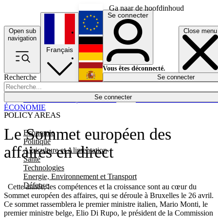
Ga naar de hoofdinhoud
Se connecter
Open sub
Close menu
English
navigation
Français
Deutsch
Vous êtes déconnecté.
Recherche
Se connecter
Español
Lumières éteintes
Se connecter
Rapporteur
Politique
Économie
Newsletters
Evénements
Em
ÉCONOMIE
POLICY AREAS
Le Sommet européen des
Economie
Politique
affaires en direct
Agriculture et Alimentation
Santé
Technologies
Energie, Environnement et Transport
Défense
Cette année, les compétences et la croissance sont au cœur du
Sommet européen des affaires, qui se déroule à Bruxelles le 26 avril.
Ce sommet rassemblera le premier ministre italien, Mario Monti, le
premier ministre belge, Elio Di Rupo, le président de la Commission