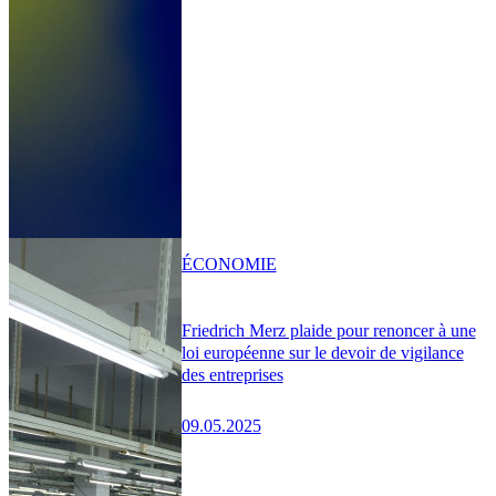
ÉCONOMIE
Friedrich Merz plaide pour renoncer à une
loi européenne sur le devoir de vigilance
des entreprises
09.05.2025