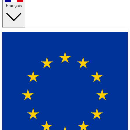
Français