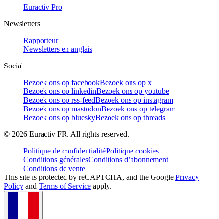
Euractiv Pro
Newsletters
Rapporteur
Newsletters en anglais
Social
Bezoek ons op facebook
Bezoek ons op x
Bezoek ons op linkedin
Bezoek ons op youtube
Bezoek ons op rss-feed
Bezoek ons op instagram
Bezoek ons op mastodon
Bezoek ons op telegram
Bezoek ons op bluesky
Bezoek ons op threads
©
2026
Euractiv FR. All rights reserved.
Politique de confidentialité
Politique cookies
Conditions générales
Conditions d’abonnement
Conditions de vente
This site is protected by reCAPTCHA, and the Google
Privacy
Policy
and
Terms of Service
apply.