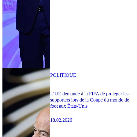
POLITIQUE
L’UE demande à la FIFA de protéger les
supporters lors de la Coupe du monde de
foot aux États-Unis
18.02.2026