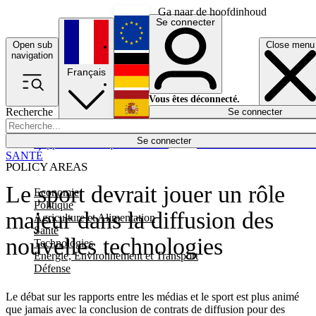
Ga naar de hoofdinhoud
Se connecter
Open sub
Close menu
English
navigation
Français
Deutsch
Vous êtes déconnecté.
Recherche
Se connecter
Español
Lumières éteintes
Se connecter
Rapporteur
Politique
Économie
Newsletters
Evénements
Em
SANTÉ
POLICY AREAS
Le sport devrait jouer un rôle
Economie
Politique
majeur dans la diffusion des
Agriculture et Alimentation
Santé
nouvelles technologies
Technologies
Energie, Environnement et Transport
Défense
Le débat sur les rapports entre les médias et le sport est plus animé
que jamais avec la conclusion de contrats de diffusion pour des