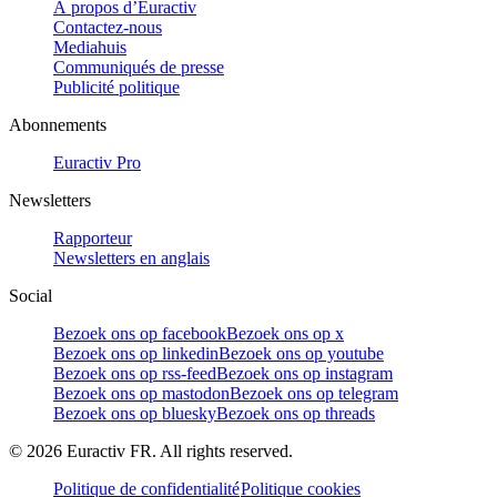
À propos d’Euractiv
Contactez-nous
Mediahuis
Communiqués de presse
Publicité politique
Abonnements
Euractiv Pro
Newsletters
Rapporteur
Newsletters en anglais
Social
Bezoek ons op facebook
Bezoek ons op x
Bezoek ons op linkedin
Bezoek ons op youtube
Bezoek ons op rss-feed
Bezoek ons op instagram
Bezoek ons op mastodon
Bezoek ons op telegram
Bezoek ons op bluesky
Bezoek ons op threads
©
2026
Euractiv FR. All rights reserved.
Politique de confidentialité
Politique cookies