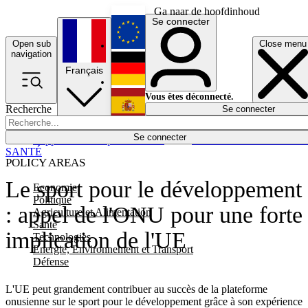
Ga naar de hoofdinhoud
Se connecter
Open sub
Close menu
English
navigation
Français
Deutsch
Vous êtes déconnecté.
Recherche
Se connecter
Español
Lumières éteintes
Se connecter
Rapporteur
Politique
Économie
Newsletters
Evénements
Em
SANTÉ
POLICY AREAS
Le sport pour le développement
Economie
Politique
: appel de l'ONU pour une forte
Agriculture et Alimentation
Santé
implication de l'UE
Technologies
Energie, Environnement et Transport
Défense
L'UE peut grandement contribuer au succès de la plateforme
onusienne sur le sport pour le développement grâce à son expérience