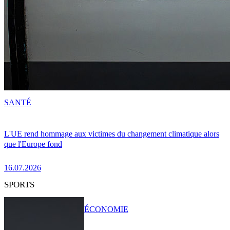
SANTÉ
L'UE rend hommage aux victimes du changement climatique alors
que l'Europe fond
16.07.2026
SPORTS
ÉCONOMIE