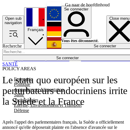
Ga naar de hoofdinhoud
Se connecter
Open sub
Close menu
English
navigation
Français
Deutsch
Vous êtes déconnecté.
Recherche
Se connecter
Español
Lumières éteintes
Se connecter
Rapporteur
Politique
Économie
Newsletters
Evénements
Em
SANTÉ
POLICY AREAS
Le statu quo européen sur les
Economie
Politique
perturbateurs endocriniens irrite
Agriculture et Alimentation
Santé
la Suède et la France
Technologies
Energie, Environnement et Transport
Défense
Après l'appel des parlementaires français, la Suède a officiellement
annoncé qu'elle déposerait plainte en l'absence d'avancée sur le