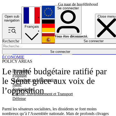
Ga naar de hoofdinhoud
Se connecter
Open sub
Close menu
English
navigation
Français
Deutsch
Vous êtes déconnecté.
Recherche
Se connecter
Español
Lumières éteintes
Se connecter
Rapporteur
Politique
Économie
Newsletters
Evénements
Em
ÉCONOMIE
POLICY AREAS
Le traité budgétaire ratifié par
Economie
Politique
le Sénat grâce aux voix de
Agriculture et Alimentation
Santé
l’opposition
Technologies
Energie, Environnement et Transport
Défense
Parmi les sénateurs socialistes, les dissidents se font moins
nombreux qu’à l’Assemblée nationale. Mais de profonds clivages