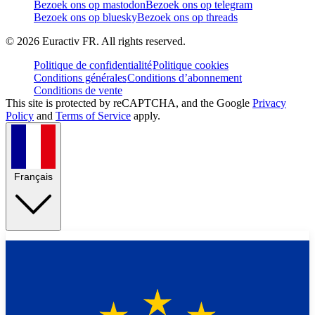
Bezoek ons op mastodon
Bezoek ons op telegram
Bezoek ons op bluesky
Bezoek ons op threads
©
2026
Euractiv FR. All rights reserved.
Politique de confidentialité
Politique cookies
Conditions générales
Conditions d’abonnement
Conditions de vente
This site is protected by reCAPTCHA, and the Google
Privacy
Policy
and
Terms of Service
apply.
Français