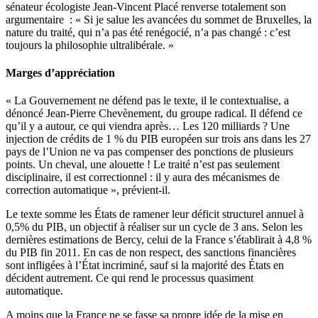
sénateur écologiste Jean-Vincent Placé renverse totalement son
argumentaire : « Si je salue les avancées du sommet de Bruxelles, la
nature du traité, qui n’a pas été renégocié, n’a pas changé : c’est
toujours la philosophie ultralibérale. »
Marges d’appréciation
« La Gouvernement ne défend pas le texte, il le contextualise, a
dénoncé Jean-Pierre Chevènement, du groupe radical. Il défend ce
qu’il y a autour, ce qui viendra après… Les 120 milliards ? Une
injection de crédits de 1 % du PIB européen sur trois ans dans les 27
pays de l’Union ne va pas compenser des ponctions de plusieurs
points. Un cheval, une alouette ! Le traité n’est pas seulement
disciplinaire, il est correctionnel : il y aura des mécanismes de
correction automatique », prévient-il.
Le texte somme les États de ramener leur déficit structurel annuel à
0,5% du PIB, un objectif à réaliser sur un cycle de 3 ans. Selon les
dernières estimations de Bercy, celui de la France s’établirait à 4,8 %
du PIB fin 2011. En cas de non respect, des sanctions financières
sont infligées à l’État incriminé, sauf si la majorité des États en
décident autrement. Ce qui rend le processus quasiment
automatique.
A moins que la France ne se fasse sa propre idée de la mise en