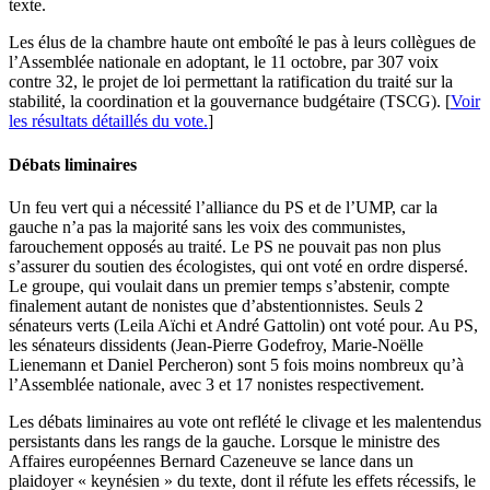
texte.
Les élus de la chambre haute ont emboîté le pas à leurs collègues de
l’Assemblée nationale en adoptant, le 11 octobre, par 307 voix
contre 32, le projet de loi permettant la ratification du traité sur la
stabilité, la coordination et la gouvernance budgétaire (TSCG).
[
Voir
les résultats détaillés du vote.
]
Débats liminaires
Un feu vert qui a nécessité l’alliance du PS et de l’UMP, car la
gauche n’a pas la majorité sans les voix des communistes,
farouchement opposés au traité. Le PS ne pouvait pas non plus
s’assurer du soutien des écologistes, qui ont voté en ordre dispersé.
Le groupe, qui voulait dans un premier temps s’abstenir, compte
finalement autant de nonistes que d’abstentionnistes. Seuls 2
sénateurs verts (Leila Aïchi et André Gattolin) ont voté pour. Au PS,
les sénateurs dissidents (Jean-Pierre Godefroy, Marie-Noëlle
Lienemann et Daniel Percheron) sont 5 fois moins nombreux qu’à
l’Assemblée nationale, avec 3 et 17 nonistes respectivement.
Les débats liminaires au vote ont reflété le clivage et les malentendus
persistants dans les rangs de la gauche. Lorsque le ministre des
Affaires européennes Bernard Cazeneuve se lance dans un
plaidoyer « keynésien » du texte, dont il réfute les effets récessifs, le