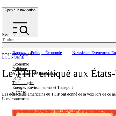
Open sub navigation
Recherche
Rapporteur
Politique
Économie
Newsletters
Evénements
Em
POLICY AREAS
ÉCONOMIE
Economie
Politique
Le TTIP critiqué aux États
Agriculture et Alimentation
Santé
Technologies
Energie, Environnement et Transport
Défense
Les détracteurs américains du TTIP ont donné de la voix lors de ce n
l’environnement.