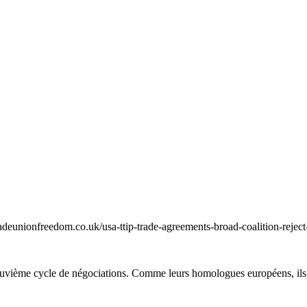
deunionfreedom.co.uk/usa-ttip-trade-agreements-broad-coalition-reject
euvième cycle de négociations. Comme leurs homologues européens, ils e