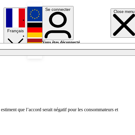
Se connecter
Close menu
English
Français
Deutsch
Vous êtes déconnecté.
Se connecter
Español
Lumières éteintes
stiment que l’accord serait négatif pour les consommateurs et