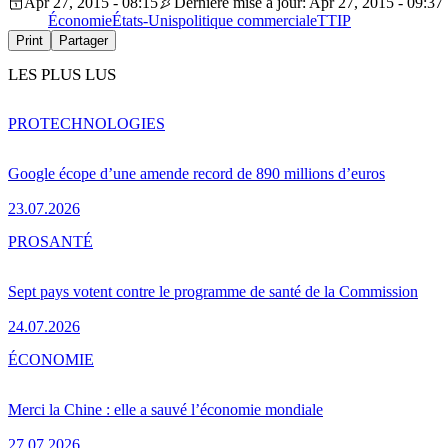
Apr 27, 2015 - 08:15
Dernière mise à jour: Apr 27, 2015 - 09:37
Économie
États-Unis
politique commerciale
TTIP
Print
Partager
LES PLUS LUS
PRO
TECHNOLOGIES
Google écope d’une amende record de 890 millions d’euros
23.07.2026
PRO
SANTÉ
Sept pays votent contre le programme de santé de la Commission
24.07.2026
ÉCONOMIE
Merci la Chine : elle a sauvé l’économie mondiale
27.07.2026