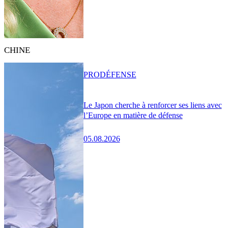
CHINE
PRO
DÉFENSE
Le Japon cherche à renforcer ses liens avec
l’Europe en matière de défense
05.08.2026