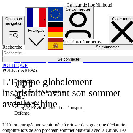
Ga naar de hoofdinhoud
Se connecter
Open sub
Close menu
English
navigation
Français
Deutsch
Vous êtes déconnecté.
Recherche
Se connecter
Español
Lumières éteintes
Se connecter
Rapporteur
Politique
Économie
Newsletters
Evénements
Em
POLITIQUE
POLICY AREAS
L’Europe globalement
Economie
Politique
insatisfaite avant son sommet
Agriculture et Alimentation
Santé
avec la Chine
Technologies
Energie, Environnement et Transport
Défense
L’Union européenne serait prête à refuser de signer une déclaration
conjointe lors de son prochain sommet bilatéral avec la Chine. Les