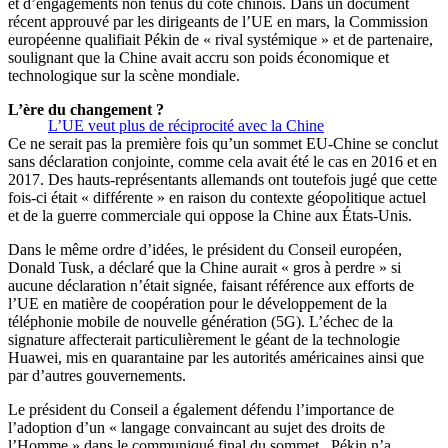
et d’engagements non tenus du côté chinois. Dans un document
récent approuvé par les dirigeants de l’UE en mars, la Commission
européenne qualifiait Pékin de « rival systémique » et de partenaire,
soulignant que la Chine avait accru son poids économique et
technologique sur la scène mondiale.
L’ère du changement ?
L’UE veut plus de réciprocité avec la Chine
Ce ne serait pas la première fois qu’un sommet EU-Chine se conclut
sans déclaration conjointe, comme cela avait été le cas en 2016 et en
2017. Des hauts-représentants allemands ont toutefois jugé que cette
fois-ci était « différente » en raison du contexte géopolitique actuel
et de la guerre commerciale qui oppose la Chine aux États-Unis.
Dans le même ordre d’idées, le président du Conseil européen,
Donald Tusk, a déclaré que la Chine aurait « gros à perdre » si
aucune déclaration n’était signée, faisant référence aux efforts de
l’UE en matière de coopération pour le développement de la
téléphonie mobile de nouvelle génération (5G). L’échec de la
signature affecterait particulièrement le géant de la technologie
Huawei, mis en quarantaine par les autorités américaines ainsi que
par d’autres gouvernements.
Le président du Conseil a également défendu l’importance de
l’adoption d’un « langage convaincant au sujet des droits de
l’Homme » dans le communiqué final du sommet. Pékin n’a