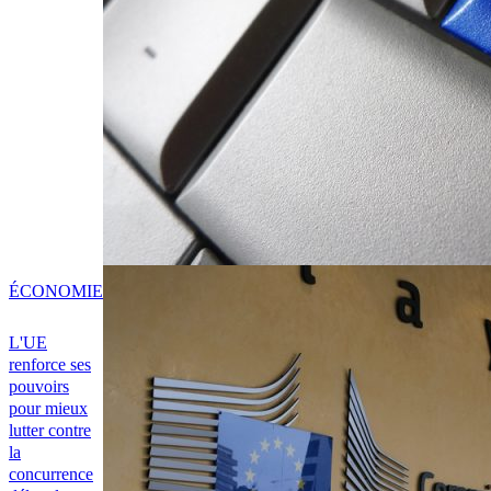
ÉCONOMIE
L'UE
renforce ses
pouvoirs
pour mieux
lutter contre
la
concurrence