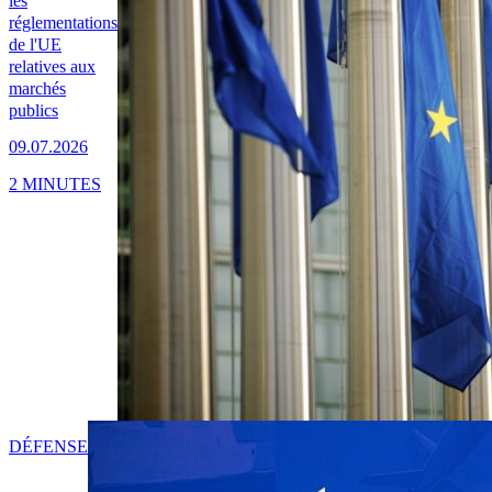
les
réglementations
de l'UE
relatives aux
marchés
publics
09.07.2026
2 MINUTES
DÉFENSE