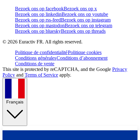
Bezoek ons op facebook
Bezoek ons op x
Bezoek ons op linkedin
Bezoek ons op youtube
Bezoek ons op rss-feed
Bezoek ons op instagram
Bezoek ons op mastodon
Bezoek ons op telegram
Bezoek ons op bluesky
Bezoek ons op threads
©
2026
Euractiv FR. All rights reserved.
Politique de confidentialité
Politique cookies
Conditions générales
Conditions d’abonnement
Conditions de vente
This site is protected by reCAPTCHA, and the Google
Privacy
Policy
and
Terms of Service
apply.
Français