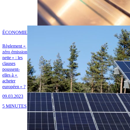
ÉCONOMIE
Règlement «
zéro émission
nette » : les
clauses
poussent-
elles à «
acheter
européen » ?
09.03.2023
5 MINUTES