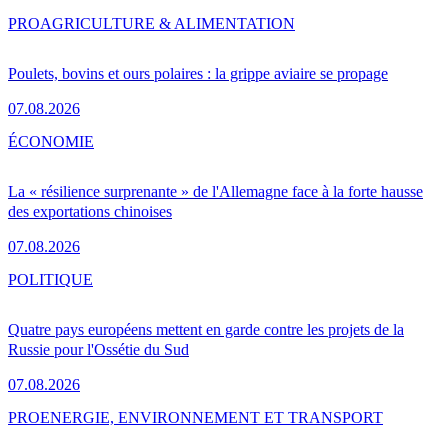
PRO
AGRICULTURE & ALIMENTATION
Poulets, bovins et ours polaires : la grippe aviaire se propage
07.08.2026
ÉCONOMIE
La « résilience surprenante » de l'Allemagne face à la forte hausse
des exportations chinoises
07.08.2026
POLITIQUE
Quatre pays européens mettent en garde contre les projets de la
Russie pour l'Ossétie du Sud
07.08.2026
PRO
ENERGIE, ENVIRONNEMENT ET TRANSPORT