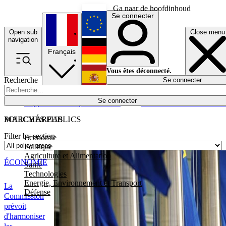
Ga naar de hoofdinhoud
Se connecter
Open sub
Close menu
English
navigation
Français
Deutsch
Vous êtes déconnecté.
Recherche
Se connecter
Español
Lumières éteintes
Se connecter
Rapporteur
Politique
Économie
Newsletters
Evénements
Em
POLICY AREAS
MARCHÉS PUBLICS
Filter by section
Economie
Politique
Agriculture et Alimentation
ÉCONOMIE
Santé
Technologies
Energie, Environnement et Transport
La
Défense
Commission
prévoit
d'harmoniser