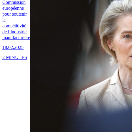
Commission
européenne
pour soutenir
la
compétitivité
de l’industrie
manufacturière
18.02.2025
2 MINUTES