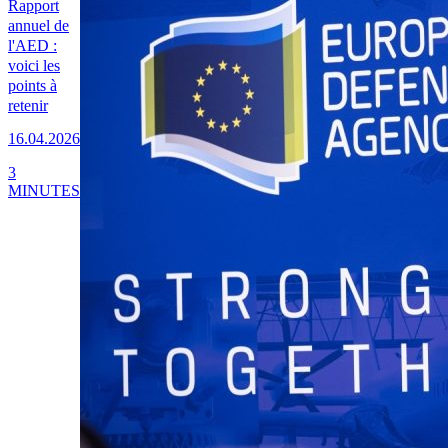
Rapport
annuel de
l'AED :
voici les
points à
retenir
16.04.2026
3
MINUTES