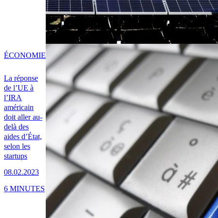
ÉCONOMIE
La réponse
de l’UE à
l’IRA
américain
doit aller au-
delà des
aides d’État,
selon les
startups
08.02.2023
6 MINUTES