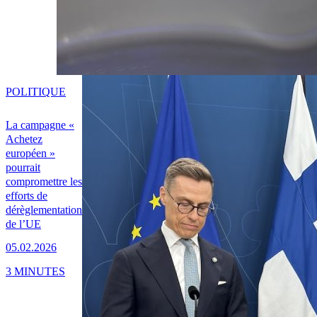
POLITIQUE
La campagne «
Achetez
européen »
pourrait
compromettre les
efforts de
dérèglementation
de l’UE
05.02.2026
3 MINUTES