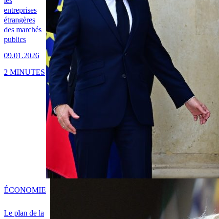
les
entreprises
étrangères
des marchés
publics
09.01.2026
2 MINUTES
ÉCONOMIE
Le plan de la