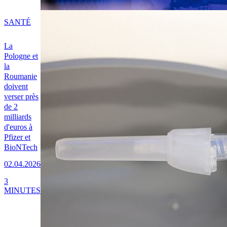
SANTÉ
La
Pologne et
la
Roumanie
doivent
verser près
de 2
milliards
d'euros à
Pfizer et
BioNTech
02.04.2026
3
MINUTES