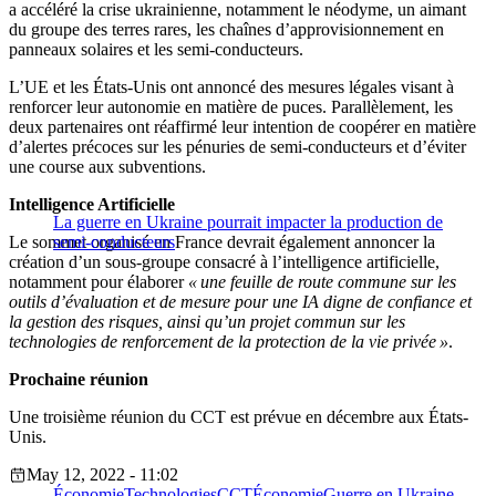
a accéléré la crise ukrainienne, notamment le néodyme, un aimant
du groupe des terres rares, les chaînes d’approvisionnement en
panneaux solaires et les semi-conducteurs.
L’UE et les États-Unis ont annoncé des mesures légales visant à
renforcer leur autonomie en matière de puces. Parallèlement, les
deux partenaires ont réaffirmé leur intention de coopérer en matière
d’alertes précoces sur les pénuries de semi-conducteurs et d’éviter
une course aux subventions.
Intelligence Artificielle
La guerre en Ukraine pourrait impacter la production de
Le sommet organisé en France devrait également annoncer la
semi-conducteurs
création d’un sous-groupe consacré à l’intelligence artificielle,
notamment pour élaborer
« une feuille de route commune sur les
outils d’évaluation et de mesure pour une IA digne de confiance et
la gestion des risques, ainsi qu’un projet commun sur les
technologies de renforcement de la protection de la vie privée »
.
Prochaine réunion
Une troisième réunion du CCT est prévue en décembre aux États-
Unis.
May 12, 2022 - 11:02
Économie
Technologies
CCT
Économie
Guerre en Ukraine