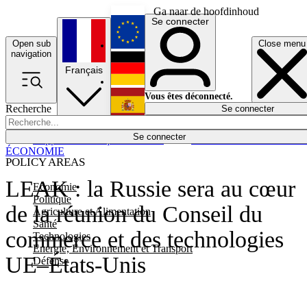
Ga naar de hoofdinhoud
Se connecter
Open sub
Close menu
English
navigation
Français
Deutsch
Vous êtes déconnecté.
Recherche
Se connecter
Español
Lumières éteintes
Se connecter
Rapporteur
Politique
Économie
Newsletters
Evénements
Em
ÉCONOMIE
POLICY AREAS
LEAK : la Russie sera au cœur
Economie
Politique
de la réunion du Conseil du
Agriculture et Alimentation
Santé
commerce et des technologies
Technologies
Energie, Environnement et Transport
UE–États-Unis
Défense