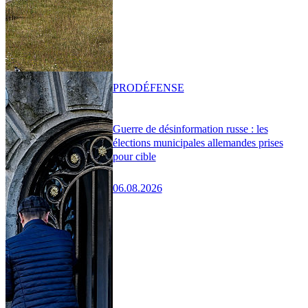
PRO
DÉFENSE
Guerre de désinformation russe : les
élections municipales allemandes prises
pour cible
06.08.2026