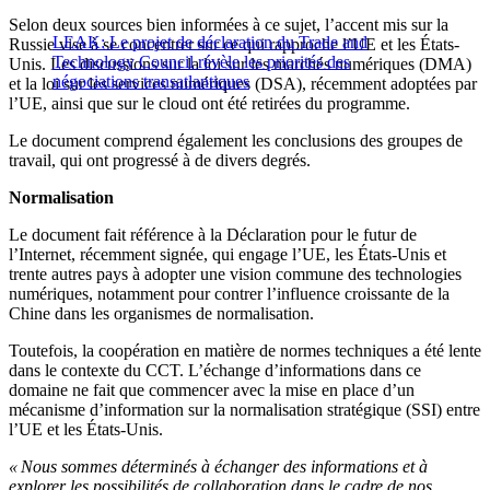
Selon deux sources bien informées à ce sujet, l’accent mis sur la
LEAK: Le projet de déclaration du Trade and
Russie vise à se concentrer sur ce qui rapproche l’UE et les États-
Technology Council révèle les priorités des
Unis. Les discussions sur la loi sur les marchés numériques (DMA)
négociations transatlantiques
et la loi sur les services numériques (DSA), récemment adoptées par
l’UE, ainsi que sur le cloud ont été retirées du programme.
Le document comprend également les conclusions des groupes de
travail, qui ont progressé à de divers degrés.
Normalisation
Le document fait référence à la Déclaration pour le futur de
l’Internet, récemment signée, qui engage l’UE, les États-Unis et
trente autres pays à adopter une vision commune des technologies
numériques, notamment pour contrer l’influence croissante de la
Chine dans les organismes de normalisation.
Toutefois, la coopération en matière de normes techniques a été lente
dans le contexte du CCT. L’échange d’informations dans ce
domaine ne fait que commencer avec la mise en place d’un
mécanisme d’information sur la normalisation stratégique (SSI) entre
l’UE et les États-Unis.
« Nous sommes déterminés à échanger des informations et à
explorer les possibilités de collaboration dans le cadre de nos