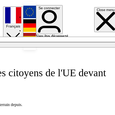
Se connecter
Close menu
English
Français
Deutsch
Vous êtes déconnecté.
Se connecter
Español
Lumières éteintes
es citoyens de l'UE devant
errain depuis.