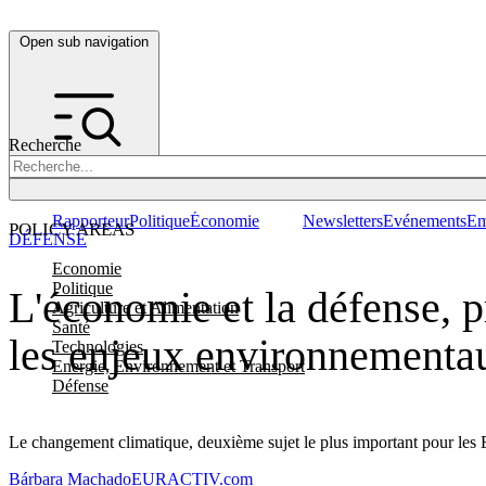
Open sub navigation
Recherche
Rapporteur
Politique
Économie
Newsletters
Evénements
Em
POLICY AREAS
DÉFENSE
Economie
Politique
L'économie et la défense, p
Agriculture et Alimentation
Santé
les enjeux environnementa
Technologies
Energie, Environnement et Transport
Défense
Le changement climatique, deuxième sujet le plus important pour les E
Bárbara Machado
EURACTIV.com