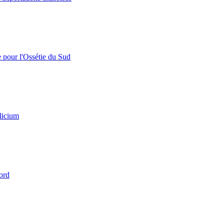
e pour l'Ossétie du Sud
licium
ord