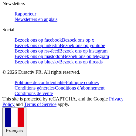
Newsletters
Rapporteur
Newsletters en anglais
Social
Bezoek ons op facebook
Bezoek ons op x
Bezoek ons op linkedin
Bezoek ons op youtube
Bezoek ons op rss-feed
Bezoek ons op instagram
Bezoek ons op mastodon
Bezoek ons op telegram
Bezoek ons op bluesky
Bezoek ons op threads
©
2026
Euractiv FR. All rights reserved.
Politique de confidentialité
Politique cookies
Conditions générales
Conditions d’abonnement
Conditions de vente
This site is protected by reCAPTCHA, and the Google
Privacy
Policy
and
Terms of Service
apply.
Français