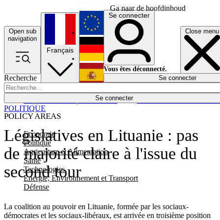
Ga naar de hoofdinhoud
Se connecter
Open sub
Close menu
English
navigation
Français
Deutsch
Vous êtes déconnecté.
Recherche
Se connecter
Español
Lumières éteintes
Se connecter
Rapporteur
Politique
Économie
Newsletters
Evénements
Em
POLITIQUE
POLICY AREAS
Législatives en Lituanie : pas
Economie
Politique
de majorité claire à l'issue du
Agriculture et Alimentation
Santé
second tour
Technologies
Energie, Environnement et Transport
Défense
La coalition au pouvoir en Lituanie, formée par les sociaux-
démocrates et les sociaux-libéraux, est arrivée en troisième position