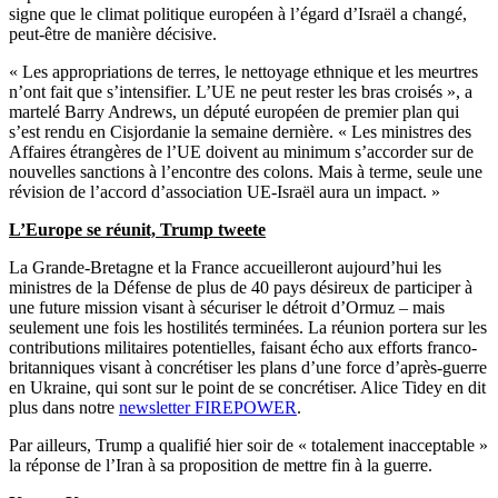
signe que le climat politique européen à l’égard d’Israël a changé,
peut-être de manière décisive.
« Les appropriations de terres, le nettoyage ethnique et les meurtres
n’ont fait que s’intensifier. L’UE ne peut rester les bras croisés », a
martelé Barry Andrews, un député européen de premier plan qui
s’est rendu en Cisjordanie la semaine dernière. « Les ministres des
Affaires étrangères de l’UE doivent au minimum s’accorder sur de
nouvelles sanctions à l’encontre des colons. Mais à terme, seule une
révision de l’accord d’association UE-Israël aura un impact. »
L’Europe se réunit, Trump tweete
La Grande-Bretagne et la France accueilleront aujourd’hui les
ministres de la Défense de plus de 40 pays désireux de participer à
une future mission visant à sécuriser le détroit d’Ormuz – mais
seulement une fois les hostilités terminées. La réunion portera sur les
contributions militaires potentielles, faisant écho aux efforts franco-
britanniques visant à concrétiser les plans d’une force d’après-guerre
en Ukraine, qui sont sur le point de se concrétiser. Alice Tidey en dit
plus dans notre
newsletter FIREPOWER
.
Par ailleurs, Trump a qualifié hier soir de « totalement inacceptable »
la réponse de l’Iran à sa proposition de mettre fin à la guerre.