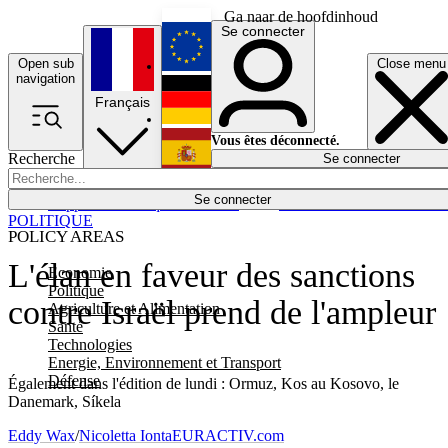
Ga naar de hoofdinhoud
Se connecter
Open sub
Close menu
English
navigation
Français
Deutsch
Vous êtes déconnecté.
Recherche
Se connecter
Español
Lumières éteintes
Se connecter
Rapporteur
Politique
Économie
Newsletters
Evénements
Em
POLITIQUE
POLICY AREAS
L'élan en faveur des sanctions
Economie
Politique
contre Israël prend de l'ampleur
Agriculture et Alimentation
Santé
Technologies
Energie, Environnement et Transport
Défense
Également dans l'édition de lundi : Ormuz, Kos au Kosovo, le
Danemark, Síkela
Eddy Wax
/
Nicoletta Ionta
EURACTIV.com