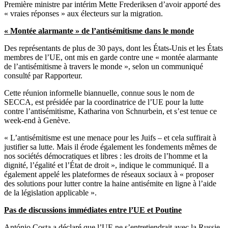
Première ministre par intérim Mette Frederiksen d’avoir apporté des
« vraies réponses » aux électeurs sur la migration.
« Montée alarmante » de l’antisémitisme dans le monde
Des représentants de plus de 30 pays, dont les États-Unis et les États
membres de l’UE, ont mis en garde contre une « montée alarmante
de l’antisémitisme à travers le monde », selon un communiqué
consulté par Rapporteur.
Cette réunion informelle biannuelle, connue sous le nom de
SECCA, est présidée par la coordinatrice de l’UE pour la lutte
contre l’antisémitisme, Katharina von Schnurbein, et s’est tenue ce
week-end à Genève.
« L’antisémitisme est une menace pour les Juifs – et cela suffirait à
justifier sa lutte. Mais il érode également les fondements mêmes de
nos sociétés démocratiques et libres : les droits de l’homme et la
dignité, l’égalité et l’État de droit », indique le communiqué. Il a
également appelé les plateformes de réseaux sociaux à « proposer
des solutions pour lutter contre la haine antisémite en ligne à l’aide
de la législation applicable ».
Pas de discussions immédiates entre l’UE et Poutine
António Costa a déclaré que l’UE ne s’entretiendrait avec la Russie