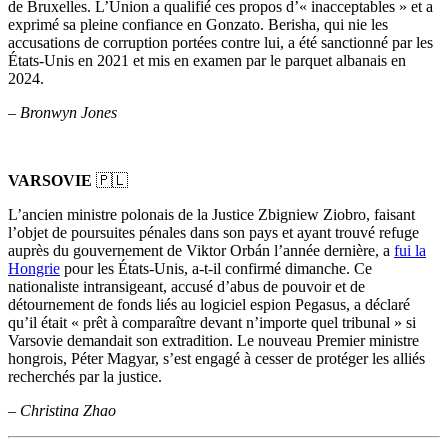
de Bruxelles. L’Union a qualifié ces propos d’« inacceptables » et a
exprimé sa pleine confiance en Gonzato. Berisha, qui nie les
accusations de corruption portées contre lui, a été sanctionné par les
États-Unis en 2021 et mis en examen par le parquet albanais en
2024.
–
Bronwyn Jones
VARSOVIE
🇵🇱
L’ancien ministre polonais de la Justice Zbigniew Ziobro, faisant
l’objet de poursuites pénales dans son pays et ayant trouvé refuge
auprès du gouvernement de Viktor Orbán l’année dernière, a
fui la
Hongrie
pour les États-Unis, a-t-il confirmé dimanche. Ce
nationaliste intransigeant, accusé d’abus de pouvoir et de
détournement de fonds liés au logiciel espion Pegasus, a déclaré
qu’il était « prêt à comparaître devant n’importe quel tribunal » si
Varsovie demandait son extradition. Le nouveau Premier ministre
hongrois, Péter Magyar, s’est engagé à cesser de protéger les alliés
recherchés par la justice.
–
Christina Zhao