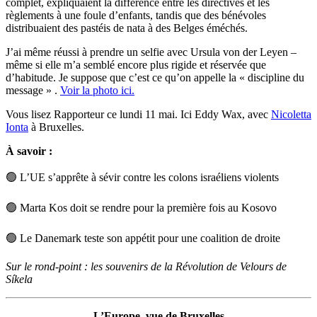
complet, expliquaient la différence entre les directives et les
règlements à une foule d’enfants, tandis que des bénévoles
distribuaient des pastéis de nata à des Belges éméchés.
J’ai même réussi à prendre un selfie avec Ursula von der Leyen –
même si elle m’a semblé encore plus rigide et réservée que
d’habitude. Je suppose que c’est ce qu’on appelle la « discipline du
message » .
Voir la photo ici.
Vous lisez Rapporteur ce lundi 11 mai. Ici Eddy Wax, avec
Nicoletta
Ionta
à Bruxelles.
À savoir
:
🟢
L’UE s’apprête à sévir contre les colons israéliens violents
🟢
Marta Kos doit se rendre pour la première fois au Kosovo
🟢
Le Danemark teste son appétit pour une coalition de droite
Sur le rond-point : les souvenirs de la Révolution de Velours de
Síkela
L’Europe, vue de Bruxelles