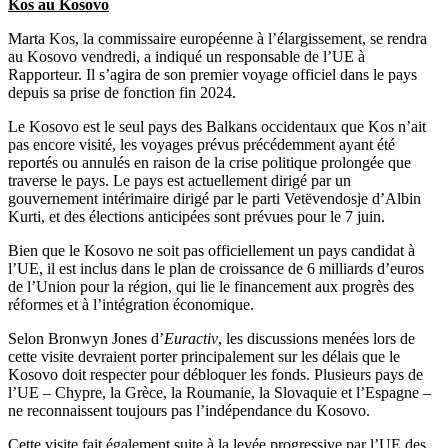
Kos au Kosovo
Marta Kos, la commissaire européenne à l’élargissement, se rendra
au Kosovo vendredi, a indiqué un responsable de l’UE à
Rapporteur. Il s’agira de son premier voyage officiel dans le pays
depuis sa prise de fonction fin 2024.
Le Kosovo est le seul pays des Balkans occidentaux que Kos n’ait
pas encore visité, les voyages prévus précédemment ayant été
reportés ou annulés en raison de la crise politique prolongée que
traverse le pays. Le pays est actuellement dirigé par un
gouvernement intérimaire dirigé par le parti Vetëvendosje d’Albin
Kurti, et des élections anticipées sont prévues pour le 7 juin.
Bien que le Kosovo ne soit pas officiellement un pays candidat à
l’UE, il est inclus dans le plan de croissance de 6 milliards d’euros
de l’Union pour la région, qui lie le financement aux progrès des
réformes et à l’intégration économique.
Selon Bronwyn Jones d’
Euractiv
, les discussions menées lors de
cette visite devraient porter principalement sur les délais que le
Kosovo doit respecter pour débloquer les fonds. Plusieurs pays de
l’UE – Chypre, la Grèce, la Roumanie, la Slovaquie et l’Espagne –
ne reconnaissent toujours pas l’indépendance du Kosovo.
Cette visite fait également suite à la levée progressive par l’UE des