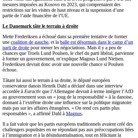
mesures imposées au Kosovo en 2023, qui comprenaient des
restrictions sur les visites de haut niveau et la suspension d’une
partie de l’aide financière de l’UE.
Le Danemark tâte le terrain à droite
Mette Frederiksen a échoué dans sa première tentative de former
une
coalition de gauche
, et la
balle est désormais dans le camp d’un
parti de droite
pour mener les négociations. Mais il y a peu de
chances que Troels Lund Poulsen, le chef du parti libéral, parvienne
à former un gouvernement, m’explique Magnus Lund Nielsen.
Frederiksen devrait donc avoir une nouvelle chance si Poulsen
échoue.
Tâtant lui aussi le terrain à sa droite, le député européen
conservateur danois Henrik Dahl a déclaré dans une interview
accordée à
Euractiv
que l’Allemagne devrait à terme intégrer l’AfD
au gouvernement sous un « joug de la responsabilité » à la danoise,
donnant à l’extrême droite une influence sur la politique migratoire
mais pas sur les affaires étrangères. « On rend ces partis plus
responsables », a affirmé Dahl à
Magnus
.
Il a fait valoir que les partis européens traditionnels avaient créé des
challengers populistes en ne répondant pas aux préoccupations liées
à l’immigration et à la désindustrialisation, tout en félicitant la