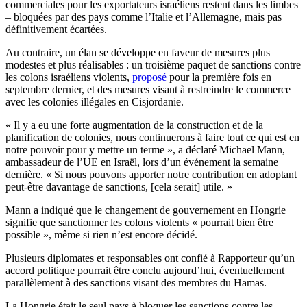
commerciales pour les exportateurs israéliens restent dans les limbes
– bloquées par des pays comme l’Italie et l’Allemagne, mais pas
définitivement écartées.
Au contraire, un élan se développe en faveur de mesures plus
modestes et plus réalisables : un troisième paquet de sanctions contre
les colons israéliens violents,
proposé
pour la première fois en
septembre dernier, et des mesures visant à restreindre le commerce
avec les colonies illégales en Cisjordanie.
« Il y a eu une forte augmentation de la construction et de la
planification de colonies, nous continuerons à faire tout ce qui est en
notre pouvoir pour y mettre un terme », a déclaré Michael Mann,
ambassadeur de l’UE en Israël, lors d’un événement la semaine
dernière. « Si nous pouvons apporter notre contribution en adoptant
peut-être davantage de sanctions, [cela serait] utile. »
Mann a indiqué que le changement de gouvernement en Hongrie
signifie que sanctionner les colons violents « pourrait bien être
possible », même si rien n’est encore décidé.
Plusieurs diplomates et responsables ont confié à Rapporteur qu’un
accord politique pourrait être conclu aujourd’hui, éventuellement
parallèlement à des sanctions visant des membres du Hamas.
La Hongrie était le seul pays à bloquer les sanctions contre les