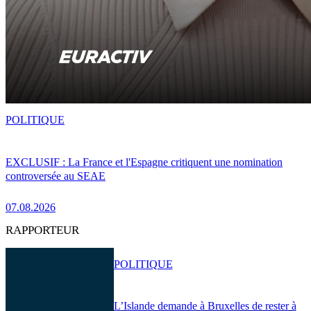
POLITIQUE
EXCLUSIF : La France et l'Espagne critiquent une nomination
controversée au SEAE
07.08.2026
RAPPORTEUR
POLITIQUE
L’Islande demande à Bruxelles de rester à