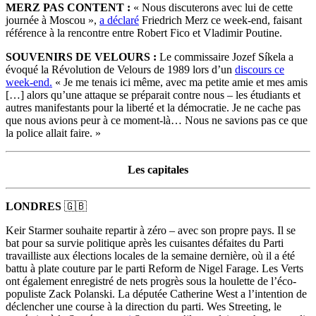
MERZ PAS CONTENT :
« Nous discuterons avec lui de cette
journée à Moscou »,
a déclaré
Friedrich Merz ce week-end, faisant
référence à la rencontre entre Robert Fico et Vladimir Poutine.
SOUVENIRS DE VELOURS :
Le commissaire Jozef Síkela a
évoqué la Révolution de Velours de 1989 lors d’un
discours ce
week-end.
« Je me tenais ici même, avec ma petite amie et mes amis
[…] alors qu’une attaque se préparait contre nous – les étudiants et
autres manifestants pour la liberté et la démocratie. Je ne cache pas
que nous avions peur à ce moment-là… Nous ne savions pas ce que
la police allait faire. »
Les capitales
LONDRES
🇬🇧
Keir Starmer souhaite repartir à zéro – avec son propre pays. Il se
bat pour sa survie politique après les cuisantes défaites du Parti
travailliste aux élections locales de la semaine dernière, où il a été
battu à plate couture par le parti Reform de Nigel Farage. Les Verts
ont également enregistré de nets progrès sous la houlette de l’éco-
populiste Zack Polanski. La députée Catherine West a l’intention de
déclencher une course à la direction du parti. Wes Streeting, le