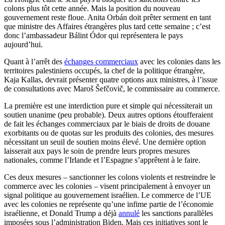
colons plus tôt cette année. Mais la position du nouveau
gouvernement reste floue. Anita Orbán doit prêter serment en tant
que ministre des Affaires étrangères plus tard cette semaine ; c’est
donc l’ambassadeur Bálint Ódor qui représentera le pays
aujourd’hui.
Quant à l’arrêt des
échanges commerciaux
avec les colonies dans les
territoires palestiniens occupés, la chef de la politique étrangère,
Kaja Kallas, devrait présenter quatre options aux ministres, à l’issue
de consultations avec Maroš Šefčovič, le commissaire au commerce.
La première est une interdiction pure et simple qui nécessiterait un
soutien unanime (peu probable). Deux autres options étoufferaient
de fait les échanges commerciaux par le biais de droits de douane
exorbitants ou de quotas sur les produits des colonies, des mesures
nécessitant un seuil de soutien moins élevé. Une dernière option
laisserait aux pays le soin de prendre leurs propres mesures
nationales, comme l’Irlande et l’Espagne s’apprêtent à le faire.
Ces deux mesures – sanctionner les colons violents et restreindre le
commerce avec les colonies – visent principalement à envoyer un
signal politique au gouvernement israélien. Le commerce de l’UE
avec les colonies ne représente qu’une infime partie de l’économie
israélienne, et Donald Trump a déjà
annulé
les sanctions parallèles
imposées sous l’administration Biden. Mais ces initiatives sont le