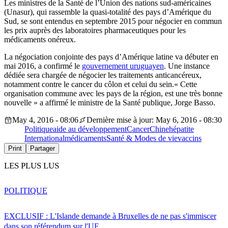
Les ministres de la Santé de l’Union des nations sud-américaines
(Unasur), qui rassemble la quasi-totalité des pays d’Amérique du
Sud, se sont entendus en septembre 2015 pour négocier en commun
les prix auprès des laboratoires pharmaceutiques pour les
médicaments onéreux.
La négociation conjointe des pays d’Amérique latine va débuter en
mai 2016, a confirmé le
gouvernement uruguayen
. Une instance
dédiée sera chargée de négocier les traitements anticancéreux,
notamment contre le cancer du côlon et celui du sein.« Cette
organisation commune avec les pays de la région, est une très bonne
nouvelle » a affirmé le ministre de la Santé publique, Jorge Basso.
May 4, 2016 - 08:06
Dernière mise à jour: May 6, 2016 - 08:30
Politique
aide au développement
Cancer
Chine
hépatite
International
médicaments
Santé & Modes de vie
vaccins
Print
Partager
LES PLUS LUS
POLITIQUE
EXCLUSIF : L'Islande demande à Bruxelles de ne pas s'immiscer
dans son référendum sur l'UE