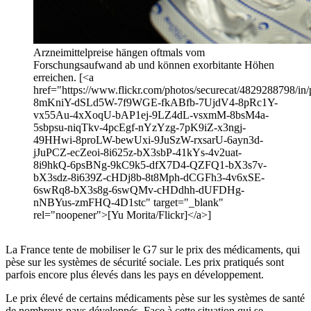
Arzneimittelpreise hängen oftmals vom
Forschungsaufwand ab und können exorbitante Höhen
erreichen. [<a
href="https://www.flickr.com/photos/securecat/4829288798/in/p
8mKniY-dSLd5W-7f9WGE-fkABfb-7UjdV4-8pRc1Y-
vx55Au-4xXoqU-bAP1ej-9LZ4dL-vsxmM-8bsM4a-
5sbpsu-niqTkv-4pcEgf-nYzYzg-7pK9iZ-x3ngj-
49HHwi-8proLW-bewUxi-9JuSzW-rxsarU-6ayn3d-
jJuPCZ-ecZeoi-8i625z-bX3sbP-41kYs-4v2uat-
8i9hkQ-6psBNg-9kC9k5-dfX7D4-QZFQ1-bX3s7v-
bX3sdz-8i639Z-cHDj8b-8t8Mph-dCGFh3-4v6xSE-
6swRq8-bX3s8g-6swQMv-cHDdhh-dUFDHg-
nNBYus-zmFHQ-4D1stc" target="_blank"
rel="noopener">[Yu Morita/Flickr]</a>]
La France tente de mobiliser le G7 sur le prix des médicaments, qui
pèse sur les systèmes de sécurité sociale. Les prix pratiqués sont
parfois encore plus élevés dans les pays en développement.
Le prix élevé de certains médicaments pèse sur les systèmes de santé
de nombreux pays développés. Face à cette situation qui se