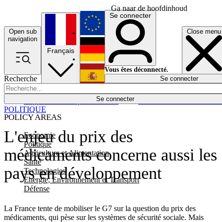
Ga naar de hoofdinhoud
Se connecter
Open sub
Close menu
English
navigation
Français
Deutsch
Vous êtes déconnecté.
Recherche
Se connecter
Español
Lumières éteintes
Se connecter
Rapporteur
Politique
Économie
Newsletters
Evénements
Em
POLITIQUE
POLICY AREAS
L'enjeu du prix des
Economie
Politique
médicaments concerne aussi les
Agriculture et Alimentation
Santé
pays en développement
Technologies
Energie, Environnement et Transport
Défense
La France tente de mobiliser le G7 sur la question du prix des
médicaments, qui pèse sur les systèmes de sécurité sociale. Mais