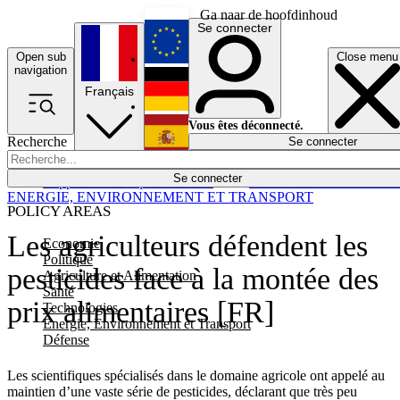
Ga naar de hoofdinhoud
Se connecter
Open sub
Close menu
English
navigation
Français
Deutsch
Vous êtes déconnecté.
Recherche
Se connecter
Español
Lumières éteintes
Se connecter
Rapporteur
Politique
Économie
Newsletters
Evénements
Em
ENERGIE, ENVIRONNEMENT ET TRANSPORT
POLICY AREAS
Les agriculteurs défendent les
Economie
Politique
pesticides face à la montée des
Agriculture et Alimentation
Santé
prix alimentaires [FR]
Technologies
Energie, Environnement et Transport
Défense
Les scientifiques spécialisés dans le domaine agricole ont appelé au
maintien d’une vaste série de pesticides, déclarant que très peu