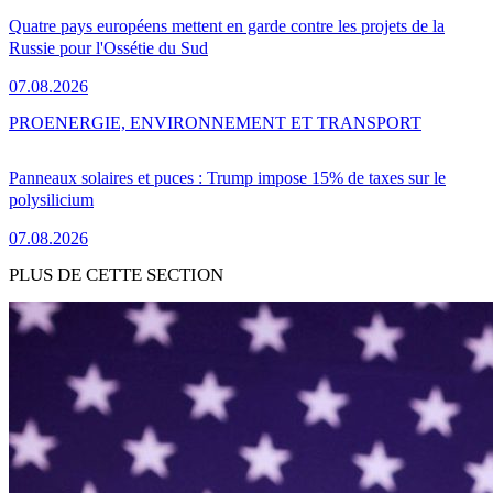
Quatre pays européens mettent en garde contre les projets de la
Russie pour l'Ossétie du Sud
07.08.2026
PRO
ENERGIE, ENVIRONNEMENT ET TRANSPORT
Panneaux solaires et puces : Trump impose 15% de taxes sur le
polysilicium
07.08.2026
PLUS DE CETTE SECTION