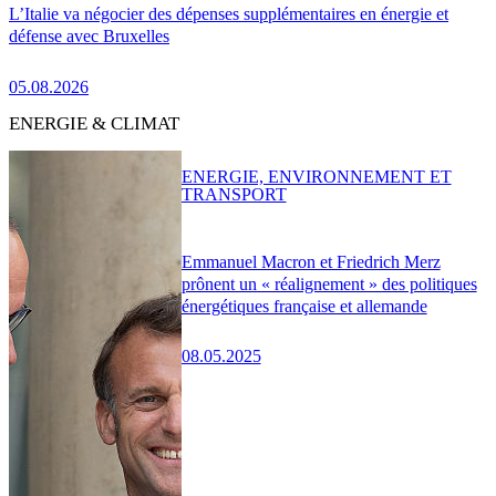
L’Italie va négocier des dépenses supplémentaires en énergie et
défense avec Bruxelles
05.08.2026
ENERGIE & CLIMAT
ENERGIE, ENVIRONNEMENT ET
TRANSPORT
Emmanuel Macron et Friedrich Merz
prônent un « réalignement » des politiques
énergétiques française et allemande
08.05.2025