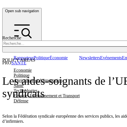
Open sub navigation
Recherche
Rapporteur
Politique
Économie
Newsletters
Evénements
Em
POLICY AREAS
PRO
SANTÉ
Economie
Politique
Les aides-soignants de l’UE
Agriculture et Alimentation
Santé
syndicats
Technologies
Energie, Environnement et Transport
Défense
Selon la Fédération syndicale européenne des services publics, les aide
d’infirmiers.