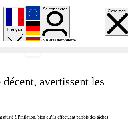
Se connecter
Close menu
English
Français
Deutsch
Vous êtes déconnecté.
Se connecter
Español
Lumières éteintes
 décent, avertissent les
justé à l’inflation, bien qu’ils effectuent parfois des tâches