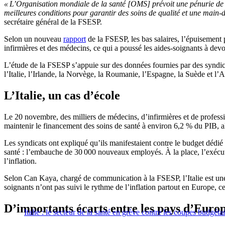
« L’Organisation mondiale de la santé [OMS] prévoit une pénurie de 4 
meilleures conditions pour garantir des soins de qualité et une main-d
secrétaire général de la FSESP.
Selon un nouveau
rapport
de la FSESP, les bas salaires, l’épuisement
infirmières et des médecins, ce qui a poussé les aides-soignants à dev
L’étude de la FSESP s’appuie sur des données fournies par des syndica
l’Italie, l’Irlande, la Norvège, la Roumanie, l’Espagne, la Suède et l’A
L’Italie, un cas d’école
Le 20 novembre, des milliers de médecins, d’infirmières et de professio
maintenir le financement des soins de santé à environ 6,2 % du PIB, 
Les syndicats ont expliqué qu’ils manifestaient contre le budget dédié
santé : l’embauche de 30 000 nouveaux employés. À la place, l’exécuti
l’inflation.
Selon Can Kaya, chargé de communication à la FSESP, l’Italie est un
soignants n’ont pas suivi le rythme de l’inflation partout en Europe, c
D’importants écarts entre les pays d’Euro
Italie : le secteur de la santé en grève contre les coupes budgéta