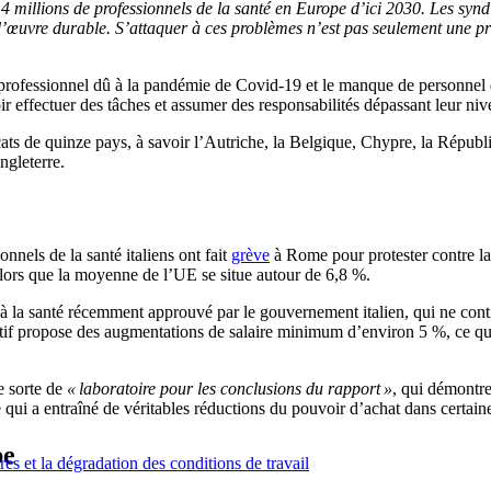
millions de professionnels de la santé en Europe d’ici 2030. Les syndi
’œuvre durable. S’attaquer à ces problèmes n’est pas seulement une prio
 professionnel dû à la pandémie de Covid-19 et le manque de personnel 
oir effectuer des tâches et assumer des responsabilités dépassant leur ni
ts de quinze pays, à savoir l’Autriche, la Belgique, Chypre, la Républ
ngleterre.
nnels de la santé italiens ont fait
grève
à Rome pour protester contre la
alors que la moyenne de l’UE se situe autour de 6,8 %.
 à la santé récemment approuvé par le gouvernement italien, qui ne cont
f propose des augmentations de salaire minimum d’environ 5 %, ce qui, s
e sorte de
« laboratoire pour les conclusions du rapport »
, qui démontre 
e qui a entraîné de véritables réductions du pouvoir d’achat dans certain
pe
ires et la dégradation des conditions de travail