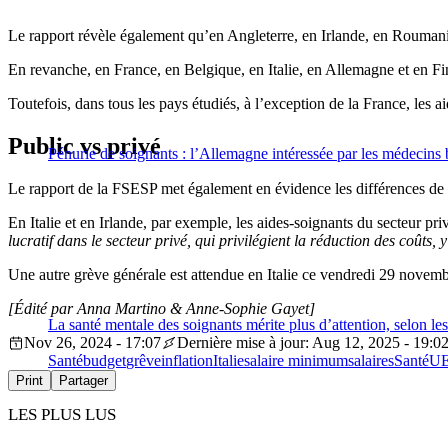
Le rapport révèle également qu’en Angleterre, en Irlande, en Roumani
En revanche, en France, en Belgique, en Italie, en Allemagne et en Fi
Toutefois, dans tous les pays étudiés, à l’exception de la France, les 
Public vs privé
Pénurie de soignants : l’Allemagne intéressée par les médecins b
Le rapport de la FSESP met également en évidence les différences de r
En Italie et en Irlande, par exemple, les aides-soignants du secteur 
lucratif dans le secteur privé, qui privilégient la réduction des coûts, 
Une autre grève générale est attendue en Italie ce vendredi 29 novembre
[Édité par Anna Martino & Anne-Sophie Gayet]
La santé mentale des soignants mérite plus d’attention, selon le
Nov 26, 2024 - 17:07
Dernière mise à jour: Aug 12, 2025 - 19:0
Santé
budget
grêve
inflation
Italie
salaire minimum
salaires
Santé
U
Print
Partager
LES PLUS LUS