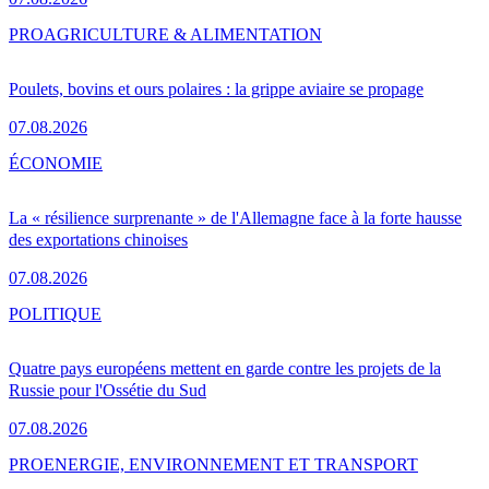
PRO
AGRICULTURE & ALIMENTATION
Poulets, bovins et ours polaires : la grippe aviaire se propage
07.08.2026
ÉCONOMIE
La « résilience surprenante » de l'Allemagne face à la forte hausse
des exportations chinoises
07.08.2026
POLITIQUE
Quatre pays européens mettent en garde contre les projets de la
Russie pour l'Ossétie du Sud
07.08.2026
PRO
ENERGIE, ENVIRONNEMENT ET TRANSPORT