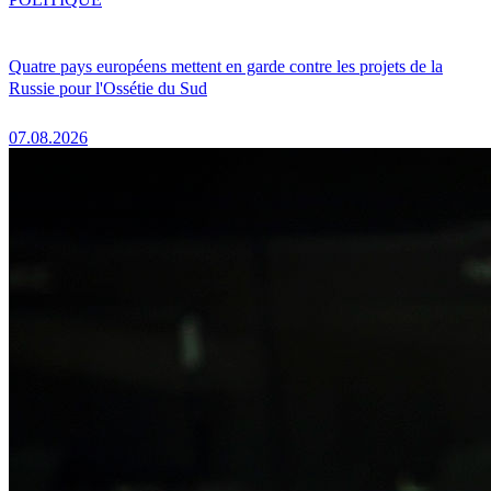
Quatre pays européens mettent en garde contre les projets de la
Russie pour l'Ossétie du Sud
07.08.2026