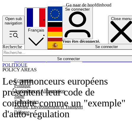
Ga naar de hoofdinhoud
Se connecter
Open sub
Close menu
English
navigation
Français
Deutsch
Vous êtes déconnecté.
Recherche
Se connecter
Español
Lumières éteintes
Se connecter
Rapporteur
Politique
Économie
Newsletters
Evénements
Em
POLITIQUE
POLICY AREAS
Les annonceurs européens
Economie
Politique
présentent leur code de
Agriculture et Alimentation
Santé
conduite comme un "exemple"
Technologies
Energie, Environnement et Transport
d'auto-régulation
Défense