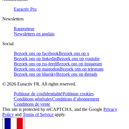
Euractiv Pro
Newsletters
Rapporteur
Newsletters en anglais
Social
Bezoek ons op facebook
Bezoek ons op x
Bezoek ons op linkedin
Bezoek ons op youtube
Bezoek ons op rss-feed
Bezoek ons op instagram
Bezoek ons op mastodon
Bezoek ons op telegram
Bezoek ons op bluesky
Bezoek ons op threads
©
2026
Euractiv FR. All rights reserved.
Politique de confidentialité
Politique cookies
Conditions générales
Conditions d’abonnement
Conditions de vente
This site is protected by reCAPTCHA, and the Google
Privacy
Policy
and
Terms of Service
apply.