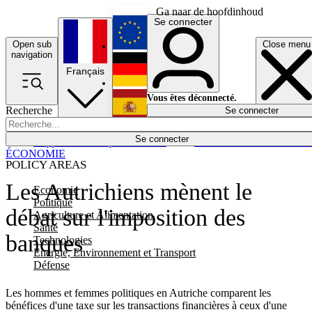
Ga naar de hoofdinhoud
Se connecter
Open sub
Close menu
English
navigation
Français
Deutsch
Vous êtes déconnecté.
Recherche
Se connecter
Español
Lumières éteintes
Se connecter
Rapporteur
Politique
Économie
Newsletters
Evénements
Em
ÉCONOMIE
POLICY AREAS
Les Autrichiens mènent le
Economie
Politique
débat sur l'imposition des
Agriculture et Alimentation
Santé
banques
Technologies
Energie, Environnement et Transport
Défense
Les hommes et femmes politiques en Autriche comparent les
bénéfices d'une taxe sur les transactions financières à ceux d'une