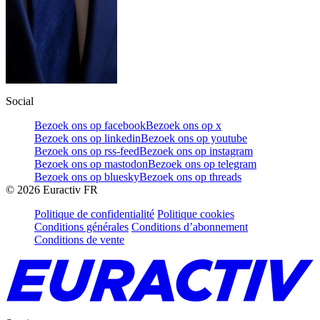
Social
Bezoek ons op facebook
Bezoek ons op x
Bezoek ons op linkedin
Bezoek ons op youtube
Bezoek ons op rss-feed
Bezoek ons op instagram
Bezoek ons op mastodon
Bezoek ons op telegram
Bezoek ons op bluesky
Bezoek ons op threads
©
2026
Euractiv FR
Politique de confidentialité
Politique cookies
Conditions générales
Conditions d’abonnement
Conditions de vente