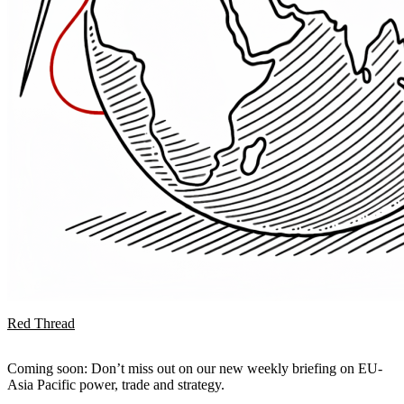
Red Thread
Coming soon: Don’t miss out on our new weekly briefing on EU-
Asia Pacific power, trade and strategy.