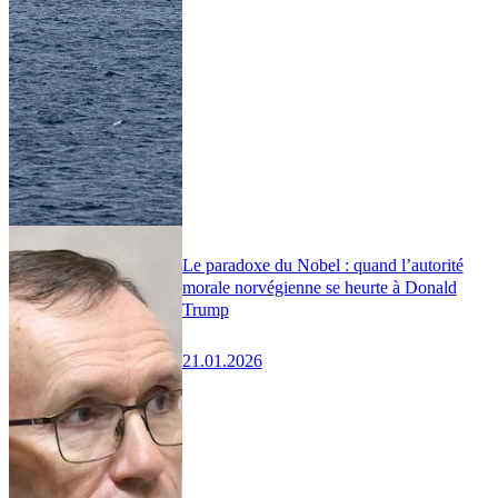
Le paradoxe du Nobel : quand l’autorité
morale norvégienne se heurte à Donald
Trump
21.01.2026