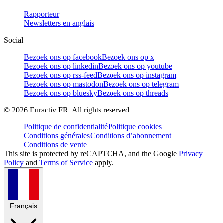
Rapporteur
Newsletters en anglais
Social
Bezoek ons op facebook
Bezoek ons op x
Bezoek ons op linkedin
Bezoek ons op youtube
Bezoek ons op rss-feed
Bezoek ons op instagram
Bezoek ons op mastodon
Bezoek ons op telegram
Bezoek ons op bluesky
Bezoek ons op threads
©
2026
Euractiv FR. All rights reserved.
Politique de confidentialité
Politique cookies
Conditions générales
Conditions d’abonnement
Conditions de vente
This site is protected by reCAPTCHA, and the Google
Privacy
Policy
and
Terms of Service
apply.
Français