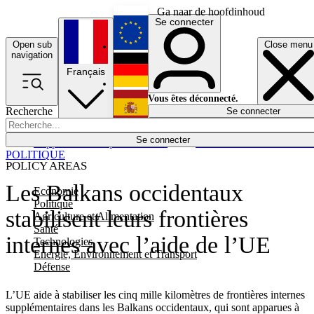
Ga naar de hoofdinhoud
Se connecter
Open sub
Close menu
English
navigation
Français
Deutsch
Vous êtes déconnecté.
Recherche
Se connecter
Español
Lumières éteintes
Se connecter
Rapporteur
Politique
Économie
Newsletters
Evénements
Em
POLITIQUE
POLICY AREAS
Les Balkans occidentaux
Economie
Politique
stabilisent leurs frontières
Agriculture et Alimentation
Santé
internes avec l’aide de l’UE
Technologies
Energie, Environnement et Transport
Défense
L’UE aide à stabiliser les cinq mille kilomètres de frontières internes
supplémentaires dans les Balkans occidentaux, qui sont apparues à