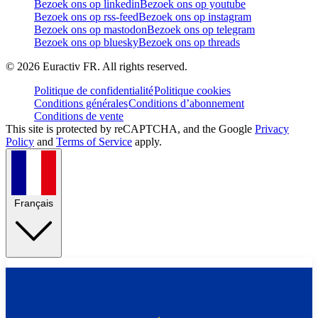
Bezoek ons op linkedin
Bezoek ons op youtube
Bezoek ons op rss-feed
Bezoek ons op instagram
Bezoek ons op mastodon
Bezoek ons op telegram
Bezoek ons op bluesky
Bezoek ons op threads
©
2026
Euractiv FR. All rights reserved.
Politique de confidentialité
Politique cookies
Conditions générales
Conditions d’abonnement
Conditions de vente
This site is protected by reCAPTCHA, and the Google
Privacy
Policy
and
Terms of Service
apply.
Français