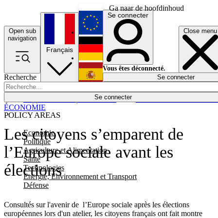
Ga naar de hoofdinhoud
Se connecter
Open sub
Close menu
English
navigation
Français
Deutsch
Vous êtes déconnecté.
Recherche
Se connecter
Español
Lumières éteintes
Se connecter
Rapporteur
Politique
Économie
Newsletters
Evénements
Em
ÉCONOMIE
POLICY AREAS
Les citoyens s’emparent de
Economie
Politique
l’Europe sociale avant les
Agriculture et Alimentation
Santé
élections
Technologies
Energie, Environnement et Transport
Défense
Consultés sur l'avenir de l’Europe sociale après les élections
européennes lors d'un atelier, les citoyens français ont fait montre