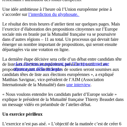
Une idée ambitieuse à l’heure où l’Union européenne peine à
s’accorder sur
l’interdiction du glyphosate.
Le résultat des trois heures d’atelier tient sur quelques pages. Mais
l’exercice d’élaboration des propositions citoyennes sur l’Europe
sociale mis en branle par la Mutualité française va se poursuivre
dans d’autres régions – 11 au total. Un processus qui devrait faire
émerger un nombre important de propositions, qui seront ensuite
départagées via une votation en ligne.
La dernière étape décisive sera celle d’un débat entre candidats tête
«Les citoyens ne perçoivent pas l’Europe comme une
de liste aux élections européennes, prévu le 11 avril. « Les
réponse aux défis sociaux»
propositions ayant recueilli le plus de soutien seront soumises aux
candidats têtes de liste aux élections européennes », a expliqué
Matthias Savignac, vice-président de l’AIM (Association
Internationale de la Mutualité) dans
une interview
.
« Nous voulons entendre les candidats parler d’Europe sociale »
explique le président de la Mutualité française Thierry Beaudet dans
un message vidéo en préambule de l’atelier-débat.
Un exercice périlleux
L’exercice n’est pas aisé. « L’objectif de la matinée c’est de créer 6