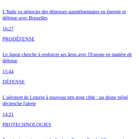
L’Italie va négocier des dépenses supplémentaires en énergie et
défense avec Bruxelles
16:27
PRO
DÉFENSE
Le Japon cherche à renforcer ses liens avec l'Europe en matière de
défense
15:44
DÉFENSE
L'aéroport de Leipzig à nouveau pris pour cible : un drone piégé
déclenche l'alerte
14:21
PRO
TECHNOLOGIES