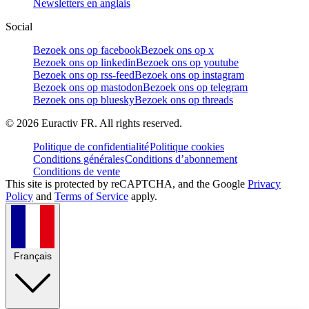
Newsletters en anglais
Social
Bezoek ons op facebook
Bezoek ons op x
Bezoek ons op linkedin
Bezoek ons op youtube
Bezoek ons op rss-feed
Bezoek ons op instagram
Bezoek ons op mastodon
Bezoek ons op telegram
Bezoek ons op bluesky
Bezoek ons op threads
©
2026
Euractiv FR. All rights reserved.
Politique de confidentialité
Politique cookies
Conditions générales
Conditions d’abonnement
Conditions de vente
This site is protected by reCAPTCHA, and the Google
Privacy
Policy
and
Terms of Service
apply.
Français