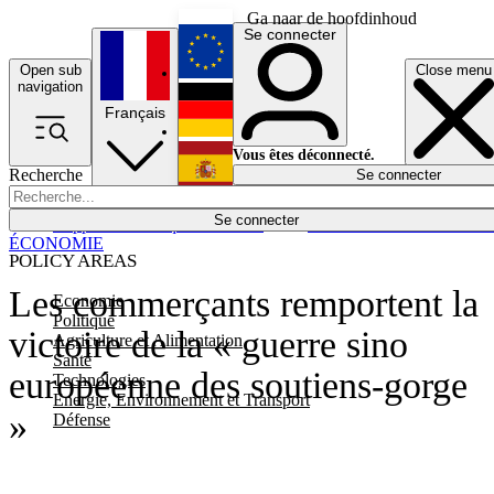
Ga naar de hoofdinhoud
Se connecter
Open sub
Close menu
English
navigation
Français
Deutsch
Vous êtes déconnecté.
Recherche
Se connecter
Español
Lumières éteintes
Se connecter
Rapporteur
Politique
Économie
Newsletters
Evénements
Em
ÉCONOMIE
POLICY AREAS
Les commerçants remportent la
Economie
Politique
victoire de la « guerre sino
Agriculture et Alimentation
Santé
européenne des soutiens-gorge
Technologies
Energie, Environnement et Transport
»
Défense