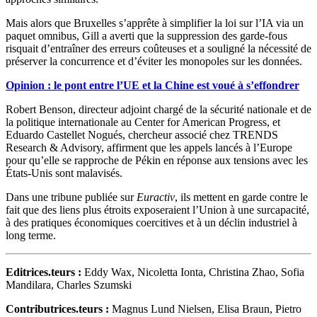
Mais alors que Bruxelles s’apprête à simplifier la loi sur l’IA via un
paquet omnibus, Gill a averti que la suppression des garde-fous
risquait d’entraîner des erreurs coûteuses et a souligné la nécessité de
préserver la concurrence et d’éviter les monopoles sur les données.
Opinion :
le pont entre l’UE et la Chine est voué à s’effondrer
Robert Benson, directeur adjoint chargé de la sécurité nationale et de
la politique internationale au Center for American Progress, et
Eduardo Castellet Nogués, chercheur associé chez TRENDS
Research & Advisory, affirment que les appels lancés à l’Europe
pour qu’elle se rapproche de Pékin en réponse aux tensions avec les
États-Unis sont malavisés.
Dans une tribune publiée sur
Euractiv
, ils mettent en garde contre le
fait que des liens plus étroits exposeraient l’Union à une surcapacité,
à des pratiques économiques coercitives et à un déclin industriel à
long terme.
Editrices.teurs
:
Eddy Wax, Nicoletta Ionta, Christina Zhao, Sofia
Mandilara, Charles Szumski
Contributrices.teurs :
Magnus Lund Nielsen, Elisa Braun, Pietro