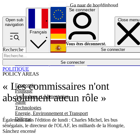
Ga naar de hoofdinhoud
Se connecter
Open sub
Close menu
English
navigation
Français
Deutsch
Vous êtes déconnecté.
Recherche
Se connecter
Español
Lumières éteintes
Se connecter
Rapporteur
Politique
Économie
Newsletters
Evénements
Em
POLITIQUE
POLICY AREAS
« Les commissaires n'ont
Economie
Politique
absolument aucun rôle »
Agriculture et Alimentation
Santé
Technologies
Energie, Environnement et Transport
Défense
Également dans l'édition de lundi : Charles Michel, les bus
sénégalais, le directeur de l'OLAF, les milliards de la Hongrie,
Sánchez encensé