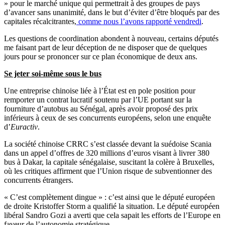
» pour le marché unique qui permettrait à des groupes de pays
d’avancer sans unanimité, dans le but d’éviter d’être bloqués par des
capitales récalcitrantes,
comme nous l’avons rapporté vendredi
.
Les questions de coordination abondent à nouveau, certains députés
me faisant part de leur déception de ne disposer que de quelques
jours pour se prononcer sur ce plan économique de deux ans.
Se jeter soi-même sous le bu
s
Une entreprise chinoise liée à l’État est en pole position pour
remporter un contrat lucratif soutenu par l’UE portant sur la
fourniture d’autobus au Sénégal, après avoir proposé des prix
inférieurs à ceux de ses concurrents européens, selon une enquête
d’
Euractiv
.
La société chinoise CRRC s’est classée devant la suédoise Scania
dans un appel d’offres de 320 millions d’euros visant à livrer 380
bus à Dakar, la capitale sénégalaise, suscitant la colère à Bruxelles,
où les critiques affirment que l’Union risque de subventionner des
concurrents étrangers.
« C’est complètement dingue » : c’est ainsi que le député européen
de droite Kristoffer Storm a qualifié la situation. Le député européen
libéral Sandro Gozi a averti que cela sapait les efforts de l’Europe en
faveur de l’autonomie stratégique.