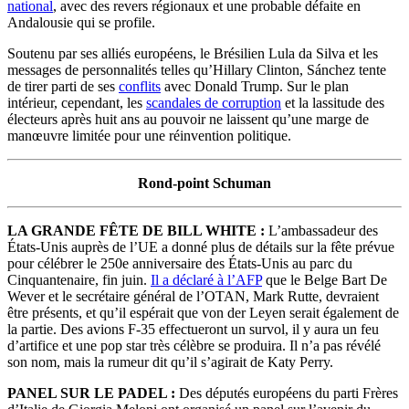
national
, avec des revers régionaux et une probable défaite en
Andalousie qui se profile.
Soutenu par ses alliés européens, le Brésilien Lula da Silva et les
messages de personnalités telles qu’Hillary Clinton, Sánchez tente
de tirer parti de ses
conflits
avec Donald Trump. Sur le plan
intérieur, cependant, les
scandales de corruption
et la lassitude des
électeurs après huit ans au pouvoir ne laissent qu’une marge de
manœuvre limitée pour une réinvention politique.
Rond-point Schuman
LA GRANDE FÊTE DE BILL WHITE :
L’ambassadeur des
États-Unis auprès de l’UE a donné plus de détails sur la fête prévue
pour célébrer le 250e anniversaire des États-Unis au parc du
Cinquantenaire, fin juin.
Il a déclaré à l’AFP
que le Belge Bart De
Wever et le secrétaire général de l’OTAN, Mark Rutte, devraient
être présents, et qu’il espérait que von der Leyen serait également de
la partie. Des avions F-35 effectueront un survol, il y aura un feu
d’artifice et une pop star très célèbre se produira. Il n’a pas révélé
son nom, mais la rumeur dit qu’il s’agirait de Katy Perry.
PANEL SUR LE PADEL :
Des députés européens du parti Frères