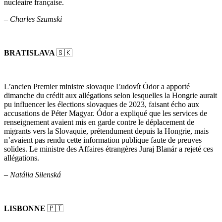
nucléaire française.
–
Charles Szumski
BRATISLAVA
🇸🇰
L’ancien Premier ministre slovaque Ľudovít Ódor a apporté
dimanche du crédit aux allégations selon lesquelles la Hongrie aurait
pu influencer les élections slovaques de 2023, faisant écho aux
accusations de Péter Magyar. Ódor a expliqué que les services de
renseignement avaient mis en garde contre le déplacement de
migrants vers la Slovaquie, prétendument depuis la Hongrie, mais
n’avaient pas rendu cette information publique faute de preuves
solides. Le ministre des Affaires étrangères Juraj Blanár a rejeté ces
allégations.
–
Natália Silenská
LISBONNE
🇵🇹