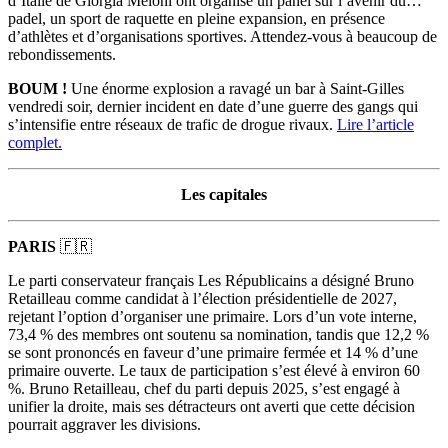
d’Italie de Giorgia Meloni ont organisé un panel sur l’avenir du…
padel, un sport de raquette en pleine expansion, en présence
d’athlètes et d’organisations sportives. Attendez-vous à beaucoup de
rebondissements.
BOUM !
Une énorme explosion a ravagé un bar à Saint-Gilles
vendredi soir, dernier incident en date d’une guerre des gangs qui
s’intensifie entre réseaux de trafic de drogue rivaux.
Lire l’article
complet
.
Les capitales
PARIS
🇫🇷
Le parti conservateur français Les Républicains a désigné Bruno
Retailleau comme candidat à l’élection présidentielle de 2027,
rejetant l’option d’organiser une primaire. Lors d’un vote interne,
73,4 % des membres ont soutenu sa nomination, tandis que 12,2 %
se sont prononcés en faveur d’une primaire fermée et 14 % d’une
primaire ouverte. Le taux de participation s’est élevé à environ 60
%. Bruno Retailleau, chef du parti depuis 2025, s’est engagé à
unifier la droite, mais ses détracteurs ont averti que cette décision
pourrait aggraver les divisions.