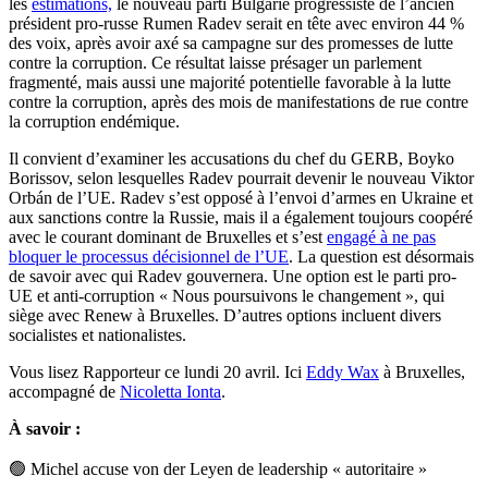
les
estimations,
le nouveau parti Bulgarie progressiste de l’ancien
président pro-russe Rumen Radev serait en tête avec environ 44 %
des voix, après avoir axé sa campagne sur des promesses de lutte
contre la corruption. Ce résultat laisse présager un parlement
fragmenté, mais aussi une majorité potentielle favorable à la lutte
contre la corruption, après des mois de manifestations de rue contre
la corruption endémique.
Il convient d’examiner les accusations du chef du GERB, Boyko
Borissov, selon lesquelles Radev pourrait devenir le nouveau Viktor
Orbán de l’UE. Radev s’est opposé à l’envoi d’armes en Ukraine et
aux sanctions contre la Russie, mais il a également toujours coopéré
avec le courant dominant de Bruxelles et s’est
engagé à ne pas
bloquer le processus décisionnel de l’UE
. La question est désormais
de savoir avec qui Radev gouvernera. Une option est le parti pro-
UE et anti-corruption « Nous poursuivons le changement », qui
siège avec Renew à Bruxelles. D’autres options incluent divers
socialistes et nationalistes.
Vous lisez Rapporteur ce lundi 20 avril. Ici
Eddy Wax
à Bruxelles,
accompagné de
Nicoletta Ionta
.
À savoir
:
🟢
Michel accuse von der Leyen de leadership « autoritaire »