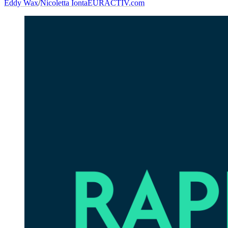
Eddy Wax
/
Nicoletta Ionta
EURACTIV.com