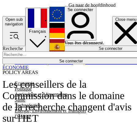
Ga naar de hoofdinhoud
Se connecter
Open sub
Close menu
English
navigation
Français
Deutsch
Vous êtes déconnecté.
Recherche
Se connecter
Español
Lumières éteintes
Se connecter
Rapporteur
Politique
Économie
Newsletters
Evénements
Em
ÉCONOMIE
POLICY AREAS
Les conseillers de la
Economie
Politique
Commission dans le domaine
Agriculture et Alimentation
Santé
de la recherche changent d'avis
Technologies
Energie, Environnement et Transport
sur l'IET
Défense