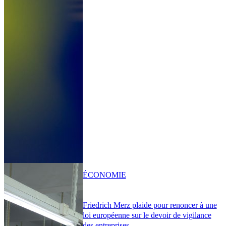
ÉCONOMIE
Friedrich Merz plaide pour renoncer à une
loi européenne sur le devoir de vigilance
des entreprises