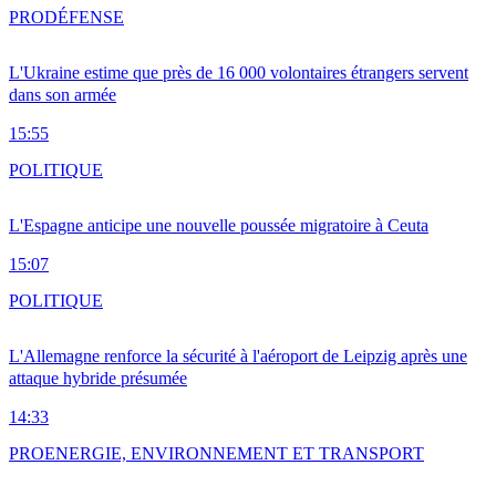
PRO
DÉFENSE
L'Ukraine estime que près de 16 000 volontaires étrangers servent
dans son armée
15:55
POLITIQUE
L'Espagne anticipe une nouvelle poussée migratoire à Ceuta
15:07
POLITIQUE
L'Allemagne renforce la sécurité à l'aéroport de Leipzig après une
attaque hybride présumée
14:33
PRO
ENERGIE, ENVIRONNEMENT ET TRANSPORT