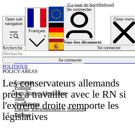
Ga naar de hoofdinhoud
Se connecter
Open sub
Close menu
English
navigation
Français
Deutsch
Vous êtes déconnecté.
Recherche
Se connecter
Español
Lumières éteintes
Se connecter
Rapporteur
Politique
Économie
Newsletters
Evénements
Em
POLITIQUE
POLICY AREAS
Les conservateurs allemands
Economie
Politique
prêts à travailler avec le RN si
Agriculture et Alimentation
Santé
l'extrême droite remporte les
Technologies
Energie, Environnement et Transport
législatives
Défense