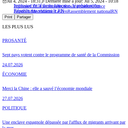
Jul 4, 2024 - 18:31
Dernière mise à jour: Jul 5, 2024 - 10:18
Implosion de la droite française, le président des
Politique
CDU
Élections
élections législatives
France
Républicains soutient le RN
Friedrich Merz
Marine Le Pen
Rassemblement national
RN
Print
Partager
LES PLUS LUS
PRO
SANTÉ
Sept pays votent contre le programme de santé de la Commission
24.07.2026
ÉCONOMIE
Merci la Chine : elle a sauvé l’économie mondiale
27.07.2026
POLITIQUE
Une enclave espagnole dépassée par l'afflux de migrants arrivant par
la mer