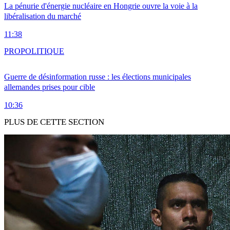
La pénurie d'énergie nucléaire en Hongrie ouvre la voie à la
libéralisation du marché
11:38
PRO
POLITIQUE
Guerre de désinformation russe : les élections municipales
allemandes prises pour cible
10:36
PLUS DE CETTE SECTION