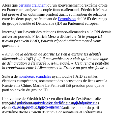
Alors que
certains craignent
qu’un gouvernement d’extrême droite
en France ne paralyse le couple franco-allemand, Friedrich Merz a
fait preuve d’un optimisme prudent quant au maintien de relations
entre les deux pays, se félicitant de
l’expulsion
de l’AfD des rangs
du groupe Identité et Démocratie (ID) au Parlement européen.
Interrogé sur l’avenir des relations franco-allemandes si le RN devait
arriver au pouvoir, Friedrich Merz a déclaré :
« Si le groupe ID
n’avait pas exclu l’AfD, j’aurais répondu différemment à votre
question. »
« Au vu de la décision de Marine Le Pen d’exclure les députés
allemands de l’AfD […], il me semble assez clair qu’une une ligne
de démarcation a été tracée »,
a-t-il ajouté.
« Cela rendra peut-être
la coopération entre l’Allemagne et la France un peu plus facile ».
Suite à de
nombreux scandales
ayant touché l’AfD avant les
élections européennes, notamment des accusations de liens avec la
Russie et la Chine, Marine Le Pen avait fait pression pour que le
parti soit exclu du groupe ID.
L’ouverture de Friedrich Merz en direction de l’extrême droite
Législatives : une victoire du RN pourrait remettre en
française intervient après que ce dernier ait suggéré, avant les
cause le moteur franco-allemand
élections européennes, que le cordon sanitaire autour du parti
d’extrême droite
Fratelli d’Italia
(Conservateurs et Réformistes