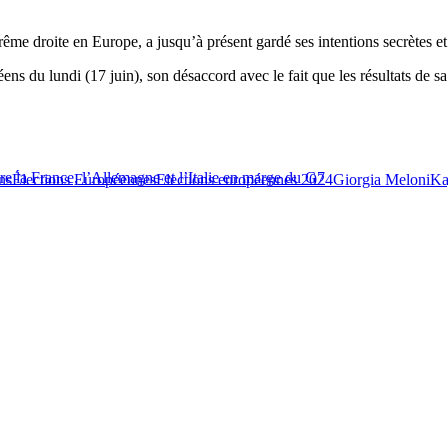
ême droite en Europe, a jusqu’à présent gardé ses intentions secrètes et 
éens du lundi (17 juin), son désaccord avec le fait que les résultats de s
re la France, l’Allemagne et l’Italie en marge du G7
ns
Élections Européennes
Elections européennes 2024
Giorgia Meloni
Ka