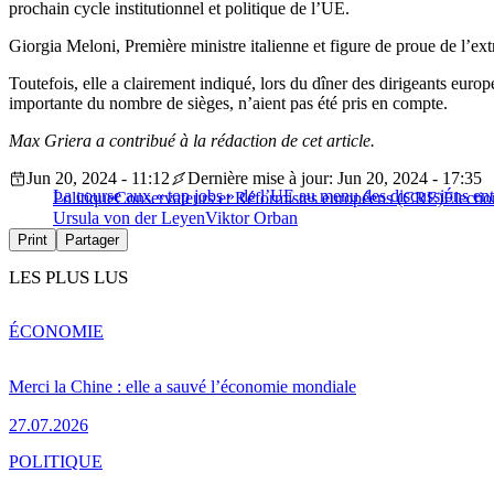
prochain cycle institutionnel et politique de l’UE.
Giorgia Meloni, Première ministre italienne et figure de proue de l’extr
Toutefois, elle a clairement indiqué, lors du dîner des dirigeants europ
importante du nombre de sièges, n’aient pas été pris en compte.
Max Griera a contribué à la rédaction de cet article.
Jun 20, 2024 - 11:12
Dernière mise à jour: Jun 20, 2024 - 17:35
La course aux « top jobs » de l’UE au menu des discussions ent
Politique
Conservateurs et Réformistes européens (CRE)
Électio
Ursula von der Leyen
Viktor Orban
Print
Partager
LES PLUS LUS
ÉCONOMIE
Merci la Chine : elle a sauvé l’économie mondiale
27.07.2026
POLITIQUE