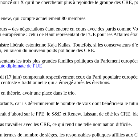
oncé sur X qu’il ne chercherait plus à rejoindre le groupe des CRE, po
 Renew, qui compte actuellement 80 membres.
urs – des négociations étant encore en cours avec des partis comme Vol
 européenne : celui de Haut représentant de l’UE pour les Affaires étran
inistre libérale estonienne Kaja Kallas. Toutefois, si les conservateurs d
ion, en raison du nouveau poids politique des CRE.
ésentants les trois plus grandes familles politiques du Parlement europé
aute diplomate de l’UE
ndi (17 juin) comprenait respectivement ceux du Parti populaire europée
entriste » traditionnelle qui a émergé après les élections.
en théorie, avoir une place dans le trio.
rtants, car ils détermineront le nombre de voix dont bénéficiera le fut
rait d’abord sur le PPE, le S&D et Renew, laissant de côté les CRE, bien
as travailler avec les CRE, ce qui rend une telle nomination difficile.
x en termes de nombre de sièges, les responsables politiques affiliés a