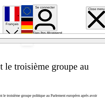
Se connecter
Close menu
English
Français
Deutsch
Vous êtes déconnecté.
Se connecter
Español
Lumières éteintes
 le troisième groupe au
t le troisième groupe politique au Parlement européen après avoir