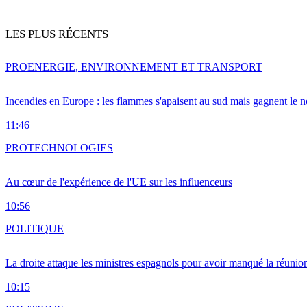
LES PLUS RÉCENTS
PRO
ENERGIE, ENVIRONNEMENT ET TRANSPORT
Incendies en Europe : les flammes s'apaisent au sud mais gagnent le n
11:46
PRO
TECHNOLOGIES
Au cœur de l'expérience de l'UE sur les influenceurs
10:56
POLITIQUE
La droite attaque les ministres espagnols pour avoir manqué la réunio
10:15