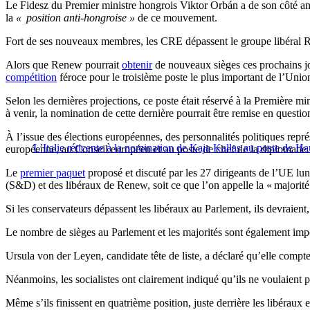
Le Fidesz du Premier ministre hongrois Viktor Orbán a de son côté ann
la
« position anti-hongroise »
de ce mouvement.
Fort de ses nouveaux membres, les CRE dépassent le groupe libéral
Alors que Renew pourrait
obtenir
de nouveaux sièges ces prochains jo
compétition
féroce pour le troisième poste le plus important de l’Union
Selon les dernières projections, ce poste était réservé à la Première m
à venir, la nomination de cette dernière pourrait être remise en quest
À l’issue des élections européennes, des personnalités politiques repr
L’Italie réticente à la nomination de Kaja Kallas au poste de H
européenne, au Conseil européen et au poste de chef de la diplomatie.
Le
premier paquet
proposé et discuté par les 27 dirigeants de l’UE lu
(S&D) et des libéraux de Renew, soit ce que l’on appelle la « majorité c
Si les conservateurs dépassent les libéraux au Parlement, ils devraient, 
Le nombre de sièges au Parlement et les majorités sont également impo
Ursula von der Leyen, candidate tête de liste, a déclaré qu’elle compte
Néanmoins, les socialistes ont clairement indiqué qu’ils ne voulaient p
Même s’ils finissent en quatrième position, juste derrière les libérau