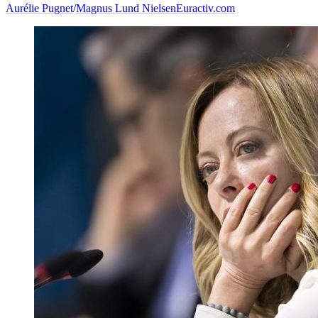
Aurélie Pugnet
/
Magnus Lund Nielsen
Euractiv.com