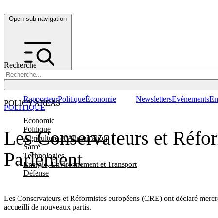
Open sub navigation
Recherche
Rapporteur
Politique
Économie
Newsletters
Evénements
Em
POLICY AREAS
POLITIQUE
Economie
Politique
Les Conservateurs et Réfor
Agriculture et Alimentation
Santé
Parlement
Technologies
Energie, Environnement et Transport
Défense
Les Conservateurs et Réformistes européens (CRE) ont déclaré mercred
accueilli de nouveaux partis.