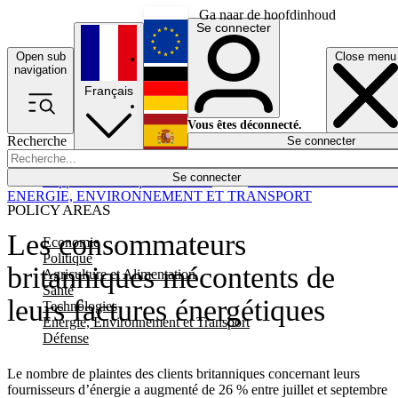
Ga naar de hoofdinhoud
Se connecter
Open sub
Close menu
English
navigation
Français
Deutsch
Vous êtes déconnecté.
Recherche
Se connecter
Español
Lumières éteintes
Se connecter
Rapporteur
Politique
Économie
Newsletters
Evénements
Em
ENERGIE, ENVIRONNEMENT ET TRANSPORT
POLICY AREAS
Les consommateurs
Economie
Politique
britanniques mécontents de
Agriculture et Alimentation
Santé
leurs factures énergétiques
Technologies
Energie, Environnement et Transport
Défense
Le nombre de plaintes des clients britanniques concernant leurs
fournisseurs d’énergie a augmenté de 26 % entre juillet et septembre