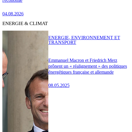
l'économie
04.08.2026
ENERGIE & CLIMAT
ENERGIE, ENVIRONNEMENT ET
TRANSPORT
Emmanuel Macron et Friedrich Merz
prônent un « réalignement » des politiques
énergétiques française et allemande
08.05.2025