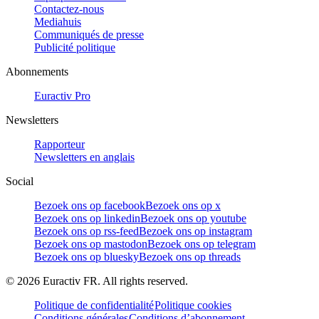
Contactez-nous
Mediahuis
Communiqués de presse
Publicité politique
Abonnements
Euractiv Pro
Newsletters
Rapporteur
Newsletters en anglais
Social
Bezoek ons op facebook
Bezoek ons op x
Bezoek ons op linkedin
Bezoek ons op youtube
Bezoek ons op rss-feed
Bezoek ons op instagram
Bezoek ons op mastodon
Bezoek ons op telegram
Bezoek ons op bluesky
Bezoek ons op threads
©
2026
Euractiv FR. All rights reserved.
Politique de confidentialité
Politique cookies
Conditions générales
Conditions d’abonnement