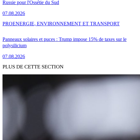
Russie pour l'Ossétie du Sud
07.08.2026
PRO
ENERGIE, ENVIRONNEMENT ET TRANSPORT
Panneaux solaires et puces : Trump impose 15% de taxes sur le
polysilicium
07.08.2026
PLUS DE CETTE SECTION