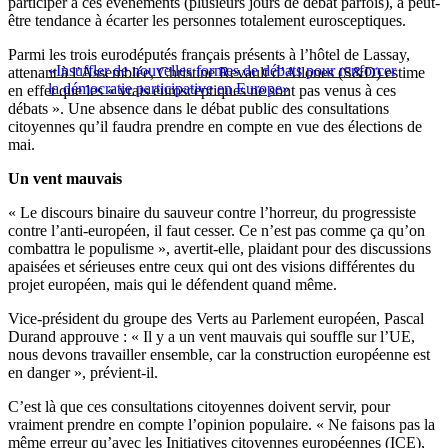
participer à ces événements (plusieurs jours de débat parfois), a peut-
être tendance à écarter les personnes totalement eurosceptiques.
Parmi les trois eurodéputés français présents à l’hôtel de Lassay,
«Insuffler de nouvelles formes de débats pour renforcer
attenant à l’Assemblée, Christine Revault d’Allones (S&D) estime
la démocratie participative en Europe»
en effet que les « vrais eurosceptiques ne sont pas venus à ces
débats ». Une absence dans le débat public des consultations
citoyennes qu’il faudra prendre en compte en vue des élections de
mai.
Un vent mauvais
« Le discours binaire du sauveur contre l’horreur, du progressiste
contre l’anti-européen, il faut cesser. Ce n’est pas comme ça qu’on
combattra le populisme », avertit-elle, plaidant pour des discussions
apaisées et sérieuses entre ceux qui ont des visions différentes du
projet européen, mais qui le défendent quand même.
Vice-président du groupe des Verts au Parlement européen, Pascal
Durand approuve : « Il y a un vent mauvais qui souffle sur l’UE,
nous devons travailler ensemble, car la construction européenne est
en danger », prévient-il.
C’est là que ces consultations citoyennes doivent servir, pour
vraiment prendre en compte l’opinion populaire. « Ne faisons pas la
même erreur qu’avec les Initiatives citoyennes européennes (ICE),