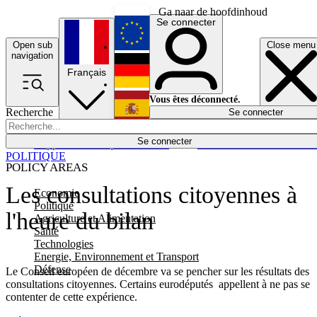
Ga naar de hoofdinhoud
Se connecter
Open sub
Close menu
English
navigation
Français
Deutsch
Vous êtes déconnecté.
Recherche
Se connecter
Español
Lumières éteintes
Se connecter
Rapporteur
Politique
Économie
Newsletters
Evénements
Em
POLITIQUE
POLICY AREAS
Les consultations citoyennes à
Economie
Politique
l'heure du bilan
Agriculture et Alimentation
Santé
Technologies
Energie, Environnement et Transport
Défense
Le Conseil européen de décembre va se pencher sur les résultats des
consultations citoyennes. Certains eurodéputés appellent à ne pas se
contenter de cette expérience.