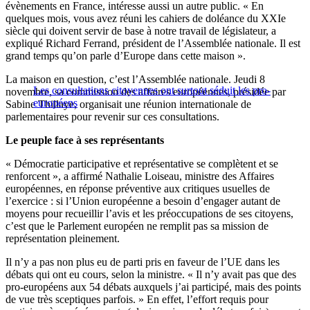
évènements en France, intéresse aussi un autre public. « En
quelques mois, vous avez réuni les cahiers de doléance du XXIe
siècle qui doivent servir de base à notre travail de législateur, a
expliqué Richard Ferrand, président de l’Assemblée nationale. Il est
grand temps qu’on parle d’Europe dans cette maison ».
La maison en question, c’est l’Assemblée nationale. Jeudi 8
Les consultations citoyennes ont surtout séduit les pro-
novembre, sa commission des affaires européennes, présidée par
européens
Sabine Thillaye, organisait une réunion internationale de
parlementaires pour revenir sur ces consultations.
Le peuple face à ses représentants
« Démocratie participative et représentative se complètent et se
renforcent », a affirmé Nathalie Loiseau, ministre des Affaires
européennes, en réponse préventive aux critiques usuelles de
l’exercice : si l’Union européenne a besoin d’engager autant de
moyens pour recueillir l’avis et les préoccupations de ses citoyens,
c’est que le Parlement européen ne remplit pas sa mission de
représentation pleinement.
Il n’y a pas non plus eu de parti pris en faveur de l’UE dans les
débats qui ont eu cours, selon la ministre. « Il n’y avait pas que des
pro-européens aux 54 débats auxquels j’ai participé, mais des points
de vue très sceptiques parfois. » En effet, l’effort requis pour