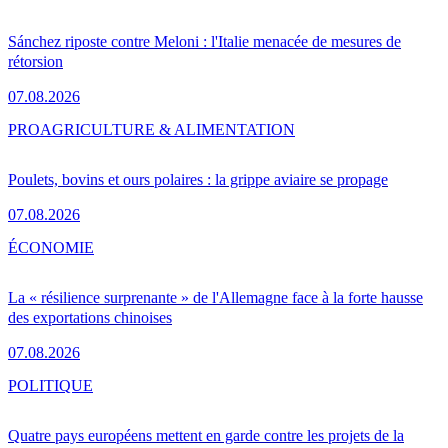
Sánchez riposte contre Meloni : l'Italie menacée de mesures de
rétorsion
07.08.2026
PRO
AGRICULTURE & ALIMENTATION
Poulets, bovins et ours polaires : la grippe aviaire se propage
07.08.2026
ÉCONOMIE
La « résilience surprenante » de l'Allemagne face à la forte hausse
des exportations chinoises
07.08.2026
POLITIQUE
Quatre pays européens mettent en garde contre les projets de la