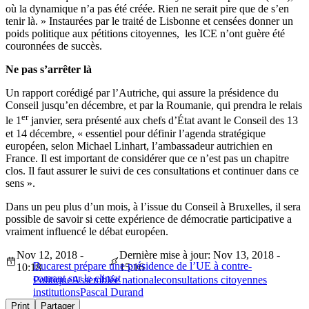
où la dynamique n’a pas été créée. Rien ne serait pire que de s’en
tenir là. » Instaurées par le traité de Lisbonne et censées donner un
poids politique aux pétitions citoyennes, les ICE n’ont guère été
couronnées de succès.
Ne pas s’arrêter là
Un rapport corédigé par l’Autriche, qui assure la présidence du
Conseil jusqu’en décembre, et par la Roumanie, qui prendra le relais
er
le 1
janvier, sera présenté aux chefs d’État avant le Conseil des 13
et 14 décembre, « essentiel pour définir l’agenda stratégique
européen, selon Michael Linhart, l’ambassadeur autrichien en
France. Il est important de considérer que ce n’est pas un chapitre
clos. Il faut assurer le suivi de ces consultations et continuer dans ce
sens ».
Dans un peu plus d’un mois, à l’issue du Conseil à Bruxelles, il sera
possible de savoir si cette expérience de démocratie participative a
vraiment influencé le débat européen.
Nov 12, 2018 -
Dernière mise à jour: Nov 13, 2018 -
Bucarest prépare une présidence de l’UE à contre-
10:18
15:16
courant sur le climat
Politique
Assemblée nationale
consultations citoyennes
institutions
Pascal Durand
Print
Partager