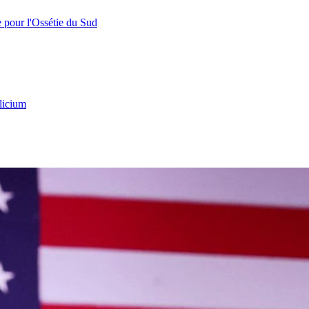
e pour l'Ossétie du Sud
licium