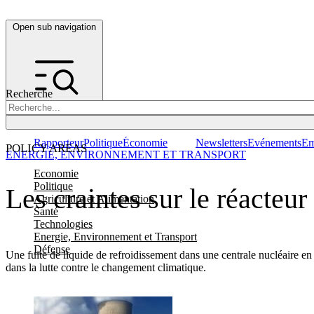
Open sub navigation
Recherche
Rapporteur
Politique
Économie
Newsletters
Evénements
Em
POLICY AREAS
ENERGIE, ENVIRONNEMENT ET TRANSPORT
Economie
Politique
Les craintes sur le réacteur
Agriculture et Alimentation
Santé
Technologies
Energie, Environnement et Transport
Défense
Une fuite de liquide de refroidissement dans une centrale nucléaire en S
dans la lutte contre le changement climatique.