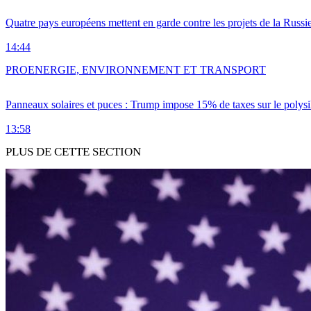
Quatre pays européens mettent en garde contre les projets de la Russi
14:44
PRO
ENERGIE, ENVIRONNEMENT ET TRANSPORT
Panneaux solaires et puces : Trump impose 15% de taxes sur le polysi
13:58
PLUS DE CETTE SECTION