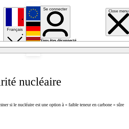
Se connecter
Close menu
English
Français
Deutsch
Vous êtes déconnecté.
Se connecter
Español
Lumières éteintes
rité nucléaire
iner si le nucléaire est une option à « faible teneur en carbone » sûre