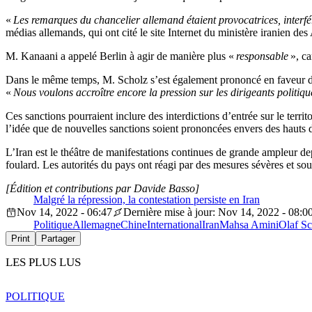
«
Les remarques du chancelier allemand étaient provocatrices, interfé
médias allemands, qui ont cité le site Internet du ministère iranien des 
M. Kanaani a appelé Berlin à agir de manière plus «
responsable
», ca
Dans le même temps, M. Scholz s’est également prononcé en faveur de s
«
Nous voulons accroître encore la pression sur les dirigeants politiqu
Ces sanctions pourraient inclure des interdictions d’entrée sur le terri
l’idée que de nouvelles sanctions soient prononcées envers des hauts d
L’Iran est le théâtre de manifestations continues de grande ampleur d
foulard. Les autorités du pays ont réagi par des mesures sévères et sou
[Édition et contributions par Davide Basso]
Malgré la répression, la contestation persiste en Iran
Nov 14, 2022 - 06:47
Dernière mise à jour: Nov 14, 2022 - 08:0
Politique
Allemagne
Chine
International
Iran
Mahsa Amini
Olaf Sc
Print
Partager
LES PLUS LUS
POLITIQUE