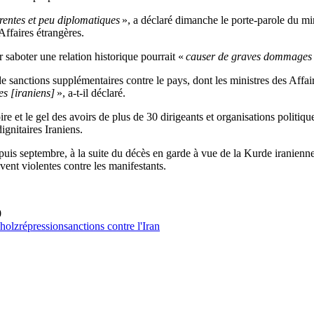
rentes et peu diplomatiques
», a déclaré dimanche le porte-parole du min
Affaires étrangères.
r saboter une relation historique pourrait «
causer de graves dommages
anctions supplémentaires contre le pays, dont les ministres des Affaire
es [iraniens]
», a-t-il déclaré.
toire et le gel des avoirs de plus de 30 dirigeants et organisations politi
ignitaires Iraniens.
epuis septembre, à la suite du décès en garde à vue de la Kurde iranien
vent violentes contre les manifestants.
0
holz
répression
sanctions contre l'Iran