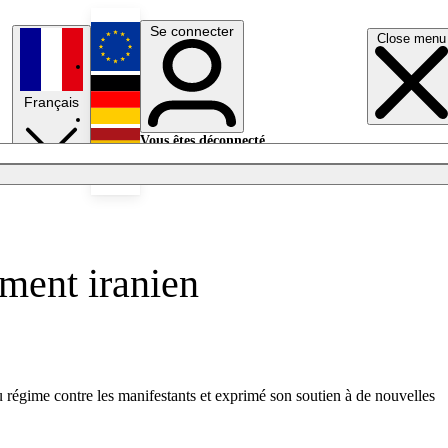
Se connecter
Close menu
English
Français
Deutsch
Vous êtes déconnecté.
Se connecter
Español
Lumières éteintes
ement iranien
 régime contre les manifestants et exprimé son soutien à de nouvelles