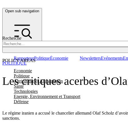
Open sub navigation
Recherche
Rapporteur
Politique
Économie
Newsletters
Evénements
Em
POLICY AREAS
POLITIQUE
Economie
Politique
Les critiques acerbes d’Ola
Agriculture et Alimentation
Santé
Technologies
Energie, Environnement et Transport
Défense
Le régime iranien a accusé le chancelier allemand Olaf Scholz d’avoir
sanctions.