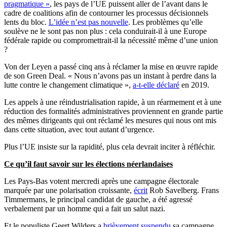
pragmatique »
, les pays de l’UE puissent aller de l’avant dans le
cadre de coalitions afin de contourner les processus décisionnels
lents du bloc.
L’idée n’est pas nouvelle
. Les problèmes qu’elle
soulève ne le sont pas non plus : cela conduirait-il à une Europe
fédérale rapide ou compromettrait-il la nécessité même d’une union
?
Von der Leyen a passé cinq ans à réclamer la mise en œuvre rapide
de son Green Deal. « Nous n’avons pas un instant à perdre dans la
lutte contre le changement climatique »,
a-t-elle déclaré
en 2019.
Les appels à une réindustrialisation rapide, à un réarmement et à une
réduction des formalités administratives proviennent en grande partie
des mêmes dirigeants qui ont réclamé les mesures qui nous ont mis
dans cette situation, avec tout autant d’urgence.
Plus l’UE insiste sur la rapidité, plus cela devrait inciter à réfléchir.
Ce qu’il faut savoir sur les élections néerlandaises
Les Pays-Bas votent mercredi après une campagne électorale
marquée par une polarisation croissante,
écrit
Rob Savelberg. Frans
Timmermans, le principal candidat de gauche, a été agressé
verbalement par un homme qui a fait un salut nazi.
Et le populiste Geert Wilders a
brièvement suspendu
sa campagne