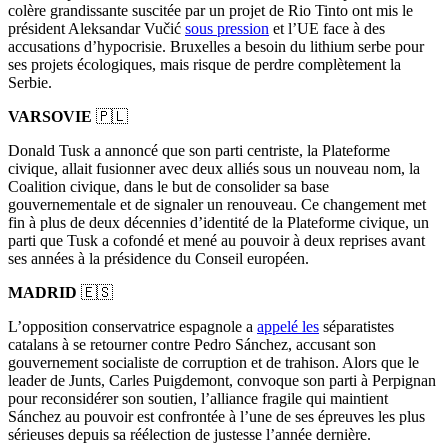
colère grandissante suscitée par un projet de Rio Tinto ont mis le
président Aleksandar Vučić
sous pression
et l’UE face à des
accusations d’hypocrisie. Bruxelles a besoin du lithium serbe pour
ses projets écologiques, mais risque de perdre complètement la
Serbie.
VARSOVIE
🇵🇱
Donald Tusk a annoncé que son parti centriste, la Plateforme
civique, allait fusionner avec deux alliés sous un nouveau nom, la
Coalition civique, dans le but de consolider sa base
gouvernementale et de signaler un renouveau. Ce changement met
fin à plus de deux décennies d’identité de la Plateforme civique, un
parti que Tusk a cofondé et mené au pouvoir à deux reprises avant
ses années à la présidence du Conseil européen.
MADRID
🇪🇸
L’opposition conservatrice espagnole a
appelé les
séparatistes
catalans à se retourner contre Pedro Sánchez, accusant son
gouvernement socialiste de corruption et de trahison. Alors que le
leader de Junts, Carles Puigdemont, convoque son parti à Perpignan
pour reconsidérer son soutien, l’alliance fragile qui maintient
Sánchez au pouvoir est confrontée à l’une de ses épreuves les plus
sérieuses depuis sa réélection de justesse l’année dernière.