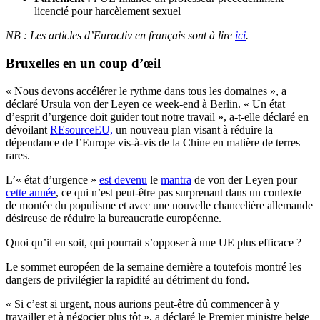
licencié pour harcèlement sexuel
NB : Les articles d’Euractiv en français sont à lire
ici
.
Bruxelles en un coup d’œil
« Nous devons accélérer le rythme dans tous les domaines », a
déclaré Ursula von der Leyen ce week-end à Berlin. « Un état
d’esprit d’urgence doit guider tout notre travail », a-t-elle déclaré en
dévoilant
REsourceEU,
un nouveau plan visant à réduire la
dépendance de l’Europe vis-à-vis de la Chine en matière de terres
rares.
L’« état d’urgence »
est devenu
le
mantra
de von der Leyen pour
cette année
, ce qui n’est peut-être pas surprenant dans un contexte
de montée du populisme et avec une nouvelle chancelière allemande
désireuse de réduire la bureaucratie européenne.
Quoi qu’il en soit, qui pourrait s’opposer à une UE plus efficace ?
Le sommet européen de la semaine dernière a toutefois montré les
dangers de privilégier la rapidité au détriment du fond.
« Si c’est si urgent, nous aurions peut-être dû commencer à y
travailler et à négocier plus tôt », a déclaré le Premier ministre belge