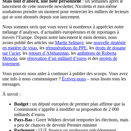
Mais tout d’abord, une note personnelle
: six semaines après le
lancement de cette nouvelle newsletter, Nicoletta et moi-même
souhaitons prendre un moment pour remercier les milliers de lecteurs
qui se sont abonnés depuis son lancement.
Nous sommes ravis que vous soyez si nombreux à apprécier notre
mélange d’analyses, d’actualités européennes et de reportages à
travers l’Europe. Depuis notre lancement le mois dernier, nous
avons publié des articles sur
Martin Selmayr
, une
nouvelle stratégie
en matière de visas
, les
rémunérations du PPE
, les
droits de douane
sur l’acier
, les
retours d’Afghanistan
, les
ambitions de Roberta
Metsola
, une
rénovation d’un milliard d’euros
et des
projets de
logement
.
Vous pouvez nous aider à continuer à publier des scoops. Vous avez
une info à nous communiquer ?
Écrivez-nous
– nous lisons tous les
messages.
À savoir :
Budget :
un député européen de premier plan affirme que la
Commission s’apprête à modifier sa proposition de 2 000
milliards d’euros
Pays-Bas :
Geert Wilders devrait remporter les élections, mais
a peu de chances de devenir Premier ministre
Parlement :
l’UE finance un professeur précédemment