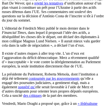
Bart De Wever, qui a
rejetté les tentatives
d’unification autour d’un
plan visant à constituer un prêt pour l’Ukraine à partir des actifs
russes détenus dans l’UE. Ses commentaires ont soulevé des
questions sur la décision d’António Costa de l’inscrire si tôt à l’ordre
du jour du sommet.
L’éditorial de Friedrich Merz publié le mois dernier dans le
Financial Times
, dans lequel il proposait l’idée des actifs, a
déséquilibré les choses dès le départ, ont déclaré des diplomates à
mon collègue Magnus Lund Nielsen. « Il aurait mieux valu garder
cela dans la salle de négociation », a déclaré l’un d’eux.
Il existe d’autres risques à aller trop vite. L’un d’eux est
l’aggravation du déficit démocratique. Merz a récemment qualifié
d’« inacceptable » le vote contre la déréglementation au Parlement
européen, la seule institution directement élue de l’UE.
La présidente du Parlement, Roberta Metsola, dont l’institution a
déjà été tellement
contournée par les gouvernements
qu’elle a
engagé des poursuites judiciaires, a gentiment réagi, mais a
également
suggéré qu’
elle serait favorable à l’aide de Merz et
d’autres dirigeants pour orienter leurs propres députés européens.
Cela a suscité
des critiques
de la part des membres.
Vendredi, Mario Draghi a proposé que, grâce à un
« fédéralisme