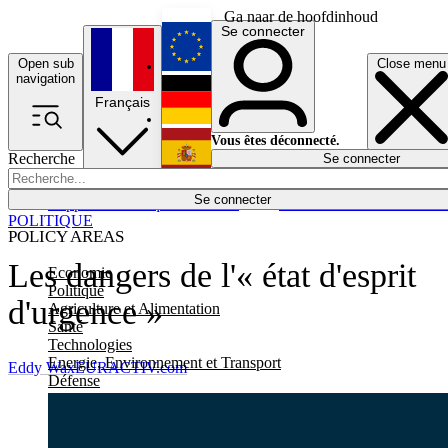
Ga naar de hoofdinhoud
Se connecter
Open sub
Close menu
English
navigation
Français
Deutsch
Vous êtes déconnecté.
Recherche
Se connecter
Español
Lumières éteintes
Se connecter
Rapporteur
Politique
Économie
Newsletters
Evénements
Em
POLITIQUE
POLICY AREAS
Les dangers de l'« état d'esprit
Economie
Politique
d'urgence »
Agriculture et Alimentation
Santé
Technologies
Energie, Environnement et Transport
Eddy Wax
EURACTIV.com
Défense