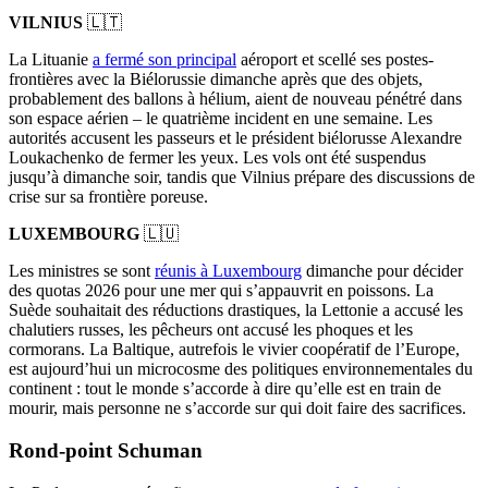
VILNIUS
🇱🇹
La Lituanie
a fermé son principal
aéroport et scellé ses postes-
frontières avec la Biélorussie dimanche après que des objets,
probablement des ballons à hélium, aient de nouveau pénétré dans
son espace aérien – le quatrième incident en une semaine. Les
autorités accusent les passeurs et le président biélorusse Alexandre
Loukachenko de fermer les yeux. Les vols ont été suspendus
jusqu’à dimanche soir, tandis que Vilnius prépare des discussions de
crise sur sa frontière poreuse.
LUXEMBOURG
🇱🇺
Les ministres se sont
réunis à Luxembourg
dimanche pour décider
des quotas 2026 pour une mer qui s’appauvrit en poissons. La
Suède souhaitait des réductions drastiques, la Lettonie a accusé les
chalutiers russes, les pêcheurs ont accusé les phoques et les
cormorans. La Baltique, autrefois le vivier coopératif de l’Europe,
est aujourd’hui un microcosme des politiques environnementales du
continent : tout le monde s’accorde à dire qu’elle est en train de
mourir, mais personne ne s’accorde sur qui doit faire des sacrifices.
Rond-point Schuman