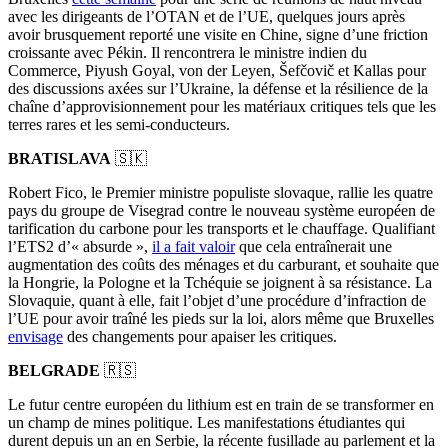
avec les dirigeants de l’OTAN et de l’UE, quelques jours après
avoir brusquement reporté une visite en Chine, signe d’une friction
croissante avec Pékin. Il rencontrera le ministre indien du
Commerce, Piyush Goyal, von der Leyen, Šefčovič et Kallas pour
des discussions axées sur l’Ukraine, la défense et la résilience de la
chaîne d’approvisionnement pour les matériaux critiques tels que les
terres rares et les semi-conducteurs.
BRATISLAVA
🇸🇰
Robert Fico, le Premier ministre populiste slovaque, rallie les quatre
pays du groupe de Visegrad contre le nouveau système européen de
tarification du carbone pour les transports et le chauffage. Qualifiant
l’ETS2 d’« absurde »,
il a fait valoir
que cela entraînerait une
augmentation des coûts des ménages et du carburant, et souhaite que
la Hongrie, la Pologne et la Tchéquie se joignent à sa résistance. La
Slovaquie, quant à elle, fait l’objet d’une procédure d’infraction de
l’UE pour avoir traîné les pieds sur la loi, alors même que Bruxelles
envisage
des changements pour apaiser les critiques.
BELGRADE
🇷🇸
Le futur centre européen du lithium est en train de se transformer en
un champ de mines politique. Les manifestations étudiantes qui
durent depuis un an en Serbie, la récente fusillade au parlement et la