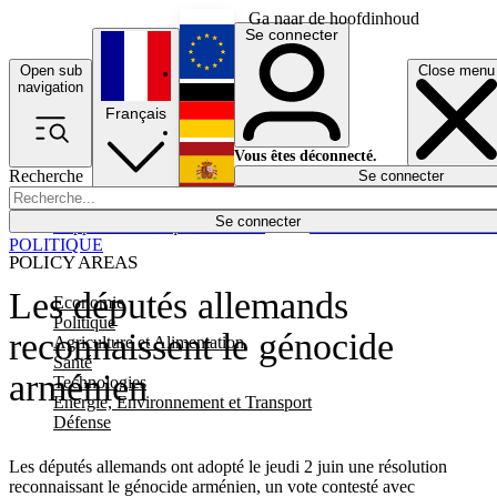
Ga naar de hoofdinhoud
Se connecter
Open sub
Close menu
English
navigation
Français
Deutsch
Vous êtes déconnecté.
Recherche
Se connecter
Español
Lumières éteintes
Se connecter
Rapporteur
Politique
Économie
Newsletters
Evénements
Em
POLITIQUE
POLICY AREAS
Les députés allemands
Economie
Politique
reconnaissent le génocide
Agriculture et Alimentation
Santé
arménien
Technologies
Energie, Environnement et Transport
Défense
Les députés allemands ont adopté le jeudi 2 juin une résolution
reconnaissant le génocide arménien, un vote contesté avec