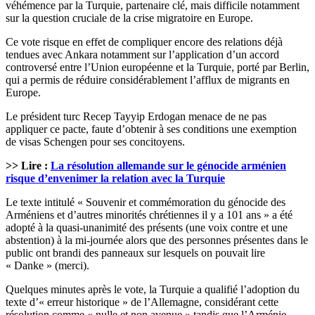
véhémence par la Turquie, partenaire clé, mais difficile notamment
sur la question cruciale de la crise migratoire en Europe.
Ce vote risque en effet de compliquer encore des relations déjà
tendues avec Ankara notamment sur l’application d’un accord
controversé entre l’Union européenne et la Turquie, porté par Berlin,
qui a permis de réduire considérablement l’afflux de migrants en
Europe.
Le président turc Recep Tayyip Erdogan menace de ne pas
appliquer ce pacte, faute d’obtenir à ses conditions une exemption
de visas Schengen pour ses concitoyens.
>> Lire :
La résolution allemande sur le génocide arménien
risque d’envenimer la relation avec la Turquie
Le texte intitulé « Souvenir et commémoration du génocide des
Arméniens et d’autres minorités chrétiennes il y a 101 ans » a été
adopté à la quasi-unanimité des présents (une voix contre et une
abstention) à la mi-journée alors que des personnes présentes dans le
public ont brandi des panneaux sur lesquels on pouvait lire
« Danke » (merci).
Quelques minutes après le vote, la Turquie a qualifié l’adoption du
texte d’« erreur historique » de l’Allemagne, considérant cette
résolution comme « nulle et non avenue » tandis que l’Arménie