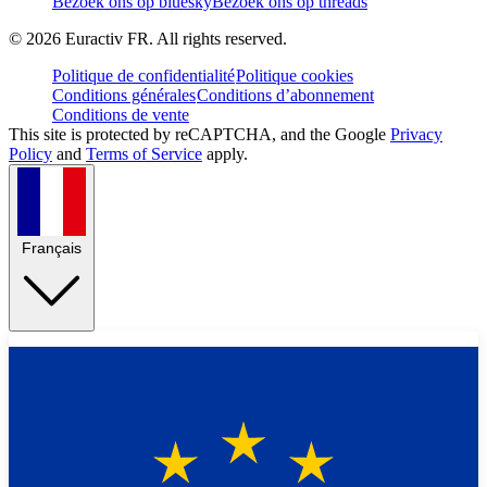
Bezoek ons op bluesky
Bezoek ons op threads
©
2026
Euractiv FR. All rights reserved.
Politique de confidentialité
Politique cookies
Conditions générales
Conditions d’abonnement
Conditions de vente
This site is protected by reCAPTCHA, and the Google
Privacy
Policy
and
Terms of Service
apply.
Français