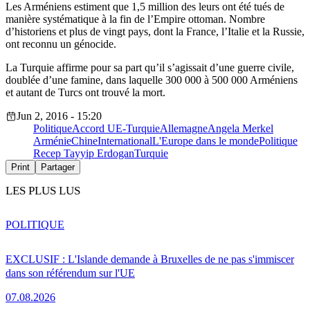
Les Arméniens estiment que 1,5 million des leurs ont été tués de
manière systématique à la fin de l’Empire ottoman. Nombre
d’historiens et plus de vingt pays, dont la France, l’Italie et la Russie,
ont reconnu un génocide.
La Turquie affirme pour sa part qu’il s’agissait d’une guerre civile,
doublée d’une famine, dans laquelle 300 000 à 500 000 Arméniens
et autant de Turcs ont trouvé la mort.
Jun 2, 2016 - 15:20
Politique
Accord UE-Turquie
Allemagne
Angela Merkel
Arménie
Chine
International
L'Europe dans le monde
Politique
Recep Tayyip Erdogan
Turquie
Print
Partager
LES PLUS LUS
POLITIQUE
EXCLUSIF : L'Islande demande à Bruxelles de ne pas s'immiscer
dans son référendum sur l'UE
07.08.2026