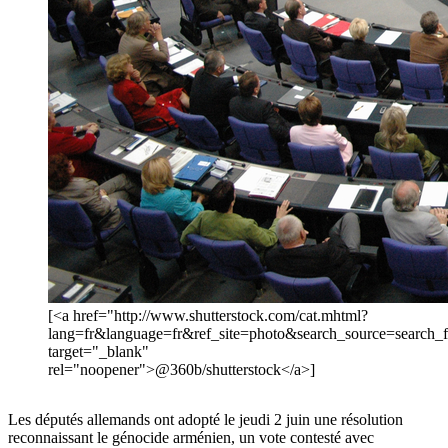
[<a href="http://www.shutterstock.com/cat.mhtml?
lang=fr&language=fr&ref_site=photo&search_source=searc
target="_blank"
rel="noopener">@360b/shutterstock</a>]
Les députés allemands ont adopté le jeudi 2 juin une résolution
reconnaissant le génocide arménien, un vote contesté avec