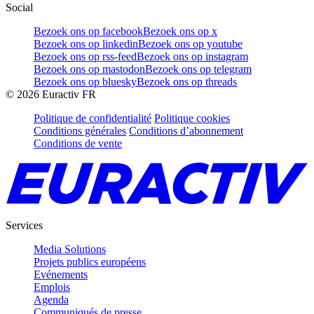
Social
Bezoek ons op facebook
Bezoek ons op x
Bezoek ons op linkedin
Bezoek ons op youtube
Bezoek ons op rss-feed
Bezoek ons op instagram
Bezoek ons op mastodon
Bezoek ons op telegram
Bezoek ons op bluesky
Bezoek ons op threads
©
2026
Euractiv FR
Politique de confidentialité
Politique cookies
Conditions générales
Conditions d’abonnement
Conditions de vente
Services
Media Solutions
Projets publics européens
Evénements
Emplois
Agenda
Communiqués de presse