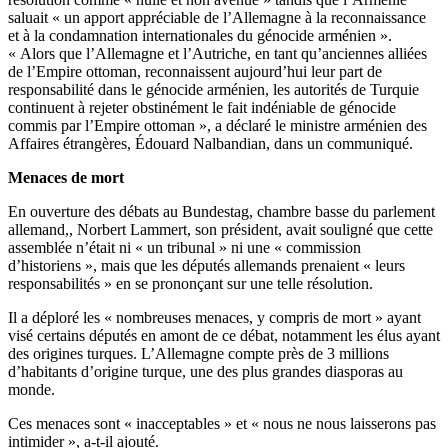
saluait « un apport appréciable de l’Allemagne à la reconnaissance
et à la condamnation internationales du génocide arménien ».
« Alors que l’Allemagne et l’Autriche, en tant qu’anciennes alliées
de l’Empire ottoman, reconnaissent aujourd’hui leur part de
responsabilité dans le génocide arménien, les autorités de Turquie
continuent à rejeter obstinément le fait indéniable de génocide
commis par l’Empire ottoman », a déclaré le ministre arménien des
Affaires étrangères, Édouard Nalbandian, dans un communiqué.
Menaces de mort
En ouverture des débats au Bundestag, chambre basse du parlement
allemand,, Norbert Lammert, son président, avait souligné que cette
assemblée n’était ni « un tribunal » ni une « commission
d’historiens », mais que les députés allemands prenaient « leurs
responsabilités » en se prononçant sur une telle résolution.
Il a déploré les « nombreuses menaces, y compris de mort » ayant
visé certains députés en amont de ce débat, notamment les élus ayant
des origines turques. L’Allemagne compte près de 3 millions
d’habitants d’origine turque, une des plus grandes diasporas au
monde.
Ces menaces sont « inacceptables » et « nous ne nous laisserons pas
intimider », a-t-il ajouté.