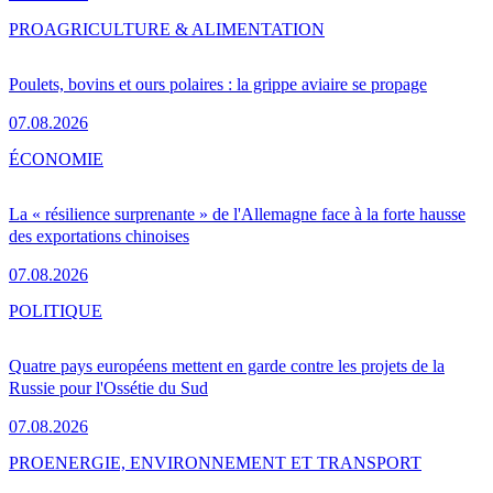
PRO
AGRICULTURE & ALIMENTATION
Poulets, bovins et ours polaires : la grippe aviaire se propage
07.08.2026
ÉCONOMIE
La « résilience surprenante » de l'Allemagne face à la forte hausse
des exportations chinoises
07.08.2026
POLITIQUE
Quatre pays européens mettent en garde contre les projets de la
Russie pour l'Ossétie du Sud
07.08.2026
PRO
ENERGIE, ENVIRONNEMENT ET TRANSPORT