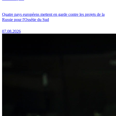
Quatre pays européens mettent en garde contre les projets de la
Russie pour l'Ossétie du Sud
07.08.2026