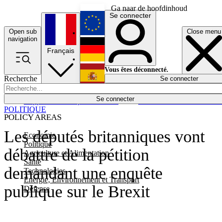
Ga naar de hoofdinhoud
Se connecter
Open sub
Close menu
English
navigation
Français
Deutsch
Vous êtes déconnecté.
Recherche
Se connecter
Español
Lumières éteintes
Se connecter
Rapporteur
Politique
Économie
Newsletters
Evénements
Em
POLITIQUE
POLICY AREAS
Les députés britanniques vont
Economie
Politique
débattre de la pétition
Agriculture et Alimentation
Santé
demandant une enquête
Technologies
Energie, Environnement et Transport
publique sur le Brexit
Défense