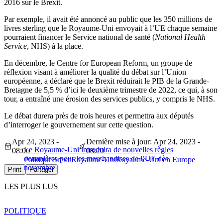
2016 sur le Brexit.
Par exemple, il avait été annoncé au public que les 350 millions de
livres sterling que le Royaume-Uni envoyait à l’UE chaque semaine
pourraient financer le Service national de santé (
National Health
Service
, NHS) à la place.
En décembre, le Centre for European Reform, un groupe de
réflexion visant à améliorer la qualité du débat sur l’Union
européenne, a déclaré que le Brexit réduirait le PIB de la Grande-
Bretagne de 5,5 % d’ici le deuxième trimestre de 2022, ce qui, à son
tour, a entraîné une érosion des services publics, y compris le NHS.
Le débat durera près de trois heures et permettra aux députés
d’interroger le gouvernement sur cette question.
Apr 24, 2023 -
Dernière mise à jour: Apr 24, 2023 -
Le Royaume-Uni introduira de nouvelles règles
08:06
08:20
douanières pour les marchandises de l’UE dès
Politique
Brexit
Royaume-Uni
Royaume-Uni en Europe
novembre
Print
Partager
LES PLUS LUS
POLITIQUE