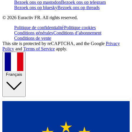
Bezoek ons op mastodon
Bezoek ons op telegram
Bezoek ons op bluesky
Bezoek ons op threads
©
2026
Euractiv FR. All rights reserved.
Politique de confidentialité
Politique cookies
Conditions générales
Conditions d’abonnement
Conditions de vente
This site is protected by reCAPTCHA, and the Google
Privacy
Policy
and
Terms of Service
apply.
Français