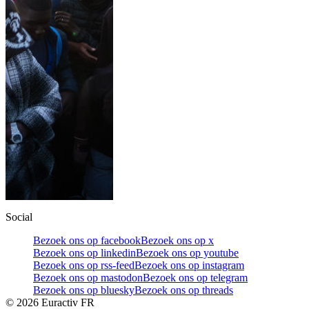
Social
Bezoek ons op facebook
Bezoek ons op x
Bezoek ons op linkedin
Bezoek ons op youtube
Bezoek ons op rss-feed
Bezoek ons op instagram
Bezoek ons op mastodon
Bezoek ons op telegram
Bezoek ons op bluesky
Bezoek ons op threads
©
2026
Euractiv FR