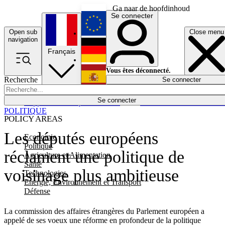
Ga naar de hoofdinhoud
Se connecter
Open sub
Close menu
English
navigation
Français
Deutsch
Vous êtes déconnecté.
Recherche
Se connecter
Español
Lumières éteintes
Se connecter
Rapporteur
Politique
Économie
Newsletters
Evénements
Em
POLITIQUE
POLICY AREAS
Les députés européens
Economie
Politique
réclament une politique de
Agriculture et Alimentation
Santé
voisinage plus ambitieuse
Technologies
Energie, Environnement et Transport
Défense
La commission des affaires étrangères du Parlement européen a
appelé de ses voeux une réforme en profondeur de la politique