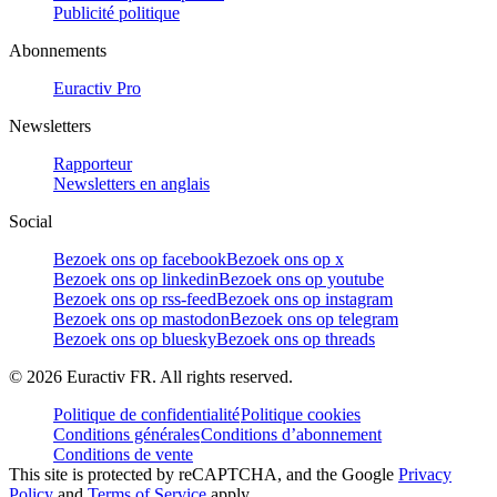
Publicité politique
Abonnements
Euractiv Pro
Newsletters
Rapporteur
Newsletters en anglais
Social
Bezoek ons op facebook
Bezoek ons op x
Bezoek ons op linkedin
Bezoek ons op youtube
Bezoek ons op rss-feed
Bezoek ons op instagram
Bezoek ons op mastodon
Bezoek ons op telegram
Bezoek ons op bluesky
Bezoek ons op threads
©
2026
Euractiv FR. All rights reserved.
Politique de confidentialité
Politique cookies
Conditions générales
Conditions d’abonnement
Conditions de vente
This site is protected by reCAPTCHA, and the Google
Privacy
Policy
and
Terms of Service
apply.