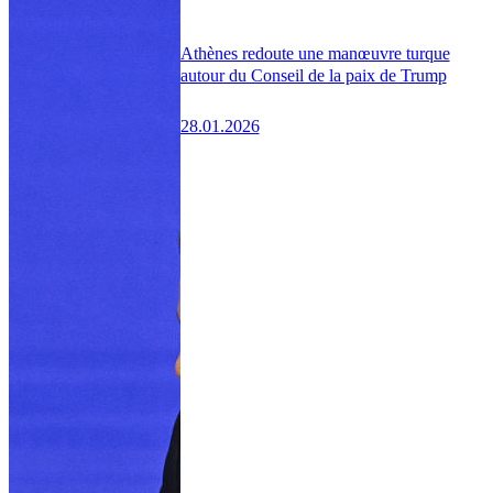
Athènes redoute une manœuvre turque
autour du Conseil de la paix de Trump
28.01.2026