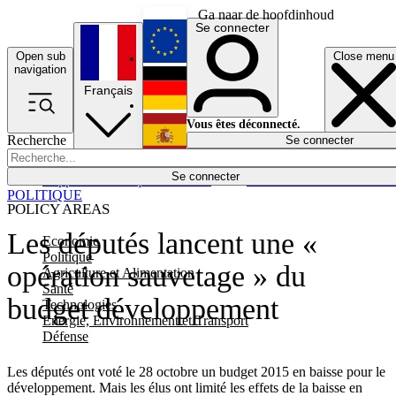
Ga naar de hoofdinhoud
Se connecter
Open sub
Close menu
English
navigation
Français
Deutsch
Vous êtes déconnecté.
Recherche
Se connecter
Español
Lumières éteintes
Se connecter
Rapporteur
Politique
Économie
Newsletters
Evénements
Em
POLITIQUE
POLICY AREAS
Les députés lancent une «
Economie
Politique
opération sauvetage » du
Agriculture et Alimentation
Santé
budget développement
Technologies
Energie, Environnement et Transport
Défense
Les députés ont voté le 28 octobre un budget 2015 en baisse pour le
développement. Mais les élus ont limité les effets de la baisse en