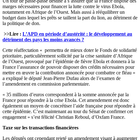
Un tour de passe-passe destiné à s’assurer que la France dispose des
marges nécessaires pour financer la lutte contre le virus Ebola,
notamment en Afrique de l’Ouest. Mais aussi à rééquilibrer un
budget dans lequel les prêts se taillent la part du lion, au détriment de
la politique de don.
>>Lire :
L’APD en période d’austérité : le développement au
détriment des pays les moins avancés ?
Cette réaffectation « permettra de mieux doter le Fonds de solidarité
prioritaire, particulièrement sollicité par la crise sanitaire d’Afrique
de l’Ouest, provoqué par l’épidémie de fièvre Ebola et donnera à la
France l’assurance de pouvoir disposer des crédits nécessaires pour
mettre en œuvre la contribution annoncée pour combattre ce fléau »
a expliqué le député Jean-Pierre Dufau alors de l’examen de
l’amendement en commission parlementaire.
« 35 millions d’euros correspondent à la somme annoncée par la
France pour répondre à la crise Ebola. Cet amendement est donc
également un moyen de concrétiser l’aide française pour répondre à
cette épidémie. C’est maintenant au tour du Sénat de confirmer cet
engagement » s’est félicité Christian Reboul, d’Oxfam France.
Taxe sur les transactions financières
Les députés ont cependant rejeté un amendement visant à augmenter