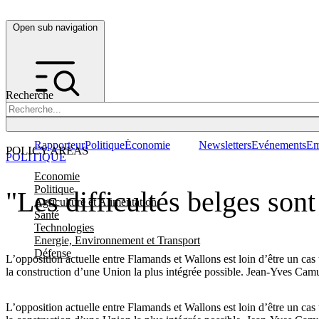
Open sub navigation
Recherche
Rapporteur
Politique
Économie
Newsletters
Evénements
Em
POLICY AREAS
POLITIQUE
Economie
Politique
"Les difficultés belges son
Agriculture et Alimentation
Santé
Technologies
Energie, Environnement et Transport
Défense
L’opposition actuelle entre Flamands et Wallons est loin d’être un c
la construction d’une Union la plus intégrée possible. Jean-Yves Camus
L’opposition actuelle entre Flamands et Wallons est loin d’être un c