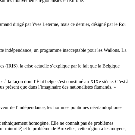
t sur les mouvements régionalistes en Europe.
flamand dirigé par Yves Leterme, mais ce dernier, désigné par le Roi
ette indépendance, un programme inacceptable pour les Wallons. La
s (IRIS), la crise actuelle s’explique par le fait que la Belgique
 à la façon dont l’État belge s’est constitué au XIXe siècle. C’est à
us présent que dans l’imaginaire des nationalistes flamands. »
 faveur de l’indépendance, les hommes politiques néerlandophones
 et ethniquement homogène. Elle ne connaît pas de problèmes
ur minorité) et le problème de Bruxelles, cette région a les moyens,