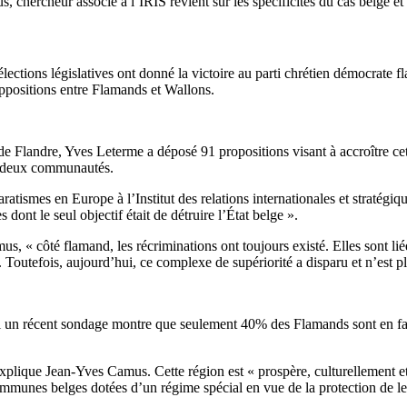
, chercheur associé à l’IRIS revient sur les spécificités du cas belge e
lections législatives ont donné la victoire au parti chrétien démocrate 
oppositions entre Flamands et Wallons.
de Flandre, Yves Leterme a déposé 91 propositions visant à accroître c
es deux communautés.
atismes en Europe à l’Institut des relations internationales et stratégique
ont le seul objectif était de détruire l’État belge ».
 « côté flamand, les récriminations ont toujours existé. Elles sont liées
Toutefois, aujourd’hui, ce complexe de supériorité a disparu et n’est pl
e. Si un récent sondage montre que seulement 40% des Flamands sont en
 explique Jean-Yves Camus. Cette région est « prospère, culturellement
 communes belges dotées d’un régime spécial en vue de la protection de le