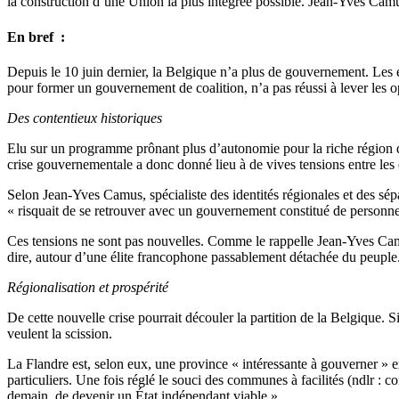
la construction d’une Union la plus intégrée possible. Jean-Yves Camus
En bref :
Depuis le 10 juin dernier, la Belgique n’a plus de gouvernement. Les é
pour former un gouvernement de coalition, n’a pas réussi à lever les 
Des contentieux historiques
Elu sur un programme prônant plus d’autonomie pour la riche région 
crise gouvernementale a donc donné lieu à de vives tensions entre l
Selon Jean-Yves Camus, spécialiste des identités régionales et des sépar
« risquait de se retrouver avec un gouvernement constitué de personnes d
Ces tensions ne sont pas nouvelles. Comme le rappelle Jean-Yves Camus,
dire, autour d’une élite francophone passablement détachée du peuple. 
Régionalisation et prospérité
De cette nouvelle crise pourrait découler la partition de la Belgiqu
veulent la scission.
La Flandre est, selon eux, une province « intéressante à gouverner »
particuliers. Une fois réglé le souci des communes à facilités (ndlr :
demain, de devenir un État indépendant viable ».