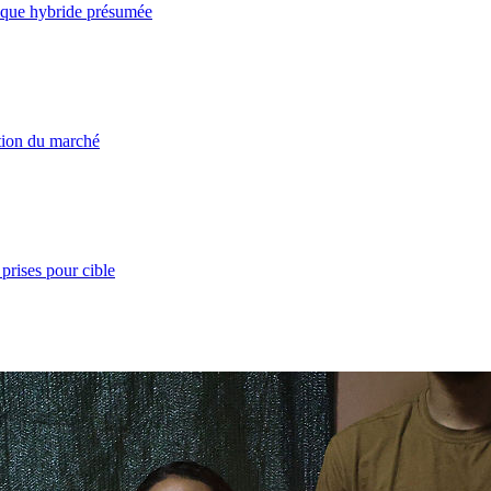
taque hybride présumée
ation du marché
prises pour cible