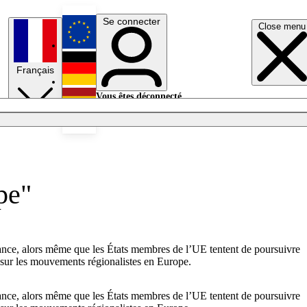
Se connecter
Close menu
English
Français
Deutsch
Vous êtes déconnecté.
Se connecter
Español
Lumières éteintes
pe"
ance, alors même que les États membres de l’UE tentent de poursuivre
t sur les mouvements régionalistes en Europe.
ance, alors même que les États membres de l’UE tentent de poursuivre