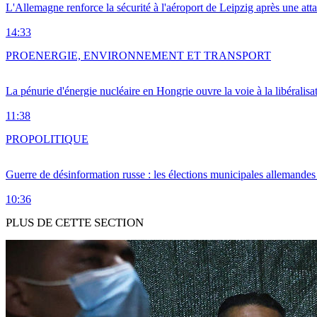
L'Allemagne renforce la sécurité à l'aéroport de Leipzig après une at
14:33
PRO
ENERGIE, ENVIRONNEMENT ET TRANSPORT
La pénurie d'énergie nucléaire en Hongrie ouvre la voie à la libéralis
11:38
PRO
POLITIQUE
Guerre de désinformation russe : les élections municipales allemandes 
10:36
PLUS DE CETTE SECTION