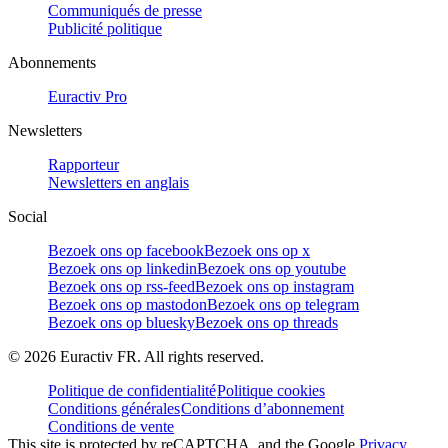
Communiqués de presse
Publicité politique
Abonnements
Euractiv Pro
Newsletters
Rapporteur
Newsletters en anglais
Social
Bezoek ons op facebook
Bezoek ons op x
Bezoek ons op linkedin
Bezoek ons op youtube
Bezoek ons op rss-feed
Bezoek ons op instagram
Bezoek ons op mastodon
Bezoek ons op telegram
Bezoek ons op bluesky
Bezoek ons op threads
©
2026
Euractiv FR. All rights reserved.
Politique de confidentialité
Politique cookies
Conditions générales
Conditions d’abonnement
Conditions de vente
This site is protected by reCAPTCHA, and the Google
Privacy