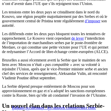
n’ont d’avenir dans l’UE que s’ils rejoignent tous l’Union.
Les tensions entre les deux pays se cristallisent dans le nord du
Kosovo, une région peuplée majoritairement par des Serbes et où le
gouvernement central de Pristina tente régulièrement
d’imposer
son
autorité.
Les différends entre les deux pays bloquent toutes les tentatives de
rapprochement. Le Kosovo vient cependant
de lever
l’interdiction
de l’importation de marchandises serbes par le poste-frontière de
Merdare, ce qui constitue une petite victoire pour l’UE et qui permet
de redynamiser l’Accord de libre-échange centre-européen (ALCE).
Bruxelles a aussi récemment averti la Serbie que le maintien de ses
liens avec Moscou n’était
«
pas compatible »
avec sa volonté à
rejoindre l’Union, après que le vice-Premier ministre serbe et ancien
chef des services de renseignement, Aleksandar Vulin, ait rencontré
Vladimir Poutine début septembre.
La Serbie dépend presque entièrement de Moscou pour son
approvisionnement en gaz et n’a adopté les sanctions européennes
contre la Russie, bien qu’elle ait condamné l’invasion de l’Ukraine.
Un nouvel élan dans les relations Serbie-
Balkans occidentaux : les rapports commerciaux entre