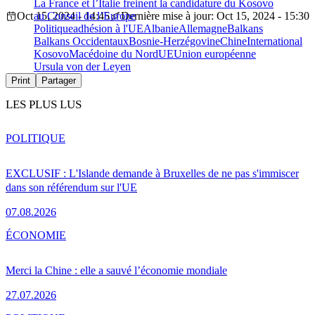
La France et l’Italie freinent la candidature du Kosovo
Oct 15, 2024 - 14:45
au Conseil de l’Europe
Dernière mise à jour: Oct 15, 2024 - 15:30
Politique
adhésion à l'UE
Albanie
Allemagne
Balkans
Balkans Occidentaux
Bosnie-Herzégovine
Chine
International
Kosovo
Macédoine du Nord
UE
Union européenne
Ursula von der Leyen
Print
Partager
LES PLUS LUS
POLITIQUE
EXCLUSIF : L'Islande demande à Bruxelles de ne pas s'immiscer
dans son référendum sur l'UE
07.08.2026
ÉCONOMIE
Merci la Chine : elle a sauvé l’économie mondiale
27.07.2026