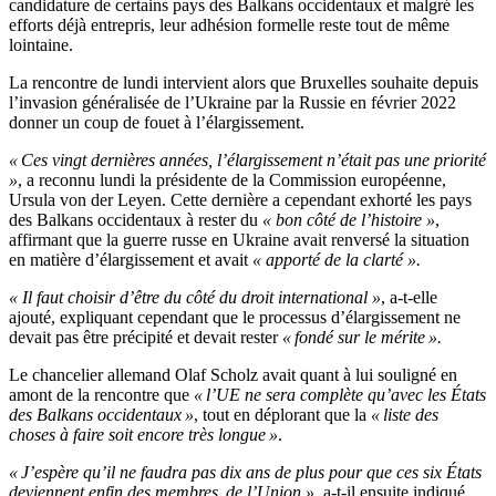
candidature de certains pays des Balkans occidentaux et malgré les
efforts déjà entrepris, leur adhésion formelle reste tout de même
lointaine.
La rencontre de lundi intervient alors que Bruxelles souhaite depuis
l’invasion généralisée de l’Ukraine par la Russie en février 2022
donner un coup de fouet à l’élargissement.
« Ces vingt dernières années, l’élargissement n’était pas une priorité
»
, a reconnu lundi la présidente de la Commission européenne,
Ursula von der Leyen. Cette dernière a cependant exhorté les pays
des Balkans occidentaux à rester du
«
bon côté de l’histoire »
,
affirmant que la guerre russe en Ukraine avait renversé la situation
en matière d’élargissement et avait
«
apporté de la clarté ».
« Il faut choisir d’être du côté du droit international »
, a-t-elle
ajouté, expliquant cependant que le processus d’élargissement ne
devait pas être précipité et devait rester
« fondé sur le mérite ».
Le chancelier allemand Olaf Scholz avait quant à lui souligné en
amont de la rencontre que
« l’UE ne sera complète qu’avec les États
des Balkans occidentaux »
, tout en déplorant que la
« liste des
choses à faire soit encore très longue »
.
« J’espère qu’il ne faudra pas dix ans de plus pour que ces six États
deviennent enfin des membres de l’Union »
, a-t-il ensuite indiqué,