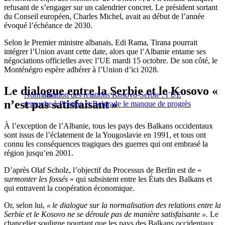
refusant de s’engager sur un calendrier concret. Le président sortant
du Conseil européen, Charles Michel, avait au début de l’année
évoqué l’échéance de 2030.
Selon le Premier ministre albanais, Edi Rama, Tirana pourrait
intégrer l’Union avant cette date, alors que l’Albanie entame ses
négociations officielles avec l’UE mardi 15 octobre. De son côté, le
Monténégro espère adhérer à l’Union d’ici 2028.
Le dialogue entre la Serbie et le Kosovo «
Normalisation des relations Kosovo-Serbie : l’UE
n’est pas satisfaisant »
reproche à Pristina et Belgrade le manque de progrès
À l’exception de l’Albanie, tous les pays des Balkans occidentaux
sont issus de l’éclatement de la Yougoslavie en 1991, et tous ont
connu les conséquences tragiques des guerres qui ont embrasé la
région jusqu’en 2001.
D’après Olaf Scholz, l’objectif du Processus de Berlin est de «
surmonter les fossés
» qui subsistent entre les États des Balkans et
qui entravent la coopération économique.
Or, selon lui,
« le dialogue sur la normalisation des relations entre la
Serbie et le Kosovo ne se déroule pas de manière satisfaisante ».
Le
chancelier souligne pourtant que les pays des Balkans occidentaux