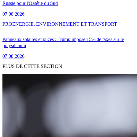
Russie pour l'Ossétie du Sud
07.08.2026
PRO
ENERGIE, ENVIRONNEMENT ET TRANSPORT
Panneaux solaires et puces : Trump impose 15% de taxes sur le
polysilicium
07.08.2026
PLUS DE CETTE SECTION