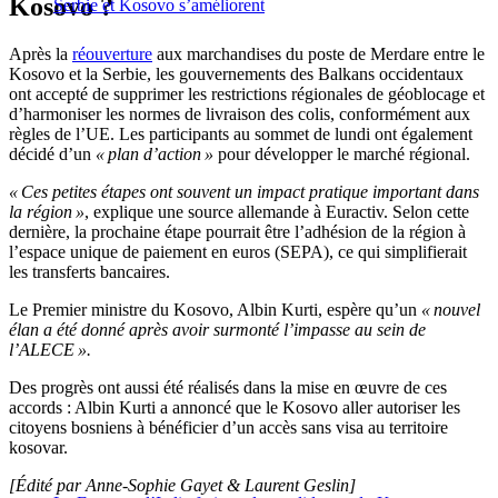
Kosovo ?
Serbie et Kosovo s’améliorent
Après la
réouverture
aux marchandises du poste de Merdare entre le
Kosovo et la Serbie, les gouvernements des Balkans occidentaux
ont accepté de supprimer les restrictions régionales de géoblocage et
d’harmoniser les normes de livraison des colis, conformément aux
règles de l’UE. Les participants au sommet de lundi ont également
décidé d’un
« plan d’action »
pour développer le marché régional.
« Ces petites étapes ont souvent un impact pratique important dans
la région »
, explique une source allemande à Euractiv. Selon cette
dernière, la prochaine étape pourrait être l’adhésion de la région à
l’espace unique de paiement en euros (SEPA), ce qui simplifierait
les transferts bancaires.
Le Premier ministre du Kosovo, Albin Kurti, espère qu’un
« nouvel
élan a été donné après avoir surmonté l’impasse au sein de
l’ALECE ».
Des progrès ont aussi été réalisés dans la mise en œuvre de ces
accords : Albin Kurti a annoncé que le Kosovo aller autoriser les
citoyens bosniens à bénéficier d’un accès sans visa au territoire
kosovar.
[Édité par Anne-Sophie Gayet & Laurent Geslin]