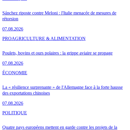
Sánchez riposte contre Meloni : l'Italie menacée de mesures de
rétorsion
07.08.2026
PRO
AGRICULTURE & ALIMENTATION
Poulets, bovins et ours polaires : la grippe aviaire se propage
07.08.2026
ÉCONOMIE
La « résilience surprenante » de l'Allemagne face à la forte hausse
des exportations chinoises
07.08.2026
POLITIQUE
Quatre pays européens mettent en garde contre les projets de la