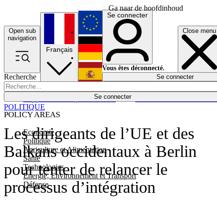
Ga naar de hoofdinhoud
Se connecter
Open sub
Close menu
English
navigation
Français
Deutsch
Vous êtes déconnecté.
Recherche
Se connecter
Español
Lumières éteintes
Se connecter
Rapporteur
Politique
Économie
Newsletters
Evénements
Em
POLITIQUE
POLICY AREAS
Les dirigeants de l’UE et des
Economie
Politique
Balkans occidentaux à Berlin
Agriculture et Alimentation
Santé
pour tenter de relancer le
Technologies
Energie, Environnement et Transport
processus d’intégration
Défense