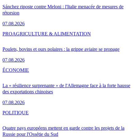
Sánchez riposte contre Meloni : l'Italie menacée de mesures de
rétorsion
07.08.2026
PRO
AGRICULTURE & ALIMENTATION
Poulets, bovins et ours polaires : la grippe aviaire se propage
07.08.2026
ÉCONOMIE
La « résilience surprenante » de l'Allemagne face à la forte hausse
des exportations chinoises
07.08.2026
POLITIQUE
Quatre pays européens mettent en garde contre les projets de la
Russie pour l'Ossétie du Sud