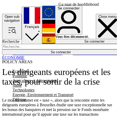
Ga naar de hoofdinhoud
Se connecter
Open sub
Close menu
English
navigation
Français
Deutsch
Vous êtes déconnecté.
Recherche
Se connecter
Español
Lumières éteintes
Se connecter
Rapporteur
Politique
Économie
Newsletters
Evénements
Em
ÉCONOMIE
POLICY AREAS
Les dirigeants européens et les
Economie
Politique
taxes, pour sortir de la crise
Agriculture et Alimentation
Santé
Technologies
Energie, Environnement et Transport
Défense
Le mot du sommet est « taxe », alors que la rencontre entre les
dirigeants européens à Bruxelles étudie une taxe exceptionnelle sur
les bonus des banquiers et met la pression sur le Fonds monétaire
international pour qu’il appuie une taxe sur les transactions