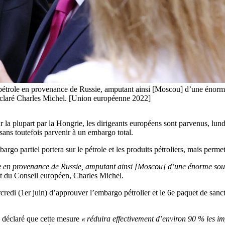
 pétrole en provenance de Russie, amputant ainsi [Moscou] d’une énorm
 déclaré Charles Michel. [Union européenne 2022]
la plupart par la Hongrie, les dirigeants européens sont parvenus, lundi
 sans toutefois parvenir à un embargo total.
go partiel portera sur le pétrole et les produits pétroliers, mais perme
le en provenance de Russie, amputant ainsi [Moscou] d’une énorme so
t du Conseil européen, Charles Michel.
edi (1er juin) d’approuver l’embargo pétrolier et le 6e paquet de sanct
 déclaré que cette mesure
« réduira effectivement d’environ 90 % les imp