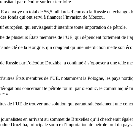
nsitant par oléoduc sur leur territoire.
E a envoyé un total de 56,5 milliards d’euros à la Russie en échange de 
 des fonds qui ont servi à financer l’invasion de Moscou.
if européen, qui envisageait d’interdire toute importation de pétrole.
uche de plusieurs États membres de l’UE, qui dépendent fortement de l’a
ande clé de la Hongrie, qui craignait qu’une interdiction mette son éco
de Russie par l’oléoduc Druzhba, a continué à s’opposer à une telle me
 d’autres États membres de l’UE, notamment la Pologne, les pays nordique
 dérogations concernant le pétrole fourni par oléoduc, le communiqué f
duc »
.
stres de l’UE de trouver une solution qui garantirait également une conc
journalistes en arrivant au sommet de Bruxelles qu’il chercherait égalem
oléoduc Druzhba, principale source d’importation de pétrole brut du pays.