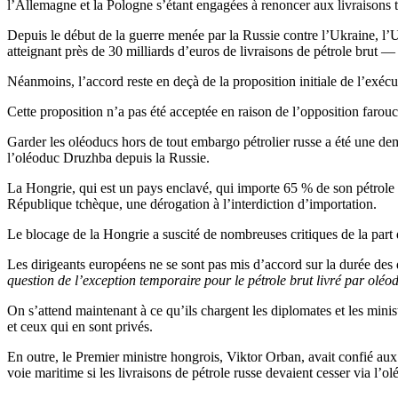
l’Allemagne et la Pologne s’étant engagées à renoncer aux livraisons tra
Depuis le début de la guerre menée par la Russie contre l’Ukraine, l’U
atteignant près de 30 milliards d’euros de livraisons de pétrole brut —
Néanmoins, l’accord reste en deçà de la proposition initiale de l’exécut
Cette proposition n’a pas été acceptée en raison de l’opposition faro
Garder les oléoducs hors de tout embargo pétrolier russe a été une dem
l’oléoduc Druzhba depuis la Russie.
La Hongrie, qui est un pays enclavé, qui importe 65 % de son pétrole 
République tchèque, une dérogation à l’interdiction d’importation.
Le blocage de la Hongrie a suscité de nombreuses critiques de la part
Les dirigeants européens ne se sont pas mis d’accord sur la durée des
question de l’exception temporaire pour le pétrole brut livré par oléo
On s’attend maintenant à ce qu’ils chargent les diplomates et les mini
et ceux qui en sont privés.
En outre, le Premier ministre hongrois, Viktor Orban, avait confié aux 
voie maritime si les livraisons de pétrole russe devaient cesser via l’