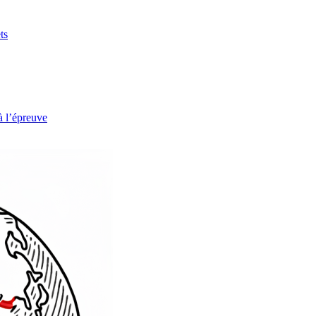
ts
à l’épreuve