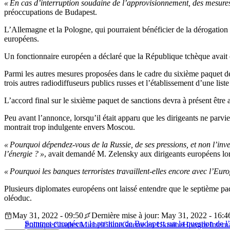
« En cas d’interruption soudaine de l’approvisionnement, des mesures
préoccupations de Budapest.
L’Allemagne et la Pologne, qui pourraient bénéficier de la dérogation 
européens.
Un fonctionnaire européen a déclaré que la République tchèque avait o
Parmi les autres mesures proposées dans le cadre du sixième paquet de
trois autres radiodiffuseurs publics russes et l’établissement d’une l
L’accord final sur le sixième paquet de sanctions devra à présent être
Peu avant l’annonce, lorsqu’il était apparu que les dirigeants ne parv
montrait trop indulgente envers Moscou.
« Pourquoi dépendez-vous de la Russie, de ses pressions, et non l’inv
l’énergie ? »
, avait demandé M. Zelensky aux dirigeants européens lor
« Pourquoi les banques terroristes travaillent-elles encore avec l’Eur
Plusieurs diplomates européens ont laissé entendre que le septième paqu
oléoduc.
May 31, 2022 - 09:50
Dernière mise à jour: May 31, 2022 - 16:4
Sommet européen : la position de Budapest sur la question de l’
Politique
Charles Michel
Chine
Guerre en Ukraine
Hongrie
Intern