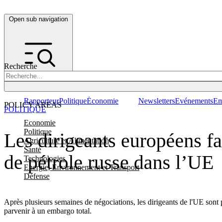
Open sub navigation
Recherche
Rapporteur
Politique
Économie
Newsletters
Evénements
Em
POLICY AREAS
POLITIQUE
Economie
Politique
Les dirigeants européens fa
Agriculture et Alimentation
Santé
de pétrole russe dans l’UE
Technologies
Energie, Environnement et Transport
Défense
Après plusieurs semaines de négociations, les dirigeants de l'UE sont p
parvenir à un embargo total.