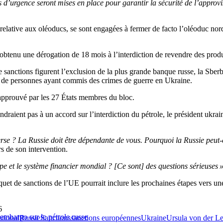
 d’urgence seront mises en place pour garantir la sécurité de l’approv
relative aux oléoducs, se sont engagées à fermer de facto l’oléoduc nord
btenu une dérogation de 18 mois à l’interdiction de revendre des produi
 sanctions figurent l’exclusion de la plus grande banque russe, la Sber
iste de personnes ayant commis des crimes de guerre en Ukraine.
 approuvé par les 27 États membres du bloc.
iendraient pas à un accord sur l’interdiction du pétrole, le président u
erse ? La Russie doit être dépendante de vous. Pourquoi la Russie peut-
s de son intervention.
ope et le système financier mondial ? [Ce sont] des questions sérieuses 
et de sanctions de l’UE pourrait inclure les prochaines étapes vers une in
6
embargo sur le pétrole russe
ational
Russie
Sanctions
sanctions européennes
Ukraine
Ursula von der L