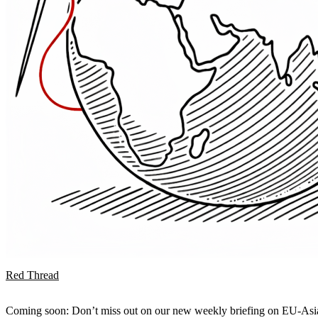
Red Thread
Coming soon: Don’t miss out on our new weekly briefing on EU-Asia 