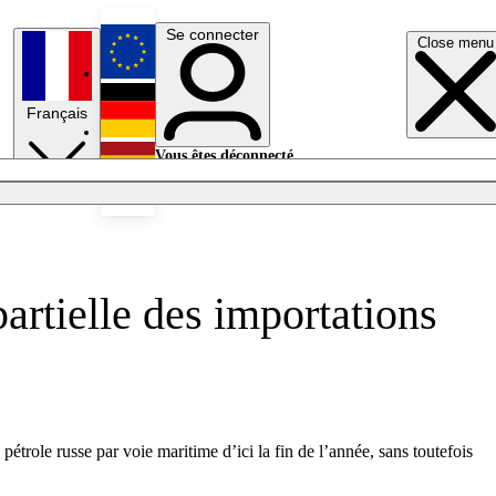
Se connecter
Close menu
English
Français
Deutsch
Vous êtes déconnecté.
Se connecter
Español
Lumières éteintes
artielle des importations
étrole russe par voie maritime d’ici la fin de l’année, sans toutefois