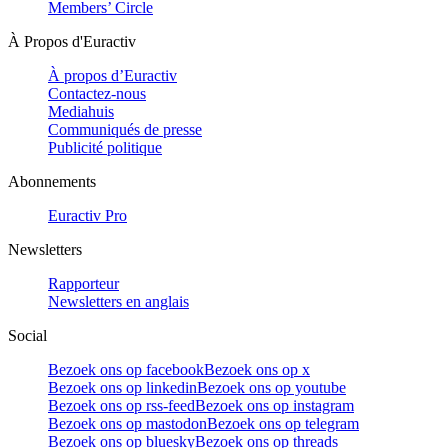
Members’ Circle
À Propos d'Euractiv
À propos d’Euractiv
Contactez-nous
Mediahuis
Communiqués de presse
Publicité politique
Abonnements
Euractiv Pro
Newsletters
Rapporteur
Newsletters en anglais
Social
Bezoek ons op facebook
Bezoek ons op x
Bezoek ons op linkedin
Bezoek ons op youtube
Bezoek ons op rss-feed
Bezoek ons op instagram
Bezoek ons op mastodon
Bezoek ons op telegram
Bezoek ons op bluesky
Bezoek ons op threads