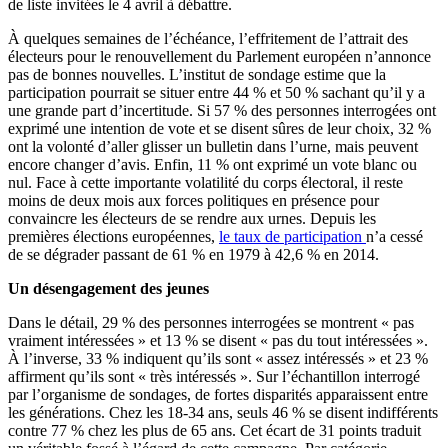
de liste invitées le 4 avril à débattre.
À quelques semaines de l’échéance, l’effritement de l’attrait des
électeurs pour le renouvellement du Parlement européen n’annonce
pas de bonnes nouvelles. L’institut de sondage estime que la
participation pourrait se situer entre 44 % et 50 % sachant qu’il y a
une grande part d’incertitude. Si 57 % des personnes interrogées ont
exprimé une intention de vote et se disent sûres de leur choix, 32 %
ont la volonté d’aller glisser un bulletin dans l’urne, mais peuvent
encore changer d’avis. Enfin, 11 % ont exprimé un vote blanc ou
nul. Face à cette importante volatilité du corps électoral, il reste
moins de deux mois aux forces politiques en présence pour
convaincre les électeurs de se rendre aux urnes. Depuis les
premières élections européennes,
le taux de participation
n’a cessé
de se dégrader passant de 61 % en 1979 à 42,6 % en 2014.
Un désengagement des jeunes
Dans le détail, 29 % des personnes interrogées se montrent « pas
vraiment intéressées » et 13 % se disent « pas du tout intéressées ».
À l’inverse, 33 % indiquent qu’ils sont « assez intéressés » et 23 %
affirment qu’ils sont « très intéressés ». Sur l’échantillon interrogé
par l’organisme de sondages, de fortes disparités apparaissent entre
les générations. Chez les 18-34 ans, seuls 46 % se disent indifférents
contre 77 % chez les plus de 65 ans. Cet écart de 31 points traduit