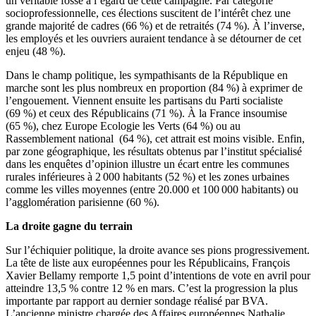
un véritable fossé à l’égard de cette campagne. Par catégorie
socioprofessionnelle, ces élections suscitent de l’intérêt chez une
grande majorité de cadres (66 %) et de retraités (74 %). À l’inverse,
les employés et les ouvriers auraient tendance à se détourner de cet
enjeu (48 %).
Dans le champ politique, les sympathisants de la République en
marche sont les plus nombreux en proportion (84 %) à exprimer de
l’engouement. Viennent ensuite les partisans du Parti socialiste
(69 %) et ceux des Républicains (71 %). À la France insoumise
(65 %), chez Europe Ecologie les Verts (64 %) ou au
Rassemblement national (64 %), cet attrait est moins visible. Enfin,
par zone géographique, les résultats obtenus par l’institut spécialisé
dans les enquêtes d’opinion illustre un écart entre les communes
rurales inférieures à 2 000 habitants (52 %) et les zones urbaines
comme les villes moyennes (entre 20.000 et 100 000 habitants) ou
l’agglomération parisienne (60 %).
La droite gagne du terrain
Sur l’échiquier politique, la droite avance ses pions progressivement.
La tête de liste aux européennes pour les Républicains, François
Xavier Bellamy remporte 1,5 point d’intentions de vote en avril pour
atteindre 13,5 % contre 12 % en mars. C’est la progression la plus
importante par rapport au dernier sondage réalisé par BVA.
L’ancienne ministre chargée des Affaires européennes Nathalie