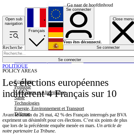
Ga naar de hoofdinhoud
Se connecter
Open sub
Close menu
English
navigation
Français
Deutsch
Vous êtes déconnecté.
Recherche
Se connecter
Español
Lumières éteintes
Se connecter
Rapporteur
Politique
Économie
Newsletters
Evénements
Em
POLITIQUE
POLICY AREAS
Les élections européennes
Economie
Politique
indiffèrent 4 Français sur 10
Agriculture et Alimentation
Santé
Technologies
Energie, Environnement et Transport
Défense
Avant le scrutin du 26 mai, 42 % des Français interrogés par BVA
expriment un désintérêt pour ces élections. C’est six points de plus
que lors de la précédente enquête menée en mars.
Un article de
notre partenaire La Tribune.