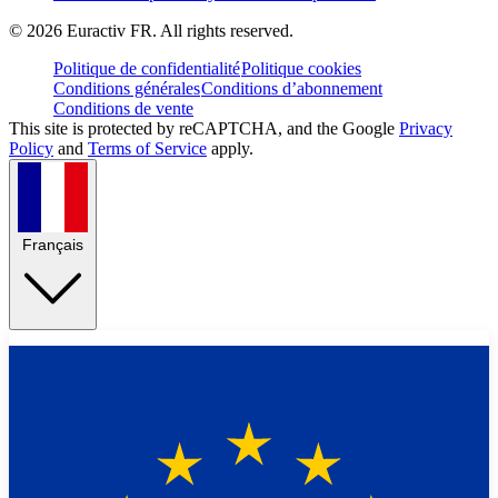
©
2026
Euractiv FR. All rights reserved.
Politique de confidentialité
Politique cookies
Conditions générales
Conditions d’abonnement
Conditions de vente
This site is protected by reCAPTCHA, and the Google
Privacy
Policy
and
Terms of Service
apply.
Français