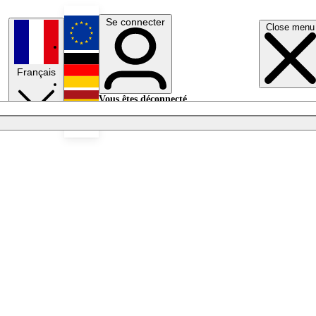
Se connecter
Close menu
English
Français
Deutsch
Vous êtes déconnecté.
Se connecter
Español
Lumières éteintes