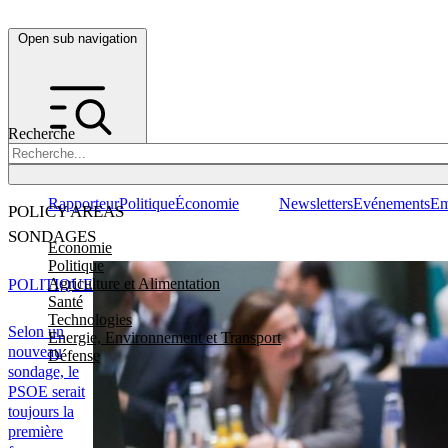
Open sub navigation
Recherche
Rapporteur
Politique
Économie
Newsletters
Evénements
Em
POLICY AREAS
SONDAGES
Economie
Politique
Agriculture et Alimentation
POLITIQUE
Santé
Technologies
Selon un
Energie, Environnement et Transport
nouveau
Défense
sondage, le
PSOE serait
toujours la
première