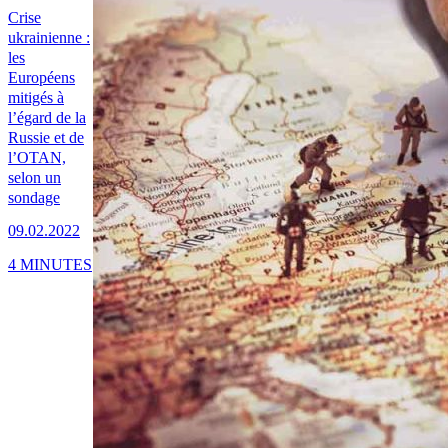
Crise
ukrainienne :
les
Européens
mitigés à
l’égard de la
Russie et de
l’OTAN,
selon un
sondage
09.02.2022
4 MINUTES