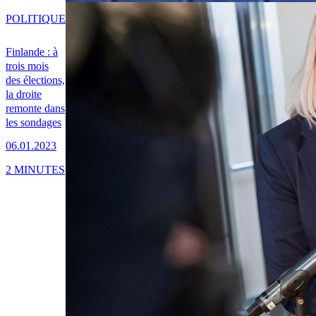
POLITIQUE
Finlande : à
trois mois
des élections,
la droite
remonte dans
les sondages
06.01.2023
2 MINUTES