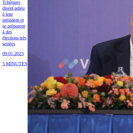
Tchèques
disent adieu
à leur
président et
se préparent
à des
élections très
serrées
09.01.2023
5 MINUTES