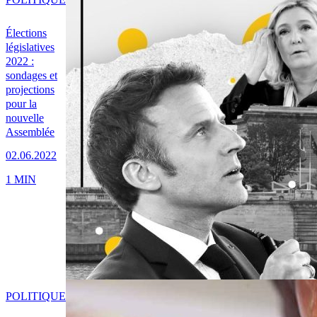
Élections
législatives
2022 :
sondages et
projections
pour la
nouvelle
Assemblée
02.06.2022
1 MIN
POLITIQUE