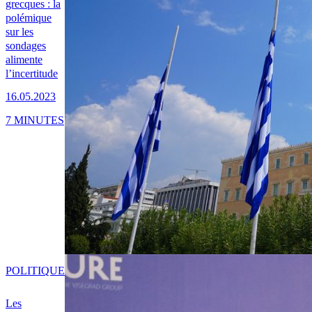
grecques : la
polémique
sur les
sondages
alimente
l’incertitude
16.05.2023
7 MINUTES
POLITIQUE
Les