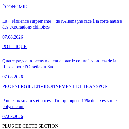
ÉCONOMIE
La « résilience surprenante » de l'Allemagne face à la forte hausse
des exportations chinoises
07.08.2026
POLITIQUE
Quatre pays européens mettent en garde contre les projets de la
Russie pour l'Ossétie du Sud
07.08.2026
PRO
ENERGIE, ENVIRONNEMENT ET TRANSPORT
Panneaux solaires et puces : Trump impose 15% de taxes sur le
polysilicium
07.08.2026
PLUS DE CETTE SECTION