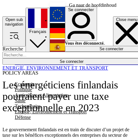
Ga naar de hoofdinhoud
Se connecter
Open sub
Close menu
English
navigation
Français
Deutsch
Vous êtes déconnecté.
Recherche
Se connecter
Español
Lumières éteintes
Se connecter
Rapporteur
Politique
Économie
Newsletters
Evénements
Em
ENERGIE, ENVIRONNEMENT ET TRANSPORT
POLICY AREAS
Les énergéticiens finlandais
Economie
Politique
pourraient payer une taxe
Agriculture et Alimentation
Santé
exceptionnelle en 2023
Technologies
Energie, Environnement et Transport
Défense
Le gouvernement finlandais est en train de discuter d’un projet de
taxe sur les bénéfices exceptionnels des entreprises du secteur de