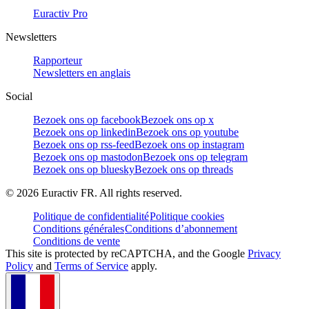
Euractiv Pro
Newsletters
Rapporteur
Newsletters en anglais
Social
Bezoek ons op facebook
Bezoek ons op x
Bezoek ons op linkedin
Bezoek ons op youtube
Bezoek ons op rss-feed
Bezoek ons op instagram
Bezoek ons op mastodon
Bezoek ons op telegram
Bezoek ons op bluesky
Bezoek ons op threads
©
2026
Euractiv FR. All rights reserved.
Politique de confidentialité
Politique cookies
Conditions générales
Conditions d’abonnement
Conditions de vente
This site is protected by reCAPTCHA, and the Google
Privacy
Policy
and
Terms of Service
apply.