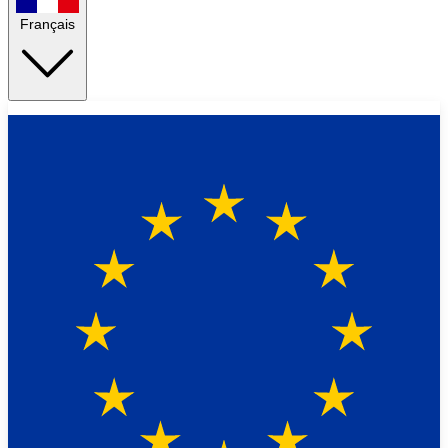
Français