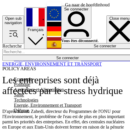
Ga naar de hoofdinhoud
Se connecter
Open sub
Close menu
English
navigation
Français
Deutsch
Vous êtes déconnecté.
Recherche
Se connecter
Español
Lumières éteintes
Se connecter
Rapporteur
Politique
Économie
Newsletters
Evénements
Em
ENERGIE, ENVIRONNEMENT ET TRANSPORT
POLICY AREAS
Les entreprises sont déjà
Economie
Politique
affectées par le stress hydrique
Agriculture et Alimentation
Santé
Technologies
Energie, Environnement et Transport
Défense
D'après Kaveh Zahedi, directeur du Programmes de l'ONU pour
l'Environnement, le problème de l'eau est de plus en plus important
parmi les priorités des entreprises. En effet, des centrales nucléaires
en Europe et aux Etats-Unis doivent fermer en raison de la pénurie