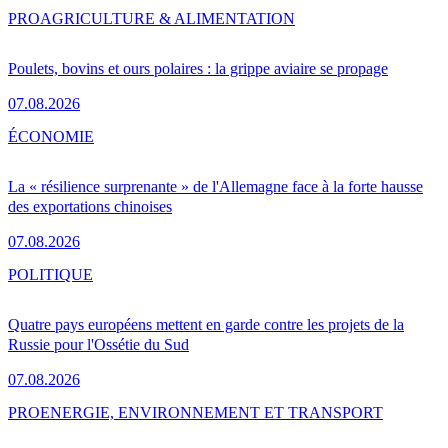
PRO
AGRICULTURE & ALIMENTATION
Poulets, bovins et ours polaires : la grippe aviaire se propage
07.08.2026
ÉCONOMIE
La « résilience surprenante » de l'Allemagne face à la forte hausse
des exportations chinoises
07.08.2026
POLITIQUE
Quatre pays européens mettent en garde contre les projets de la
Russie pour l'Ossétie du Sud
07.08.2026
PRO
ENERGIE, ENVIRONNEMENT ET TRANSPORT