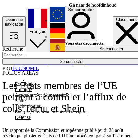
Ga naar de hoofdinhoud
Se connecter
Open sub
Close menu
English
navigation
Français
Deutsch
Vous êtes déconnecté.
Recherche
Se connecter
Español
Lumières éteintes
Se connecter
Rapporteur
Politique
Économie
Newsletters
Evénements
Em
PRO
ÉCONOMIE
POLICY AREAS
Les États membres de l’UE
Economie
Politique
peinent à contrôler l’afflux de
Agriculture et Alimentation
Santé
colis Temu et Shein
Technologies
Energie, Environnement et Transport
Défense
Un rapport de la Commission européenne publié jeudi 28 août
révèle que plusieurs États de l’UE ne procèdent pas à suffisamment