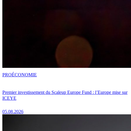
PRO
ÉCONOMIE
Premier investissement du Scaleup Europe Fund : l’Europe mise sur
ICEYE
05.08.2026