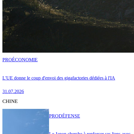
PRO
ÉCONOMIE
L'UE donne le coup d'envoi des gigafactories dédiées à l'IA
31.07.2026
CHINE
PRO
DÉFENSE
Le Japon cherche à renforcer ses liens avec