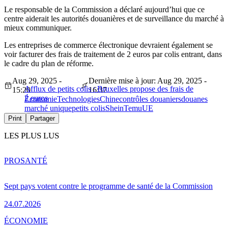
Le responsable de la Commission a déclaré aujourd’hui que ce
centre aiderait les autorités douanières et de surveillance du marché à
mieux communiquer.
Les entreprises de commerce électronique devraient également se
voir facturer des frais de traitement de 2 euros par colis entrant, dans
le cadre du plan de réforme.
Aug 29, 2025 -
Dernière mise à jour: Aug 29, 2025 -
Afflux de petits colis : Bruxelles propose des frais de
15:20
16:37
2 euros
Économie
Technologies
Chine
contrôles douaniers
douanes
marché unique
petits colis
Shein
Temu
UE
Print
Partager
LES PLUS LUS
PRO
SANTÉ
Sept pays votent contre le programme de santé de la Commission
24.07.2026
ÉCONOMIE