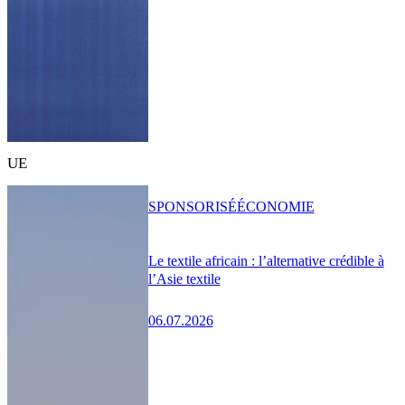
UE
SPONSORISÉ
ÉCONOMIE
Le textile africain : l’alternative crédible à
l’Asie textile
06.07.2026