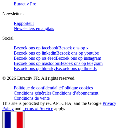
Euractiv Pro
Newsletters
Rapporteur
Newsletters en anglais
Social
Bezoek ons op facebook
Bezoek ons op x
Bezoek ons op linkedin
Bezoek ons op youtube
Bezoek ons op rss-feed
Bezoek ons op instagram
Bezoek ons op mastodon
Bezoek ons op telegram
Bezoek ons op bluesky
Bezoek ons op threads
©
2026
Euractiv FR. All rights reserved.
Politique de confidentialité
Politique cookies
Conditions générales
Conditions d’abonnement
Conditions de vente
This site is protected by reCAPTCHA, and the Google
Privacy
Policy
and
Terms of Service
apply.