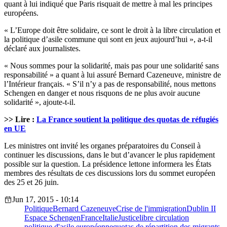
quant à lui indiqué que Paris risquait de mettre à mal les principes
européens.
« L’Europe doit être solidaire, ce sont le droit à la libre circulation et
la politique d’asile commune qui sont en jeux aujourd’hui », a-t-il
déclaré aux journalistes.
« Nous sommes pour la solidarité, mais pas pour une solidarité sans
responsabilité » a quant à lui assuré Bernard Cazeneuve, ministre de
l’Intérieur français. « S’il n’y a pas de responsabilité, nous mettons
Schengen en danger et nous risquons de ne plus avoir aucune
solidarité », ajoute-t-il.
>> Lire :
La France soutient la politique des quotas de réfugiés
en UE
Les ministres ont invité les organes préparatoires du Conseil à
continuer les discussions, dans le but d’avancer le plus rapidement
possible sur la question. La présidence lettone informera les États
membres des résultats de ces discussions lors du sommet européen
des 25 et 26 juin.
Jun 17, 2015 - 10:14
Politique
Bernard Cazeneuve
Crise de l'immigration
Dublin II
Espace Schengen
France
Italie
Justice
libre circulation
politique d'asile européenne
quotas de répartition des migrants