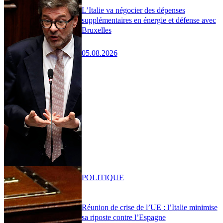
L’Italie va négocier des dépenses
supplémentaires en énergie et défense avec
Bruxelles
05.08.2026
POLITIQUE
Réunion de crise de l’UE : l’Italie minimise
sa riposte contre l’Espagne