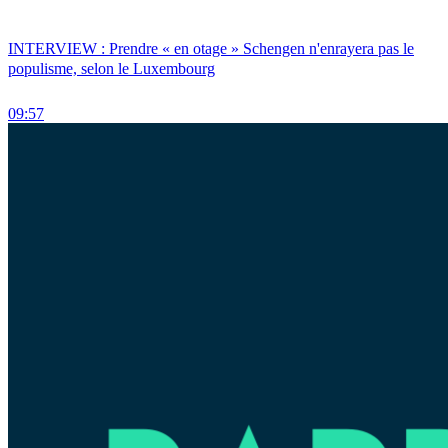
INTERVIEW : Prendre « en otage » Schengen n'enrayera pas le
populisme, selon le Luxembourg
09:57