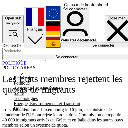
Ga naar de hoofdinhoud
Se connecter
Open sub
Close menu
English
navigation
Français
Deutsch
Vous êtes déconnecté.
Recherche
Se connecter
Español
Lumières éteintes
Se connecter
Rapporteur
Politique
Économie
Newsletters
Evénements
Em
POLITIQUE
POLICY AREAS
Les États membres rejettent les
Economie
Politique
quotas de migrants
Agriculture et Alimentation
Santé
Technologies
Energie, Environnement et Transport
Défense
Lors d'une réunion à Luxembourg le 16 juin, les ministres de
l'Intérieur de l'UE ont rejeté le projet de la Commission de répartir
40 000 immigrants arrivés en Grèce et en Italie dans les autres pays
membres selon un système de quota.