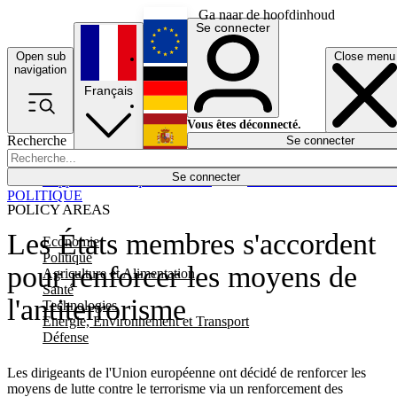
Ga naar de hoofdinhoud
Se connecter
Open sub
Close menu
English
navigation
Français
Deutsch
Vous êtes déconnecté.
Recherche
Se connecter
Español
Lumières éteintes
Se connecter
Rapporteur
Politique
Économie
Newsletters
Evénements
Em
POLITIQUE
POLICY AREAS
Les États membres s'accordent
Economie
Politique
pour renforcer les moyens de
Agriculture et Alimentation
Santé
l'antiterrorisme
Technologies
Energie, Environnement et Transport
Défense
Les dirigeants de l'Union européenne ont décidé de renforcer les
moyens de lutte contre le terrorisme via un renforcement des