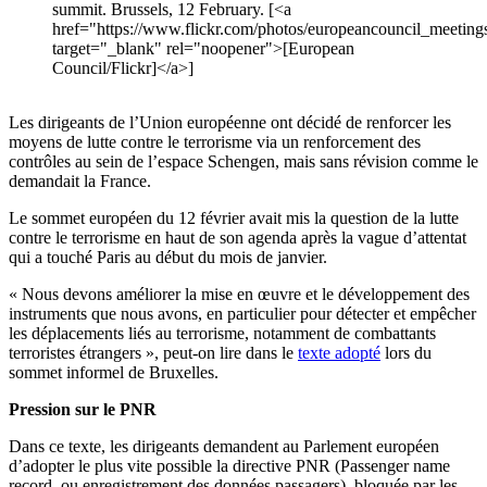
summit. Brussels, 12 February. [<a
href="https://www.flickr.com/photos/europeancouncil_meetin
target="_blank" rel="noopener">[European
Council/Flickr]</a>]
Les dirigeants de l’Union européenne ont décidé de renforcer les
moyens de lutte contre le terrorisme via un renforcement des
contrôles au sein de l’espace Schengen, mais sans révision comme le
demandait la France.
Le sommet européen du 12 février avait mis la question de la lutte
contre le terrorisme en haut de son agenda après la vague d’attentat
qui a touché Paris au début du mois de janvier.
« Nous devons améliorer la mise en œuvre et le développement des
instruments que nous avons, en particulier pour détecter et empêcher
les déplacements liés au terrorisme, notamment de combattants
terroristes étrangers », peut-on lire dans le
texte adopté
lors du
sommet informel de Bruxelles.
Pression sur le PNR
Dans ce texte, les dirigeants demandent au Parlement européen
d’adopter le plus vite possible la directive PNR (Passenger name
record, ou enregistrement des données passagers), bloquée par les