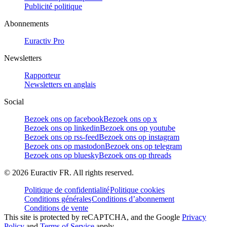
Publicité politique
Abonnements
Euractiv Pro
Newsletters
Rapporteur
Newsletters en anglais
Social
Bezoek ons op facebook
Bezoek ons op x
Bezoek ons op linkedin
Bezoek ons op youtube
Bezoek ons op rss-feed
Bezoek ons op instagram
Bezoek ons op mastodon
Bezoek ons op telegram
Bezoek ons op bluesky
Bezoek ons op threads
©
2026
Euractiv FR. All rights reserved.
Politique de confidentialité
Politique cookies
Conditions générales
Conditions d’abonnement
Conditions de vente
This site is protected by reCAPTCHA, and the Google
Privacy
Policy
and
Terms of Service
apply.